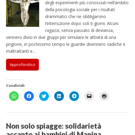
i
i
d
d
i
e
m
degli esperimenti più conosciuti nell’ambito
a
a
t
s
a
v
d
d
i
i
d
u
p
)
)
r
t
)
a
e
e
v
v
e
n
a
della psicologia sociale per i risultati
a
r
f
r
r
i
i
r
l
r
)
a
i
drammatici che ne obbligarono
e
e
d
d
e
i
e
)
n
s
s
e
e
s
n
(
l’interruzione dopo soli 6 giorni. Alcuni
e
u
u
r
r
u
k
S
s
W
F
e
e
T
a
i
ragazzi, senza passato di devianza,
t
h
a
s
s
e
u
a
r
a
c
u
u
l
n
p
vennero divisi in due gruppi per simulare le attività di una
a
t
e
T
L
e
a
r
)
prigione, in pochissimo tempo le guardie divennero sadiche e
s
b
w
i
g
m
e
A
o
i
n
r
i
i
maltrattanti e…
p
o
t
k
a
c
n
p
k
t
e
m
o
u
(
(
e
d
(
v
n
S
S
r
I
S
i
a
Approfondisci
i
i
(
n
i
a
n
a
a
S
(
a
e
u
p
p
i
S
p
-
o
r
r
a
i
r
m
v
e
e
p
a
e
a
a
Condividi:
i
i
r
p
i
i
f
n
n
e
r
n
l
i
u
u
i
e
u
(
n
F
F
F
F
F
F
F
n
n
n
i
n
S
e
a
a
a
a
a
a
a
a
a
u
n
a
i
s
i
i
i
i
i
i
i
n
n
n
u
n
a
t
c
c
c
c
c
c
c
u
u
a
n
u
p
r
l
l
l
l
l
l
l
o
o
n
a
o
r
a
i
i
i
i
i
i
i
v
v
u
n
v
e
)
c
c
c
c
c
c
c
a
a
o
u
a
i
p
p
q
q
p
p
q
Non solo spiagge: solidarietà
f
f
v
o
f
n
e
e
u
u
e
e
u
i
i
a
v
i
u
r
r
i
i
r
r
i
accanto ai bambini di Manina
n
n
f
a
n
n
c
c
p
p
c
i
p