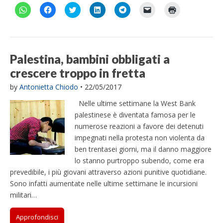
e
e
p
a
e
a
a
i
i
r
p
i
i
f
F
F
F
F
F
F
F
n
n
e
r
n
l
i
a
a
a
a
a
a
a
u
u
i
e
u
(
n
i
i
i
i
i
i
i
n
n
n
i
n
S
e
c
c
c
c
c
c
c
a
a
u
n
a
i
s
l
l
l
l
l
l
l
n
n
n
u
n
a
t
i
i
i
i
i
i
i
u
u
a
n
u
p
r
c
c
c
c
c
c
c
o
o
n
a
o
r
a
p
p
q
q
p
p
q
Palestina, bambini obbligati a
v
v
u
n
v
e
)
e
e
u
u
e
e
u
a
a
o
u
a
i
r
r
i
i
r
r
i
crescere troppo in fretta
f
f
v
o
f
n
c
c
p
p
c
i
p
i
i
a
v
i
u
o
o
e
e
o
n
e
n
n
f
a
n
n
n
n
r
r
n
v
r
by
Antonietta Chiodo
•
22/05/2017
e
e
i
f
e
a
d
d
c
c
d
i
s
s
s
n
i
s
n
i
i
o
o
i
a
t
Nelle ultime settimane la West Bank
t
t
e
n
t
u
v
v
n
n
v
r
a
r
r
s
e
r
o
i
i
d
d
i
e
m
palestinese è diventata famosa per le
a
a
t
s
a
v
d
d
i
i
d
u
p
)
)
r
t
)
a
e
e
v
v
e
n
a
numerose reazioni a favore dei detenuti
a
r
f
r
r
i
i
r
l
r
)
a
i
impegnati nella protesta non violenta da
e
e
d
d
e
i
e
)
n
s
s
e
e
s
n
(
ben trentasei giorni, ma il danno maggiore
e
u
u
r
r
u
k
S
s
W
F
e
e
T
a
i
lo stanno purtroppo subendo, come era
t
h
a
s
s
e
u
a
r
a
c
u
u
l
n
p
prevedibile, i più giovani attraverso azioni punitive quotidiane.
a
t
e
T
L
e
a
r
)
Sono infatti aumentate nelle ultime settimane le incursioni
s
b
w
i
g
m
e
A
o
i
n
r
i
i
militari…
p
o
t
k
a
c
n
p
k
t
e
m
o
u
(
(
e
d
(
v
n
S
S
r
I
S
i
a
Approfondisci
i
i
(
n
i
a
n