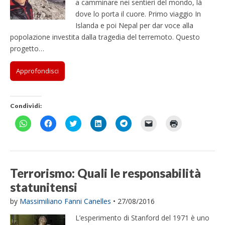
a camminare nei sentieri del mondo, là
e
e
d
d
e
i
e
a
r
f
s
s
e
e
s
n
(
)
a
i
dove lo porta il cuore. Primo viaggio In
u
u
r
r
u
k
S
)
n
W
F
e
e
T
a
i
Islanda e poi Nepal per dar voce alla
e
h
a
s
s
e
u
a
s
a
c
u
u
l
n
p
popolazione investita dalla tragedia del terremoto. Questo
t
t
e
T
L
e
a
r
r
progetto…
s
b
w
i
g
m
e
a
A
o
i
n
r
i
i
)
p
o
t
k
a
c
n
p
k
t
e
m
o
u
Approfondisci
(
(
e
d
(
v
n
S
S
r
I
S
i
a
i
i
(
n
i
a
n
a
a
S
(
a
e
u
p
p
i
S
p
-
o
Condividi:
r
r
a
i
r
m
v
e
e
p
a
e
a
a
i
i
r
p
i
i
f
F
F
F
F
F
F
F
n
n
e
r
n
l
i
a
a
a
a
a
a
a
u
u
i
e
u
(
n
i
i
i
i
i
i
i
n
n
n
i
n
S
e
c
c
c
c
c
c
c
a
a
u
n
a
i
s
l
l
l
l
l
l
l
n
n
n
u
n
a
t
i
i
i
i
i
i
i
u
u
a
n
u
p
r
c
c
c
c
c
c
c
o
o
n
a
o
r
a
p
p
q
q
p
p
q
Terrorismo: Quali le responsabilità
v
v
u
n
v
e
)
e
e
u
u
e
e
u
a
a
o
u
a
i
r
r
i
i
r
r
i
statunitensi
f
f
v
o
f
n
c
c
p
p
c
i
p
i
i
a
v
i
u
o
o
e
e
o
n
e
n
n
f
a
n
n
n
n
r
r
n
v
r
by
Massimiliano Fanni Canelles
•
27/08/2016
e
e
i
f
e
a
d
d
c
c
d
i
s
s
s
n
i
s
n
i
i
o
o
i
a
t
L’esperimento di Stanford del 1971 è uno
t
t
e
n
t
u
v
v
n
n
v
r
a
r
r
s
e
r
o