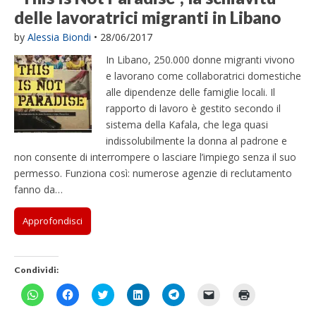
i
i
a
v
i
u
r
r
i
i
r
r
i
delle lavoratrici migranti in Libano
n
n
f
a
n
n
c
c
p
p
c
i
p
e
e
i
f
e
a
o
o
e
e
o
n
e
s
s
n
i
s
n
n
n
r
r
n
v
r
by
Alessia Biondi
•
28/06/2017
t
t
e
n
t
u
d
d
c
c
d
i
s
r
r
s
e
r
o
i
i
o
o
i
a
t
In Libano, 250.000 donne migranti vivono
a
a
t
s
a
v
v
v
n
n
v
r
a
)
)
r
t
)
a
i
i
d
d
i
e
m
e lavorano come collaboratrici domestiche
a
r
f
d
d
i
i
d
u
p
)
a
i
e
e
v
v
e
n
a
alle dipendenze delle famiglie locali. Il
)
n
r
r
i
i
r
l
r
rapporto di lavoro è gestito secondo il
e
e
e
d
d
e
i
e
s
s
s
e
e
s
n
(
sistema della Kafala, che lega quasi
t
u
u
r
r
u
k
S
r
W
F
e
e
T
a
i
indissolubilmente la donna al padrone e
a
h
a
s
s
e
u
a
)
a
c
u
u
l
n
p
non consente di interrompere o lasciare l’impiego senza il suo
t
e
T
L
e
a
r
permesso. Funziona così: numerose agenzie di reclutamento
s
b
w
i
g
m
e
A
o
i
n
r
i
i
fanno da…
p
o
t
k
a
c
n
p
k
t
e
m
o
u
(
(
e
d
(
v
n
S
S
r
I
S
i
a
Approfondisci
i
i
(
n
i
a
n
a
a
S
(
a
e
u
p
p
i
S
p
-
o
r
r
a
i
r
m
v
e
e
p
a
e
a
a
Condividi:
i
i
r
p
i
i
f
n
n
e
r
n
l
i
u
u
i
e
u
(
n
F
F
F
F
F
F
F
n
n
n
i
n
S
e
a
a
a
a
a
a
a
a
a
u
n
a
i
s
i
i
i
i
i
i
i