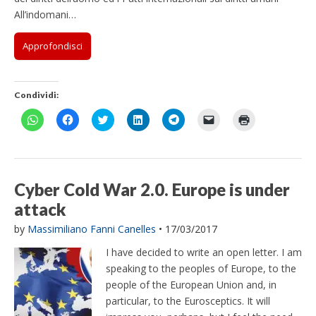
A
o
i
n
r
i
i
p
o
t
k
a
c
n
All’indomani…
p
k
t
e
m
o
u
(
(
e
d
(
v
n
S
S
r
I
S
i
a
Approfondisci
i
i
(
n
i
a
n
a
a
S
(
a
e
u
p
p
i
S
p
-
o
r
r
a
i
r
m
v
e
e
p
a
e
a
a
i
i
r
p
i
i
f
Condividi:
n
n
e
r
n
l
i
u
u
i
e
u
(
n
F
F
F
F
F
F
F
n
n
n
i
n
S
e
a
a
a
a
a
a
a
a
a
u
n
a
i
s
i
i
i
i
i
i
i
n
n
n
u
n
a
t
c
c
c
c
c
c
c
u
u
a
n
u
p
r
l
l
l
l
l
l
l
o
o
n
a
o
r
a
i
i
i
i
i
i
i
v
v
u
n
v
e
)
c
c
c
c
c
c
c
a
a
o
u
a
i
p
p
q
q
p
p
q
Cyber Cold War 2.0. Europe is under
f
f
v
o
f
n
e
e
u
u
e
e
u
i
i
a
v
i
u
r
r
i
i
r
r
i
attack
n
n
f
a
n
n
c
c
p
p
c
i
p
e
e
i
f
e
a
o
o
e
e
o
n
e
s
s
n
i
s
n
n
n
r
r
n
v
r
by
Massimiliano Fanni Canelles
•
17/03/2017
t
t
e
n
t
u
d
d
c
c
d
i
s
r
r
s
e
r
o
i
i
o
o
i
a
t
a
a
t
s
a
v
I have decided to write an open letter. I am
v
v
n
n
v
r
a
)
)
r
t
)
a
i
i
d
d
i
e
m
speaking to the peoples of Europe, to the
a
r
f
d
d
i
i
d
u
p
)
a
i
e
e
v
v
e
n
a
people of the European Union and, in
)
n
r
r
i
i
r
l
r
e
particular, to the Eurosceptics. It will
e
e
d
d
e
i
e
s
s
s
e
e
s
n
(
t