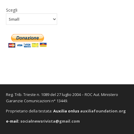
u
u
i
e
u
(
n
n
n
n
i
n
S
e
Scegli
a
a
u
n
a
i
s
n
n
n
u
n
a
t
u
u
a
n
u
p
r
o
o
n
a
o
r
a
v
v
u
n
v
e
)
a
a
o
u
a
i
f
f
v
o
f
n
i
i
a
v
i
u
n
n
f
a
n
n
e
e
i
f
e
a
s
s
n
i
s
n
t
t
e
n
t
u
r
r
s
e
r
o
a
a
t
s
a
v
)
)
r
t
)
a
a
r
f
)
a
i
)
n
e
s
t
r
Reg. Trib. Trieste n. 1089 del 27 luglio 2004 – ROC Aut. Ministero
a
Garanzie Comunicazioni n° 13449.
)
Proprietario della testata:
A
uxilia onlus
auxiliafoundation.org
e-mail:
socialnewsrivista@gmail.com