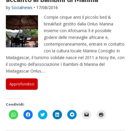
e
e
i
f
e
a
o
o
e
e
o
n
e
s
s
n
i
s
n
n
n
r
r
n
v
r
by
Socialnews
•
17/08/2016
t
t
e
n
t
u
d
d
c
c
d
i
s
r
r
s
e
r
o
i
i
o
o
i
a
t
Compie cinque anni il piccolo bed &
a
a
t
s
a
v
v
v
n
n
v
r
a
)
)
r
t
)
a
i
i
d
d
i
e
m
breakfast gestito dalla Onlus Manina
a
r
f
d
d
i
i
d
u
p
)
a
i
e
e
v
v
e
n
a
insieme con Afotsama: lì è possibile
)
n
r
r
i
i
r
l
r
godere delle meraviglie africane e,
e
e
e
d
d
e
i
e
s
s
s
e
e
s
n
(
contemporaneamente, entrare in contatto
t
u
u
r
r
u
k
S
r
W
F
e
e
T
a
i
con la cultura locale Manina Consiglio In
a
h
a
s
s
e
u
a
)
a
c
u
u
l
n
p
Madagascar, il turismo solidale nasce nel 2011 a Nosy Be, con
t
e
T
L
e
a
r
il sostegno dell’associazione I Bambini di Manina del
s
b
w
i
g
m
e
A
o
i
n
r
i
i
Madagascar Onlus.…
p
o
t
k
a
c
n
p
k
t
e
m
o
u
(
(
e
d
(
v
n
S
S
r
I
S
i
a
Approfondisci
i
i
(
n
i
a
n
a
a
S
(
a
e
u
p
p
i
S
p
-
o
r
r
a
i
r
m
v
e
e
p
a
e
a
a
Condividi:
i
i
r
p
i
i
f
n
n
e
r
n
l
i
u
u
i
e
u
(
n
F
F
F
F
F
F
F
n
n
n
i
n
S
e
a
a
a
a
a
a
a
a
a
u
n
a
i
s
i
i
i
i
i
i
i
n
n
n
u
n
a
t
c
c
c
c
c
c
c
u
u
a
n
u
p
r
l
l
l
l
l
l
l