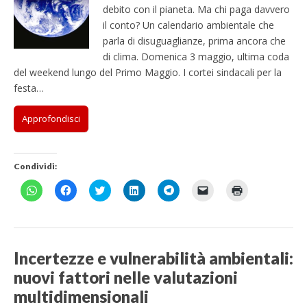
debito con il pianeta. Ma chi paga davvero
il conto? Un calendario ambientale che
parla di disuguaglianze, prima ancora che
di clima. Domenica 3 maggio, ultima coda
del weekend lungo del Primo Maggio. I cortei sindacali per la
festa…
Approfondisci
Condividi:
F
F
F
F
F
F
F
a
a
a
a
a
a
a
i
i
i
i
i
i
i
c
c
c
c
c
c
c
l
l
l
l
l
l
l
i
i
i
i
i
i
i
c
c
c
c
c
c
c
p
p
q
q
p
p
q
Incertezze e vulnerabilità ambientali:
e
e
u
u
e
e
u
r
r
i
i
r
r
i
nuovi fattori nelle valutazioni
c
c
p
p
c
i
p
o
o
e
e
o
n
e
multidimensionali
n
n
r
r
n
v
r
d
d
c
c
d
i
s