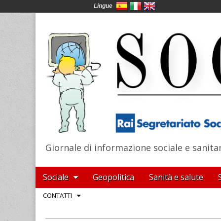
Lingue
Giornale di informazione sociale e sanita
SocialNews
Main
Skip
Sociale
Geopolitica
Sanità e salute
menu
to
Sub
CONTATTI
content
menu