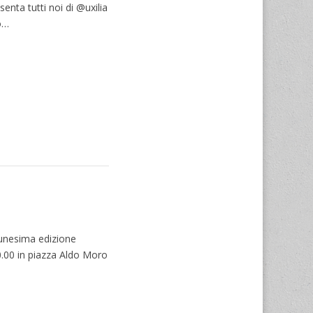
enta tutti noi di @uxilia
o…
tunesima edizione
.00 in piazza Aldo Moro