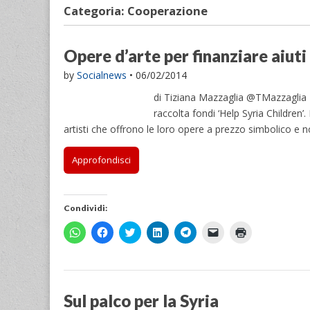
Categoria:
Cooperazione
Opere d’arte per finanziare aiuti 
by
Socialnews
•
06/02/2014
di Tiziana Mazzaglia @TMazzaglia Ra
raccolta fondi ‘Help Syria Children’
artisti che offrono le loro opere a prezzo simbolico e
Approfondisci
Condividi:
F
F
F
F
F
F
F
a
a
a
a
a
a
a
i
i
i
i
i
i
i
c
c
c
c
c
c
c
l
l
l
l
l
l
l
i
i
i
i
i
i
i
c
c
c
c
c
c
c
p
p
q
q
p
p
q
Sul palco per la Syria
e
e
u
u
e
e
u