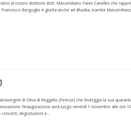
ndosi al nostro direttore dott. Massimiliano Fanni Canelles che rappres
à Francesco Bergoglio è giunta anche ad @uxilia, tramite Massimilian
)
xtravergine di Oliva di Reggello (Firenze) che festeggia la sua quaran
ovazione: l’inaugurazione avrà luogo venerdì 1 novembre alle ore 10
da concerti, degustazioni e…