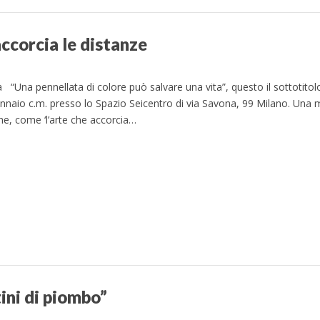
accorcia le distanze
Una pennellata di colore può salvare una vita”, questo il sottotitolo
 gennaio c.m. presso lo Spazio Seicentro di via Savona, 99 Milano. Una
he, come ‘l’arte che accorcia…
ini di piombo”