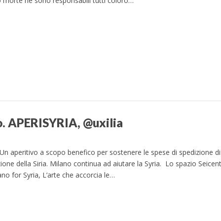
ro morte ne sono responsabili tutti coloro…
no. APERISYRIA, @uxilia
n aperitivo a scopo benefico per sostenere le spese di spedizione di
zione della Siria. Milano continua ad aiutare la Syria. Lo spazio Seicen
no for Syria, L’arte che accorcia le…