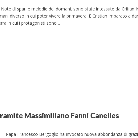
ote di spari e melodie del domani, sono state intessute da Critian 
mani diverso in cui poter vivere la primavera. È Cristian Imparato a da
ra in cui i protagonisti sono…
tramite Massimiliano Fanni Canelles
 Papa Francesco Bergoglio ha invocato nuova abbondanza di grazie 