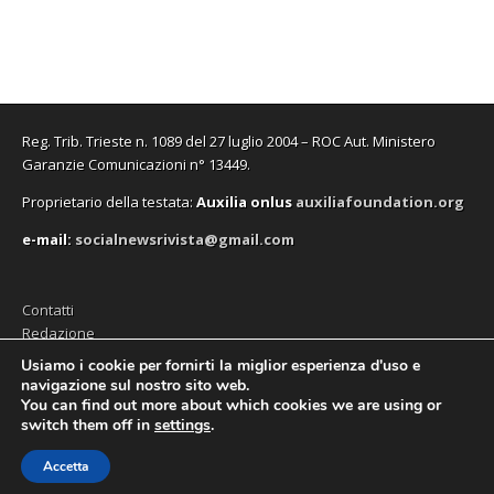
r
r
s
e
r
o
a
a
t
s
a
v
)
)
r
t
)
a
a
r
f
)
a
i
)
n
e
s
t
r
Reg. Trib. Trieste n. 1089 del 27 luglio 2004 – ROC Aut. Ministero
a
Garanzie Comunicazioni n° 13449.
)
Proprietario della testata:
A
uxilia onlus
auxiliafoundation.org
e-mail:
socialnewsrivista@gmail.com
Contatti
Redazione
Editore (Auxilia ODV)
Usiamo i cookie per fornirti la miglior esperienza d'uso e
navigazione sul nostro sito web.
Privacy
You can find out more about which cookies we are using or
switch them off in
settings
.
Accetta
Copyright © 2026
SocialNews
. All Rights Reserved.