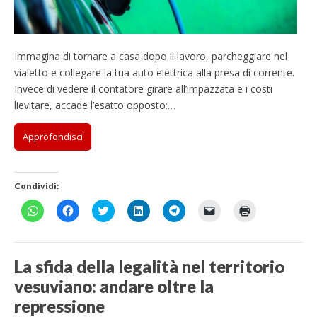
Immagina di tornare a casa dopo il lavoro, parcheggiare nel
vialetto e collegare la tua auto elettrica alla presa di corrente.
Invece di vedere il contatore girare all’impazzata e i costi
lievitare, accade l’esatto opposto:…
Approfondisci
Condividi:
F
F
F
F
F
F
F
a
a
a
a
a
a
a
i
i
i
i
i
i
i
c
c
c
c
c
c
c
l
l
l
l
l
l
l
i
i
i
i
i
i
i
La sfida della legalità nel territorio
c
c
c
c
c
c
c
p
p
q
q
p
p
q
vesuviano: andare oltre la
e
e
u
u
e
e
u
r
r
i
i
r
r
i
c
c
p
p
c
i
p
repressione
o
o
e
e
o
n
e