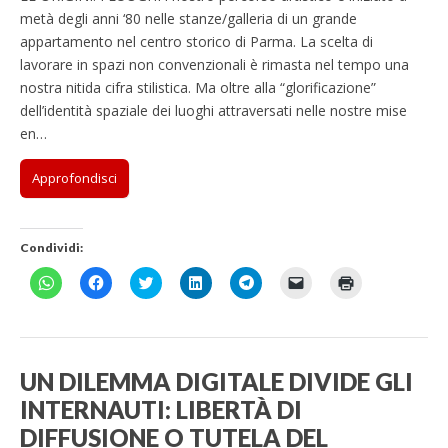
metà degli anni ‘80 nelle stanze/galleria di un grande
appartamento nel centro storico di Parma. La scelta di
lavorare in spazi non convenzionali è rimasta nel tempo una
nostra nitida cifra stilistica. Ma oltre alla “glorificazione”
dell’identità spaziale dei luoghi attraversati nelle nostre mise
en…
Approfondisci
Condividi:
F
F
F
F
F
F
F
a
a
a
a
a
a
a
i
i
i
i
i
i
i
c
c
c
c
c
c
c
l
l
l
l
l
l
l
i
i
i
i
i
i
i
c
c
c
c
c
c
c
p
p
q
q
p
p
q
UN DILEMMA DIGITALE DIVIDE GLI
e
e
u
u
e
e
u
r
r
i
i
r
r
i
INTERNAUTI: LIBERTÀ DI
c
c
p
p
c
i
p
o
o
e
e
o
n
e
DIFFUSIONE O TUTELA DEL
n
n
r
r
n
v
r