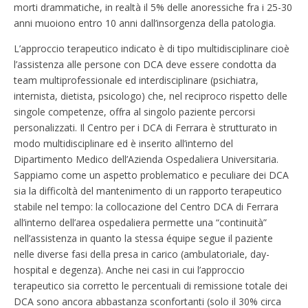
morti drammatiche, in realtà il 5% delle anoressiche fra i 25-30
anni muoiono entro 10 anni dall’insorgenza della patologia.
L’approccio terapeutico indicato è di tipo multidisciplinare cioè
l’assistenza alle persone con DCA deve essere condotta da
team multiprofessionale ed interdisciplinare (psichiatra,
internista, dietista, psicologo) che, nel reciproco rispetto delle
singole competenze, offra al singolo paziente percorsi
personalizzati. Il Centro per i DCA di Ferrara è strutturato in
modo multidisciplinare ed è inserito all’interno del
Dipartimento Medico dell’Azienda Ospedaliera Universitaria.
Sappiamo come un aspetto problematico e peculiare dei DCA
sia la difficoltà del mantenimento di un rapporto terapeutico
stabile nel tempo: la collocazione del Centro DCA di Ferrara
all’interno dell’area ospedaliera permette una “continuità”
nell’assistenza in quanto la stessa équipe segue il paziente
nelle diverse fasi della presa in carico (ambulatoriale, day-
hospital e degenza). Anche nei casi in cui l’approccio
terapeutico sia corretto le percentuali di remissione totale dei
DCA sono ancora abbastanza sconfortanti (solo il 30% circa