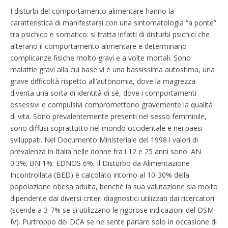
I disturbi del comportamento alimentare hanno la
caratteristica di manifestarsi con una sintomatologia “a ponte”
tra psichico e somatico: si tratta infatti di disturbi psichici che
alterano il comportamento alimentare e determinano
complicanze fisiche molto gravi e a volte mortali. Sono
malattie gravi alla cui base vi è una bassissima autostima, una
grave difficoltà rispetto all’autonomia, dove la magrezza
diventa una sorta di identità di sé, dove i comportamenti
ossessivi e compulsivi compromettono gravemente la qualità
di vita. Sono prevalentemente presenti nel sesso femminile,
sono diffusi soprattutto nel mondo occidentale e nei paesi
sviluppati. Nel Documento Ministeriale del 1998 i valori di
prevalenza in Italia nelle donne fra i 12 e 25 anni sono: AN
0.3%; BN 1%; EDNOS 6%. Il Disturbo da Alimentazione
Incontrollata (BED) è calcolato intorno al 10-30% della
popolazione obesa adulta, benché la sua valutazione sia molto
dipendente dai diversi criteri diagnostici utilizzati dai ricercatori
(scende a 3-7% se si utilizzano le rigorose indicazioni del DSM-
IV). Purtroppo dei DCA se ne sente parlare solo in occasione di