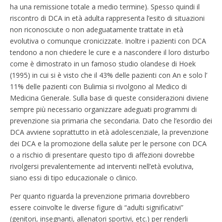
ha una remissione totale a medio termine). Spesso quindi il
riscontro di DCA in età adulta rappresenta l’esito di situazioni
non riconosciute o non adeguatamente trattate in età
evolutiva o comunque cronicizzate. Inoltre i pazienti con DCA
tendono a non chiedere le cure e a nascondere il loro disturbo
come è dimostrato in un famoso studio olandese di Hoek
(1995) in cui si è visto che il 43% delle pazienti con An e solo l’
11% delle pazienti con Bulimia si rivolgono al Medico di
Medicina Generale. Sulla base di queste considerazioni diviene
sempre più necessario organizzare adeguati programmi di
prevenzione sia primaria che secondaria. Dato che l’esordio dei
DCA avviene soprattutto in età adolescenziale, la prevenzione
dei DCA e la promozione della salute per le persone con DCA
o a rischio di presentare questo tipo di affezioni dovrebbe
rivolgersi prevalentemente ad interventi nell’età evolutiva,
siano essi di tipo educazionale o clinico.
Per quanto riguarda la prevenzione primaria dovrebbero
essere coinvolte le diverse figure di “adulti significativi”
(genitori, insegnanti, allenatori sportivi, etc.) per renderli