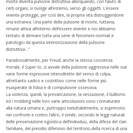
morte diventa pulsione distruttiva allorquando, con l’aiuto di
certi organi, si rivolge all’esterno, verso gli oggetti. L’essere
vivente protegge, per così dire, la propria vita distruggendone
una estranea. Una parte della pulsione di morte, tuttavia,
rimane attiva all’interno dell’essere vivente e noi abbiamo
tentato di derivare tutta una serie di fenomeni normali e
patologici da questa interiorizzazione della pulsione
distruttiva…”
Paradossalmente, per Freud; anche la stessa coscienza
morale, il Super-Io, si avvale della pulsione aggressiva nelle sue
varie forme espressive interodirette del senso di colpa,
altrettanto sadico e costrittivo come nelle forme più
esasperate di fobia e di compulsione ossessiva.
La violenza, quindi, la prevaricazione, la vessazione, il bullismo
ed i mobbing nelle loro varie articolazioni sono connaturate
alla natura umana e, purtroppo ineluttabilmente, si esprimono
nei confronti e contro l’altro, il simile, secondo le leggi naturali
delle preservazione egoistica dell’individuo, della difesa del clan
familiare, del presidio difensivo del territorio,della ricerca di una