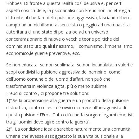
Hobbes. Di fronte a questa realtà così delusiva e, per certi
aspetti così crudele, la psicoanalisi con Freud non indietreggia
di fronte al che fare della pulsione aggressiva, lasciando libero
campo ad un nichilismo assenteista o peggio ad una rinascita
autoritaria di uno stato di polizia od ad un universo
concentrazionario di nuove o vecchie teorie politiche del
dominio assoluto quali il nazismo, il comunismo, l’imperialismo
economico,le guerre preventive, ecc.
Se non educata, se non sublimata, se non incanalata in valori e
scopi condivisi la pulsione aggressiva del bambino, come
dell’uomo comune o dell’uomo d’affari, non può che
trasformarsi in violenza agita, più o meno sublime.
Freud di contro , ci propone tre soluzioni:
1)”.Se la propensione alla guerra è un prodotto della pulsione
distruttiva, contro di essa è ovvio ricorrere all’antagonista di
questa pulsione: l’Eros. Tutto ciò che fa sorgere legami emotivi
tra gli uomini deve agire contro la guerra”.
2)”.. La condizione ideale sarebbe naturalmente una comunità
umana che avesse assoggettato la sua vita pulsionale alla