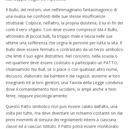
Il Bullo, del restom, vive nell’immaginario fantasmagorico di
una rivalsa nei confronti delle sue stesse insufficienze
strutturali. Colpisce, nell’altro, la propria disistima, è lui in fin dei
conti il vero sfigato. Così deve essere compreso! Ma il Bullo,
attorniato di piccoli bulli, fa troppo male e lascia nelle sue
vittime una sofferenza che segna le persone per tutta la vita. Il
Bullo deve essere fermato e contrastato da un terzo simbolico
che limiti il suo agire distruttivo. Nel concreto, nella scuola o
nel quartiere deve essere costruito e partecipato un PATTO,
chiamiamolo No Bull, se ci piace o con qualsiasi altro nome,
discusso, elaborato dai bambini e dai ragazzi, assieme ai loro
insegnanti ed ai loro genitori, una Tavola della Legge condivisa
dove il comandamento Non uccidere, si ampli anche a Non
ferire, neppure psicologicamente.
Questo Patto simbolico non può essere calato dall’alto, una
volta per tutte, ma deve diventare un richiamo costante sin dai
primi momenti di stesura dei regolamenti interni a ciascuna
classe ed a ciascun Istituto. Il Patto potrà essere monitorato