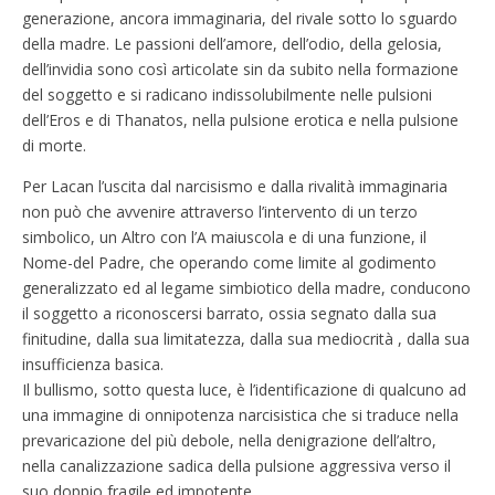
generazione, ancora immaginaria, del rivale sotto lo sguardo
della madre. Le passioni dell’amore, dell’odio, della gelosia,
dell’invidia sono così articolate sin da subito nella formazione
del soggetto e si radicano indissolubilmente nelle pulsioni
dell’Eros e di Thanatos, nella pulsione erotica e nella pulsione
di morte.
Per Lacan l’uscita dal narcisismo e dalla rivalità immaginaria
non può che avvenire attraverso l’intervento di un terzo
simbolico, un Altro con l’A maiuscola e di una funzione, il
Nome-del Padre, che operando come limite al godimento
generalizzato ed al legame simbiotico della madre, conducono
il soggetto a riconoscersi barrato, ossia segnato dalla sua
finitudine, dalla sua limitatezza, dalla sua mediocrità , dalla sua
insufficienza basica.
Il bullismo, sotto questa luce, è l’identificazione di qualcuno ad
una immagine di onnipotenza narcisistica che si traduce nella
prevaricazione del più debole, nella denigrazione dell’altro,
nella canalizzazione sadica della pulsione aggressiva verso il
suo doppio fragile ed impotente.