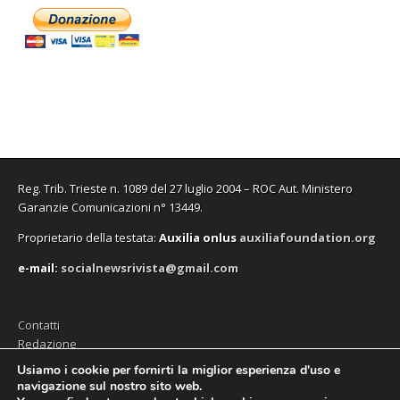
Reg. Trib. Trieste n. 1089 del 27 luglio 2004 – ROC Aut. Ministero
Garanzie Comunicazioni n° 13449.
Proprietario della testata:
A
uxilia onlus
auxiliafoundation.org
e-mail:
socialnewsrivista@gmail.com
Contatti
Redazione
Editore (Auxilia ODV)
Usiamo i cookie per fornirti la miglior esperienza d'uso e
navigazione sul nostro sito web.
Privacy