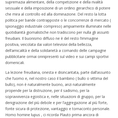
supremazia alimentare, della competizione e della rivalità
sessuale e della imposizione di un ordino gerarchico di potere
che mira al controllo ed alla dominazione. Del resto la lotta
politica per bande contrapposte o le concorrenze di mercato (
spionaggio industriale compreso) ampiamente illuminate nelle
quotidianità giornalistiche non tradiscono per nulla gli assunti
freudiani. Il buonismo diffuso ne è del resto l’immagine
positiva, veicolata dai valori televisivi della bellezza,
dell’amicalità e della solidarietà a comando delle campagne
pubblicitarie ormai onnipresenti sul video e sui campi sportivi
domenicali.
La lezione freudiana, onesta e disincantata, parte dall’assunto
che l’uomo e, nel nostro caso il bambino ( bullo o vittima del
bullo), non è naturalmente buono, anzi naturalmente
propende per la distruzione, per il sadismo, per la
sopravvivenza egoistica e, nelle situazioni di gruppo, per la
denigrazione del più debole e per l’aggregazione al più forte,
fonte sicura di protezione, vantaggio e tornaconto personale.
Homo homine lupus , ci ricorda Plauto prima ancora di