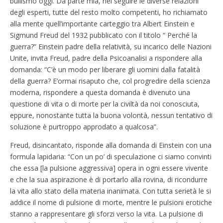
bullismo oggi. Da parte mia, nel seguire le diverse relazioni
degli esperti, tutte del resto molto competenti, ho richiamato
alla mente quell’importante carteggio tra Albert Einstein e
Sigmund Freud del 1932 pubblicato con il titolo “ Perché la
guerra?” Einstein padre della relatività, su incarico delle Nazioni
Unite, invita Freud, padre della Psicoanalisi a rispondere alla
domanda: “C’è un modo per liberare gli uomini dalla fatalità
della guerra? E’ormai risaputo che, col progredire della scienza
moderna, rispondere a questa domanda è divenuto una
questione di vita o di morte per la civiltà da noi conosciuta,
eppure, nonostante tutta la buona volontà, nessun tentativo di
soluzione è purtroppo approdato a qualcosa”.
Freud, disincantato, risponde alla domanda di Einstein con una
formula lapidaria: “Con un po’ di speculazione ci siamo convinti
che essa [la pulsione aggressiva] opera in ogni essere vivente
e che la sua aspirazione è di portarlo alla rovina, di ricondurre
la vita allo stato della materia inanimata. Con tutta serietà le si
addice il nome di pulsione di morte, mentre le pulsioni erotiche
stanno a rappresentare gli sforzi verso la vita. La pulsione di