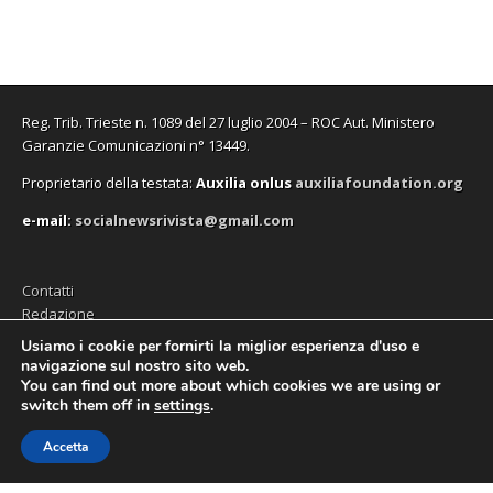
Reg. Trib. Trieste n. 1089 del 27 luglio 2004 – ROC Aut. Ministero
Garanzie Comunicazioni n° 13449.
Proprietario della testata:
A
uxilia onlus
auxiliafoundation.org
e-mail:
socialnewsrivista@gmail.com
Contatti
Redazione
Editore (Auxilia ODV)
Usiamo i cookie per fornirti la miglior esperienza d'uso e
navigazione sul nostro sito web.
Privacy
You can find out more about which cookies we are using or
switch them off in
settings
.
Accetta
Copyright © 2026
SocialNews
. All Rights Reserved.
The Magazine Premium Theme by
bavotasan.com
.