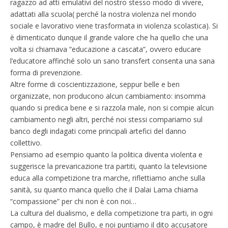
ragazzo ad atti emulativi del nostro stesso modo di vivere,
adattati alla scuola( perché la nostra violenza nel mondo
sociale e lavorativo viene trasformata in violenza scolastica). Si
è dimenticato dunque il grande valore che ha quello che una
volta si chiamava “educazione a cascata”, ovvero educare
l’educatore affinché solo un sano transfert consenta una sana
forma di prevenzione.
Altre forme di coscientizzazione, seppur belle e ben
organizzate, non producono alcun cambiamento: insomma
quando si predica bene e si razzola male, non si compie alcun
cambiamento negli altri, perché noi stessi compariamo sul
banco degli indagati come principali artefici del danno
collettivo.
Pensiamo ad esempio quanto la politica diventa violenta e
suggerisce la prevaricazione tra partiti, quanto la televisione
educa alla competizione tra marche, riflettiamo anche sulla
sanità, su quanto manca quello che il Dalai Lama chiama
“compassione” per chi non è con noi…
La cultura del dualismo, e della competizione tra parti, in ogni
campo, è madre del Bullo, e noi puntiamo il dito accusatore