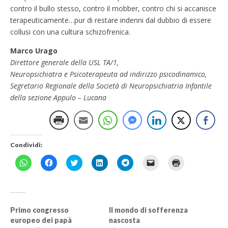
contro il bullo stesso, contro il mobber, contro chi si accanisce
terapeuticamente…pur di restare indenni dal dubbio di essere
collusi con una cultura schizofrenica.
Marco Urago
Direttore generale della USL TA/1,
Neuropsichiatra e Psicoterapeuta ad indirizzo psicodinamico,
Segretario Regionale della Società di Neuropsichiatria Infantile
della sezione Appulo – Lucana
Condividi:
F
F
F
F
F
F
F
a
a
a
a
a
a
a
i
i
i
i
i
i
i
c
c
c
c
c
c
c
l
l
l
l
l
l
l
i
i
i
i
i
i
i
c
c
c
c
c
c
c
p
p
q
q
p
p
q
Primo congresso
Il mondo di sofferenza
e
e
u
u
e
e
u
europeo dei papà
nascosta
r
r
i
i
r
r
i
c
c
p
p
c
i
p