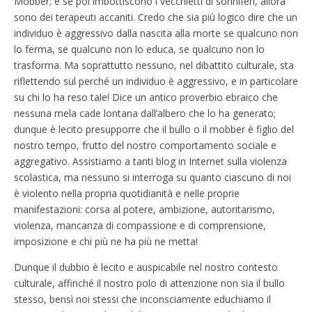
Mobber; e se poi imbottiscono i vecchietti di sonniferi, allora
sono dei terapeuti accaniti. Credo che sia più logico dire che un
individuo è aggressivo dalla nascita alla morte se qualcuno non
lo ferma, se qualcuno non lo educa, se qualcuno non lo
trasforma. Ma soprattutto nessuno, nel dibattito culturale, sta
riflettendo sul perché un individuo è aggressivo, e in particolare
su chi lo ha reso tale! Dice un antico proverbio ebraico che
nessuna mela cade lontana dall’albero che lo ha generato;
dunque è lecito presupporre che il bullo o il mobber è figlio del
nostro tempo, frutto del nostro comportamento sociale e
aggregativo. Assistiamo a tanti blog in Internet sulla violenza
scolastica, ma nessuno si interroga su quanto ciascuno di noi
è violento nella propria quotidianità e nelle proprie
manifestazioni: corsa al potere, ambizione, autoritarismo,
violenza, mancanza di compassione e di comprensione,
imposizione e chi più ne ha più ne metta!
Dunque il dubbio è lecito e auspicabile nel nostro contesto
culturale, affinché il nostro polo di attenzione non sia il bullo
stesso, bensì noi stessi che inconsciamente educhiamo il