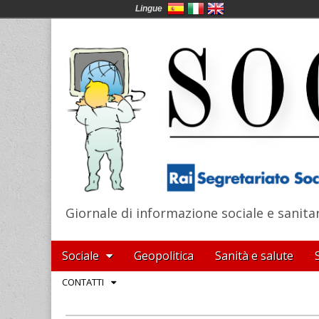
Lingue
Giornale di informazione sociale e sanita
SocialNews
Main
Skip
Sociale
Geopolitica
Sanità e salute
menu
to
Sub
CONTATTI
content
menu