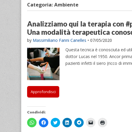
Categoria:
Ambiente
Analizziamo qui la terapia con #
Una modalità terapeutica conos
by
Massimiliano Fanni Canelles
•
07/05/2020
Questa tecnica è conosciuta ed uti
dottor Lucas nel 1950. Ancor prima
pazienti infetti il siero (ricco di i
Approfondisci
Condividi:
F
F
F
F
F
F
F
a
a
a
a
a
a
a
i
i
i
i
i
i
i