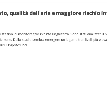
o, qualità dell’aria e maggiore rischio in
20 stazioni di monitoraggio in tutta l’Inghilterra. Sono stati analizzati i
ie zone. Dallo studio sembra emergere un legame tra i livelli più elevat
irus. Un’ipotesi nel…