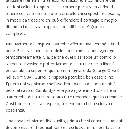
utilizzare i terminali di telecomunicazione, a cominciare dai
telefoni cellulari, oppure le telecamere per strada al fine di
tenere costantemente sotto controllo chi si sposta e cosa fa,
in modo da tracciare chi può diffondere il contagio e meglio
difenderci dalla sua troppo veloce diffusione? Quesito
complicato.
Istintivamente la risposta sarebbe affermativa. Perché a fin di
bene. E chi si rende conto delle controindicazioni aggiunge:
temporaneamente. Già, perché quello sarebbe un controllo
talmente invasivo e potenzialmente distruttivo della libertà
personale da superare quanto immaginato da George Orwell
nel suo “1984”. Quindi la risposta potrebbe ben essere: no.
Epperò noi sappiamo che l’uso fraudolento dei nostri dati (si
pensi al caso di Cambridge Analytica) già è in atto, sicché si
tratterebbe di rinunciare al lato utile tenendosi quello criminale.
Così il quesito resta sospeso, almeno per chi ha scienza e
coscienza.
Una cosa dobbiamo dirla subito, prima che si cominci: quei dati
devono essere disponibili solo ed esclusivamente per la salute.