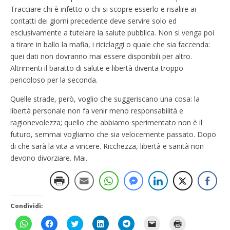
Tracciare chi è infetto o chi si scopre esserlo e risalire ai
contatti dei giorni precedente deve servire solo ed
esclusivamente a tutelare la salute pubblica. Non si venga poi
a tirare in ballo la mafia, i riciclaggi o quale che sia faccenda:
quei dati non dovranno mai essere disponibili per altro.
Altrimenti il baratto di salute e libertà diventa troppo
pericoloso per la seconda.
Quelle strade, però, voglio che suggeriscano una cosa: la
libertà personale non fa venir meno responsabilità e
ragionevolezza; quello che abbiamo sperimentato non è il
futuro, semmai vogliamo che sia velocemente passato. Dopo
di che sarà la vita a vincere. Ricchezza, libertà e sanità non
devono divorziare. Mai.
Condividi:
F
F
F
F
F
F
F
a
a
a
a
a
a
a