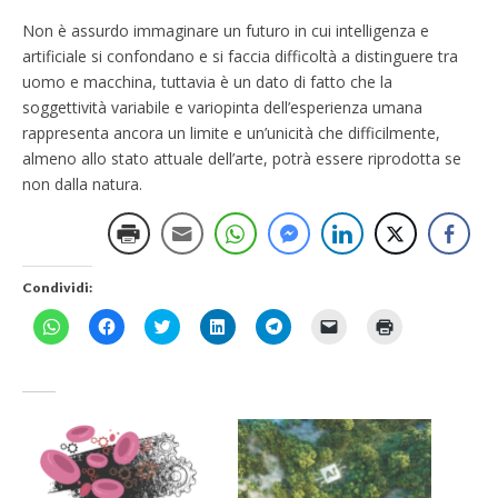
Non è assurdo immaginare un futuro in cui intelligenza e
artificiale si confondano e si faccia difficoltà a distinguere tra
uomo e macchina, tuttavia è un dato di fatto che la
soggettività variabile e variopinta dell’esperienza umana
rappresenta ancora un limite e un’unicità che difficilmente,
almeno allo stato attuale dell’arte, potrà essere riprodotta se
non dalla natura.
Condividi:
F
F
F
F
F
F
F
a
a
a
a
a
a
a
i
i
i
i
i
i
i
c
c
c
c
c
c
c
l
l
l
l
l
l
l
i
i
i
i
i
i
i
c
c
c
c
c
c
c
p
p
q
q
p
p
q
e
e
u
u
e
e
u
r
r
i
i
r
r
i
c
c
p
p
c
i
p
o
o
e
e
o
n
e
n
n
r
r
n
v
r