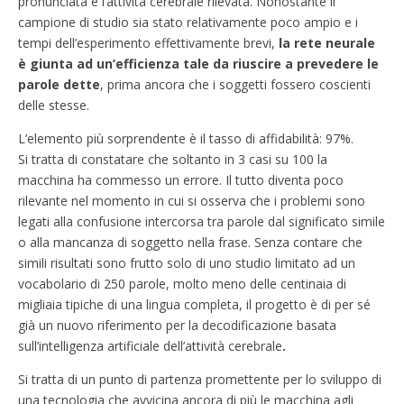
pronunciata e l’attività cerebrale rilevata. Nonostante il
campione di studio sia stato relativamente poco ampio e i
tempi dell’esperimento effettivamente brevi,
la rete neurale
è giunta ad un’efficienza tale da riuscire a prevedere le
parole dette
, prima ancora che i soggetti fossero coscienti
delle stesse.
L’elemento più sorprendente è il tasso di affidabilità: 97%.
Si tratta di constatare che soltanto in 3 casi su 100 la
macchina ha commesso un errore. Il tutto diventa poco
rilevante nel momento in cui si osserva che i problemi sono
legati alla confusione intercorsa tra parole dal significato simile
o alla mancanza di soggetto nella frase. Senza contare che
simili risultati sono frutto solo di uno studio limitato ad un
vocabolario di 250 parole, molto meno delle centinaia di
migliaia tipiche di una lingua completa, il progetto è di per sé
già un nuovo riferimento per la decodificazione basata
sull’intelligenza artificiale dell’attività cerebrale
.
Si tratta di un punto di partenza promettente per lo sviluppo di
una tecnologia che avvicina ancora di più le macchina agli