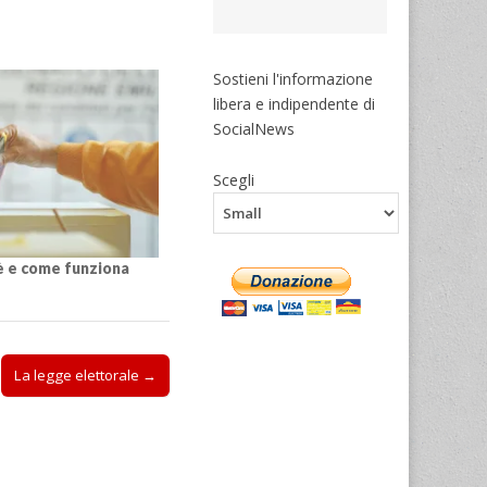
Sostieni l'informazione
libera e indipendente di
SocialNews
Scegli
è e come funziona
La legge elettorale →