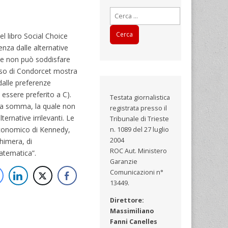
Ricerca
per:
l libro Social Choice
enza dalle alternative
che non può soddisfare
osso di Condorcet mostra
alle preferenze
 essere preferito a C).
Testata giornalistica
e la somma, la quale non
registrata presso il
ernative irrilevanti. Le
Tribunale di Trieste
economico di Kennedy,
n. 1089 del 27 luglio
2004
chimera, di
ROC Aut. Ministero
matematica”.
Garanzie
Comunicazioni n°
13449.
Direttore:
Massimiliano
Fanni Canelles