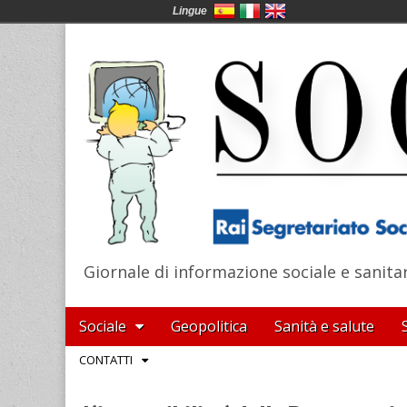
Lingue
Giornale di informazione sociale e sanita
SocialNews
Main
Skip
Sociale
Geopolitica
Sanità e salute
menu
to
Sub
CONTATTI
content
menu