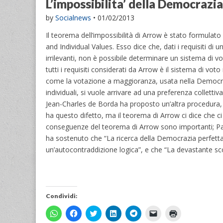
L’impossibilita’ della Democrazia
by
Socialnews
•
01/02/2013
Il teorema dell’impossibilità di Arrow è stato formulat
and Individual Values. Esso dice che, dati i requisiti di 
irrilevanti, non è possibile determinare un sistema di 
tutti i requisiti considerati da Arrow è il sistema di 
come la votazione a maggioranza, usata nella Democraz
individuali, si vuole arrivare ad una preferenza collettiv
Jean-Charles de Borda ha proposto un’altra procedura, d
ha questo difetto, ma il teorema di Arrow ci dice che ci 
conseguenze del teorema di Arrow sono importanti; Pa
ha sostenuto che “La ricerca della Democrazia perfetta da
un’autocontraddizione logica”, e che “La devastante sco
Condividi:
F
F
F
F
F
F
F
a
a
a
a
a
a
a