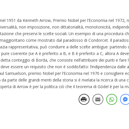
o nel 1951 da Kenneth Arrow, Premio Nobel per l’Economia nel 1972, ne
universalità, non imposizione, non dittatorialità, monotonicità, indipend
votazione che preservi le scelte sociali. Un esempio di una procedura 
voto maggioritario come mostrato dal paradosso di Condorcet. Il parad
ia rappresentativa, può condurre a delle scelte ambigue: partendo d
a pure coerente (se A è preferito a B, e B è preferito a C, allora A deve
etta conteggio di Borda, che consiste nell’attribuire dei punti e far
deve essere un requisito che non è soddisfatto: l’indipendenza dalle alt
ul Samuelson, premio Nobel per l’Economia nel 1970 e consigliere 
 parte delle grandi menti della storia si è rivelata la ricerca di una 
perta di Arrow è per la politica ciò che il teorema di Gödel è per la 