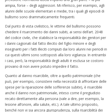
ampia, forse – degli aggressori. Mi riferisco, per esempio, agli
alunni delle scuole elementari e medie, tra i quali gli episodi di
bullismo sono drammaticamente frequenti.
Dal punto di vista civilistico, le vittime del bullismo possono
chiedere il risarcimento dei danni subiti, ai sensi dell’art. 2048
del codice civile, che stabilisce la responsabilità dei genitori per
i danni cagionati dal fatto illecito del figlio minore e degli
insegnanti per i fatti illeciti compiuti dai loro alunni nei periodi in
cui questi ultimi sono sottoposti alla loro vigilanza. In entrambi
i casi, però, la responsabilità degli adulti è esclusa se costoro
provano di non avere potuto impedire il fatto.
Quanto al danno risarcibile, oltre a quello patrimoniale (che
può, per esempio, consistere nella necessità di affrontare delle
spese per la riparazione delle sofferenze subite), è risarcibile
anche il danno non patrimoniale, inteso come il pregiudizio
recato direttamente alla persona (vale a dire, per esempio, la
lesione all’onore, alla salute, etc.). A tale ultimo proposito,
benché non vi sia ancora giurisprudenza, sulla risarcibilità dei