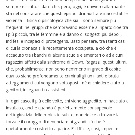
sempre esistito. Il dato che, però, oggi, è davvero allarmante
sta nel constatare che questi episodi di inaudita e inaccettabile
violenza – fisica o psicologica che sia – sono sempre più
frequenti nei gruppi che sembravano esserne al riparo: cioè tra
i più piccoli, tra le femmine e a danno di soggetti più deboli,
indifesi e incapaci di proteggersi. Basti pensare, tra i tanti casi
di cui la cronaca si è recentemente occupata, a ciò che è
accaduto tra i banchi di alcune scuole elementari o ad alcuni
ragazzini affetti dalla sindrome di Down. Ragazzi, questi ultimi,
che, probabilmente, non sono nemmeno in grado di capire
quanto siano profondamente criminali gli umilianti e brutali
atteggiamenti cui vengono sottoposti, né di chiedere aiuto a
genitori, insegnanti o assistenti.
In ogni caso, il più delle volte, chi viene aggredito, minacciato e
insultato, anche quando è perfettamente consapevole
dell’ingiustizia delle molestie subite, non riesce a trovare la
forza e il coraggio di denunciare ai grandi ciò che è
ripetutamente costretto a patire. E’ difficile, così, impedire