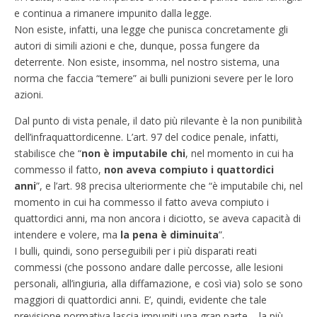
e continua a rimanere impunito dalla legge.
Non esiste, infatti, una legge che punisca concretamente gli
autori di simili azioni e che, dunque, possa fungere da
deterrente. Non esiste, insomma, nel nostro sistema, una
norma che faccia “temere” ai bulli punizioni severe per le loro
azioni.
Dal punto di vista penale, il dato più rilevante è la non punibilità
dell’infraquattordicenne. L’art. 97 del codice penale, infatti,
stabilisce che “
non è imputabile chi
, nel momento in cui ha
commesso il fatto,
non aveva compiuto i quattordici
anni
”, e l’art. 98 precisa ulteriormente che “è imputabile chi, nel
momento in cui ha commesso il fatto aveva compiuto i
quattordici anni, ma non ancora i diciotto, se aveva capacità di
intendere e volere, ma
la pena è diminuita
”.
I bulli, quindi, sono perseguibili per i più disparati reati
commessi (che possono andare dalle percosse, alle lesioni
personali, all’ingiuria, alla diffamazione, e così via) solo se sono
maggiori di quattordici anni. E’, quindi, evidente che tale
previsione normativa lascia impuniti una gran parte – la più