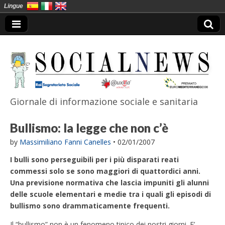
Lingue
Giornale di informazione sociale e sanitaria
SocialNews
Bullismo: la legge che non c’è
by
Massimiliano Fanni Canelles
•
02/01/2007
I bulli sono perseguibili per i più disparati reati
commessi solo se sono maggiori di quattordici anni.
Una previsione normativa che lascia impuniti gli alunni
delle scuole elementari e medie tra i quali gli episodi di
bullismo sono drammaticamente frequenti.
Il “bullismo” non è un fenomeno tipico dei nostri giorni. E’