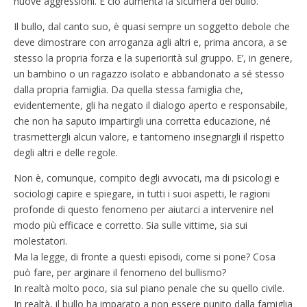
nuove aggressioni. E ciò aumenta la sicumera del bullo.
Il bullo, dal canto suo, è quasi sempre un soggetto debole che
deve dimostrare con arroganza agli altri e, prima ancora, a se
stesso la propria forza e la superiorità sul gruppo. E’, in genere,
un bambino o un ragazzo isolato e abbandonato a sé stesso
dalla propria famiglia. Da quella stessa famiglia che,
evidentemente, gli ha negato il dialogo aperto e responsabile,
che non ha saputo impartirgli una corretta educazione, né
trasmettergli alcun valore, e tantomeno insegnargli il rispetto
degli altri e delle regole.
Non è, comunque, compito degli avvocati, ma di psicologi e
sociologi capire e spiegare, in tutti i suoi aspetti, le ragioni
profonde di questo fenomeno per aiutarci a intervenire nel
modo più efficace e corretto. Sia sulle vittime, sia sui
molestatori.
Ma la legge, di fronte a questi episodi, come si pone? Cosa
può fare, per arginare il fenomeno del bullismo?
In realtà molto poco, sia sul piano penale che su quello civile.
In realtà, il bullo ha imparato a non essere punito dalla famiglia