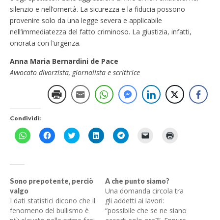
silenzio e nell’omertà. La sicurezza e la fiducia possono
provenire solo da una legge severa e applicabile
nell’immediatezza del fatto criminoso. La giustizia, infatti,
onorata con l’urgenza.
Anna Maria Bernardini de Pace
Avvocato divorzista, giornalista e scrittrice
Condividi:
F
F
F
F
F
F
F
a
a
a
a
a
a
a
i
i
i
i
i
i
i
c
c
c
c
c
c
c
l
l
l
l
l
l
l
i
i
i
i
i
i
i
c
c
c
c
c
c
c
p
p
q
q
p
p
q
Sono prepotente, perciò
A che punto siamo?
e
e
u
u
e
e
u
Una domanda circola tra
valgo
r
r
i
i
r
r
i
c
c
p
p
c
i
p
I dati statistici dicono che il
gli addetti ai lavori:
o
o
e
e
o
n
e
fenomeno del bullismo è
“possibile che se ne siano
n
n
r
r
n
v
r
d
d
c
c
d
i
s