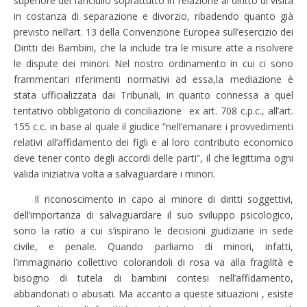
superiore del fanciullo soprattutto in relazione al diritto di visita
in costanza di separazione e divorzio, ribadendo quanto già
previsto nell’art. 13 della Convenzione Europea sull’esercizio dei
Diritti dei Bambini, che la include tra le misure atte a risolvere
le dispute dei minori. Nel nostro ordinamento in cui ci sono
frammentari riferimenti normativi ad essa,la mediazione è
stata ufficializzata dai Tribunali, in quanto connessa a quel
tentativo obbligatorio di conciliazione ex art. 708 c.p.c., all’art.
155 c.c. in base al quale il giudice “nell’emanare i provvedimenti
relativi all’affidamento dei figli e al loro contributo economico
deve tener conto degli accordi delle parti”, il che legittima ogni
valida iniziativa volta a salvaguardare i minori.
Il riconoscimento in capo al minore di diritti soggettivi,
dell’importanza di salvaguardare il suo sviluppo psicologico,
sono la ratio a cui s’ispirano le decisioni giudiziarie in sede
civile, e penale. Quando parliamo di minori, infatti,
l’immaginario collettivo colorandoli di rosa va alla fragilità e
bisogno di tutela di bambini contesi nell’affidamento,
abbandonati o abusati. Ma accanto a queste situazioni , esiste