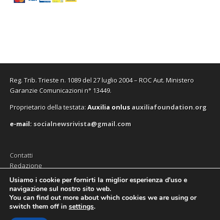
Reg. Trib. Trieste n. 1089 del 27 luglio 2004 – ROC Aut. Ministero
Garanzie Comunicazioni n° 13449.
Proprietario della testata:
A
uxilia onlus
auxiliafoundation.org
e-mail:
socialnewsrivista@gmail.com
Contatti
Redazione
Editore (Auxilia ODV)
Usiamo i cookie per fornirti la miglior esperienza d'uso e
navigazione sul nostro sito web.
Privacy
You can find out more about which cookies we are using or
switch them off in
settings
.