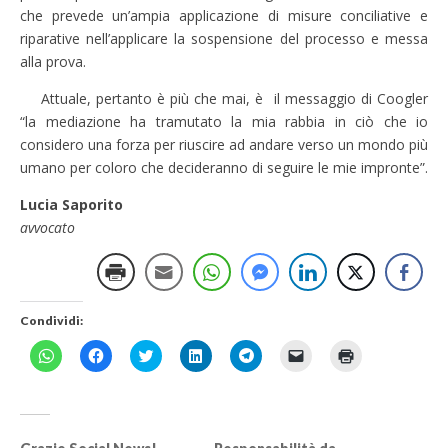
che prevede un’ampia applicazione di misure conciliative e
riparative nell’applicare la sospensione del processo e messa
alla prova.
Attuale, pertanto è più che mai, è il messaggio di Coogler
“la mediazione ha tramutato la mia rabbia in ciò che io
considero una forza per riuscire ad andare verso un mondo più
umano per coloro che decideranno di seguire le mie impronte”.
Lucia Saporito
avvocato
Condividi:
F
F
F
F
F
F
F
a
a
a
a
a
a
a
i
i
i
i
i
i
i
c
c
c
c
c
c
c
l
l
l
l
l
l
l
i
i
i
i
i
i
i
c
c
c
c
c
c
c
p
p
q
q
p
p
q