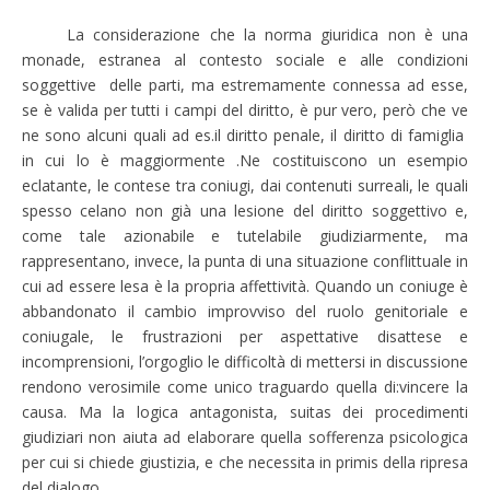
La considerazione che la norma giuridica non è una
monade, estranea al contesto sociale e alle condizioni
soggettive delle parti, ma estremamente connessa ad esse,
se è valida per tutti i campi del diritto, è pur vero, però che ve
ne sono alcuni quali ad es.il diritto penale, il diritto di famiglia
in cui lo è maggiormente .Ne costituiscono un esempio
eclatante, le contese tra coniugi, dai contenuti surreali, le quali
spesso celano non già una lesione del diritto soggettivo e,
come tale azionabile e tutelabile giudiziarmente, ma
rappresentano, invece, la punta di una situazione conflittuale in
cui ad essere lesa è la propria affettività. Quando un coniuge è
abbandonato il cambio improvviso del ruolo genitoriale e
coniugale, le frustrazioni per aspettative disattese e
incomprensioni, l’orgoglio le difficoltà di mettersi in discussione
rendono verosimile come unico traguardo quella di:vincere la
causa. Ma la logica antagonista, suitas dei procedimenti
giudiziari non aiuta ad elaborare quella sofferenza psicologica
per cui si chiede giustizia, e che necessita in primis della ripresa
del dialogo.