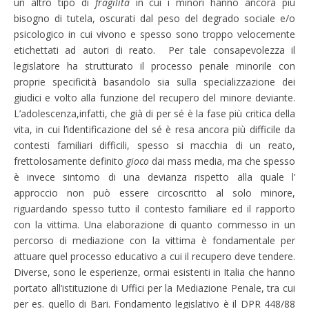
un altro tipo di
fragilità
in cui i minori hanno ancora più
bisogno di tutela, oscurati dal peso del degrado sociale e/o
psicologico in cui vivono e spesso sono troppo velocemente
etichettati ad autori di reato. Per tale consapevolezza il
legislatore ha strutturato il processo penale minorile con
proprie specificità basandolo sia sulla specializzazione dei
giudici e volto alla funzione del recupero del minore deviante.
L’adolescenza,infatti, che già di per sé è la fase più critica della
vita, in cui l’identificazione del sé è resa ancora più difficile da
contesti familiari difficili, spesso si macchia di un reato,
frettolosamente definito
gioco
dai mass media, ma che spesso
è invece sintomo di una devianza rispetto alla quale l’
approccio non può essere circoscritto al solo minore,
riguardando spesso tutto il contesto familiare ed il rapporto
con la vittima. Una elaborazione di quanto commesso in un
percorso di mediazione con la vittima è fondamentale per
attuare quel processo educativo a cui il recupero deve tendere.
Diverse, sono le esperienze, ormai esistenti in Italia che hanno
portato all’istituzione di Uffici per la Mediazione Penale, tra cui
per es. quello di Bari. Fondamento legislativo è il DPR 448/88