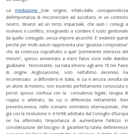
La
mediazione
trae origine, infatti,dalla consapevolezza
dell’importanza di rincominciare ad ascoltarsi, in un contesto
neutro, dinanzi ad un terzo imparziale, che aiuti i coniugi a
risolvere il conflitto, insegnando a scindere il ruolo genitoriale
da quello coniugale, senza imporre alcunché. E’ evidente quindi
perchè per molti autori rappresenta una “giustizia compositiva”
che da contezza soprattutto a quel “preminente interesse del
minore”, spesso annientato a mero flatus vocis nelle diatribe
giudiziarie. Nonostante, sia nata intorno agli anni 70 nei Paesi
di origine Anglosassone, solo nell’ultimo decennio ha
incominciato a diffondersi in Italia, in cui è ancora avvolta da
un alone di mistero, non essendo perfettamente conosciuta e
perciò spesso confusa con la consulenza legale, terapia di
coppia o arbitrato, da cui si differenzia nettamente. Ben
presente,invece, nello scenario normativo internazionale, che
già con la risoluzione n. 616/98 adottata dal Consiglio d’Europa
ne ha affermato l’importanza di aumentarne l’utilizzo in
considerazione del bisogno di garantire”la tutela dell’interesse