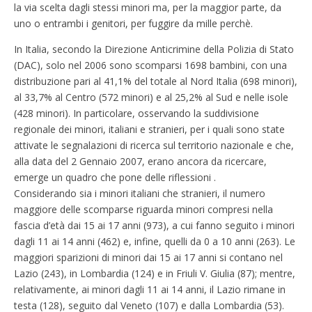
la via scelta dagli stessi minori ma, per la maggior parte, da
uno o entrambi i genitori, per fuggire da mille perchè.
In Italia, secondo la Direzione Anticrimine della Polizia di Stato
(DAC), solo nel 2006 sono scomparsi 1698 bambini, con una
distribuzione pari al 41,1% del totale al Nord Italia (698 minori),
al 33,7% al Centro (572 minori) e al 25,2% al Sud e nelle isole
(428 minori). In particolare, osservando la suddivisione
regionale dei minori, italiani e stranieri, per i quali sono state
attivate le segnalazioni di ricerca sul territorio nazionale e che,
alla data del 2 Gennaio 2007, erano ancora da ricercare,
emerge un quadro che pone delle riflessioni .
Considerando sia i minori italiani che stranieri, il numero
maggiore delle scomparse riguarda minori compresi nella
fascia d’età dai 15 ai 17 anni (973), a cui fanno seguito i minori
dagli 11 ai 14 anni (462) e, infine, quelli da 0 a 10 anni (263). Le
maggiori sparizioni di minori dai 15 ai 17 anni si contano nel
Lazio (243), in Lombardia (124) e in Friuli V. Giulia (87); mentre,
relativamente, ai minori dagli 11 ai 14 anni, il Lazio rimane in
testa (128), seguito dal Veneto (107) e dalla Lombardia (53).