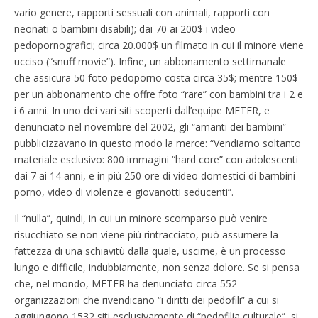
vario genere, rapporti sessuali con animali, rapporti con
neonati o bambini disabili); dai 70 ai 200$ i video
pedopornografici; circa 20.000$ un filmato in cui il minore viene
ucciso (“snuff movie”). Infine, un abbonamento settimanale
che assicura 50 foto pedoporno costa circa 35$; mentre 150$
per un abbonamento che offre foto “rare” con bambini tra i 2 e
i 6 anni. In uno dei vari siti scoperti dall’equipe METER, e
denunciato nel novembre del 2002, gli “amanti dei bambini”
pubblicizzavano in questo modo la merce: “Vendiamo soltanto
materiale esclusivo: 800 immagini “hard core” con adolescenti
dai 7 ai 14 anni, e in più 250 ore di video domestici di bambini
porno, video di violenze e giovanotti seducenti”.
Il “nulla”, quindi, in cui un minore scomparso può venire
risucchiato se non viene più rintracciato, può assumere la
fattezza di una schiavitù dalla quale, uscirne, è un processo
lungo e difficile, indubbiamente, non senza dolore. Se si pensa
che, nel mondo, METER ha denunciato circa 552
organizzazioni che rivendicano “i diritti dei pedofili” a cui si
aggiungono 1532 siti esclusivamente di “pedofilia culturale”, si