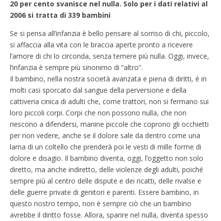
20 per cento svanisce nel nulla. Solo per i dati relativi al
2006 si tratta di 339 bambini
Se si pensa all’infanzia è bello pensare al sorriso di chi, piccolo,
si affaccia alla vita con le braccia aperte pronto a ricevere
l’amore di chi lo circonda, senza temere più nulla. Oggi, invece,
l’infanzia è sempre più sinonimo di “altro”.
Il bambino, nella nostra società avanzata e piena di diritti, è in
molti casi sporcato dal sangue della perversione e della
cattiveria cinica di adulti che, come trattori, non si fermano sui
loro piccoli corpi. Corpi che non possono nulla, che non
riescono a difendersi, manine piccole che coprono gli occhietti
per non vedere, anche se il dolore sale da dentro come una
lama di un coltello che prenderà poi le vesti di mille forme di
dolore e disagio. Il bambino diventa, oggi, l’oggetto non solo
diretto, ma anche indiretto, delle violenze degli adulti, poiché
sempre più al centro delle dispute e dei ricatti, delle rivalse e
delle guerre private di genitori e parenti. Essere bambino, in
questo nostro tempo, non è sempre ciò che un bambino
avrebbe il diritto fosse. Allora, sparire nel nulla, diventa spesso