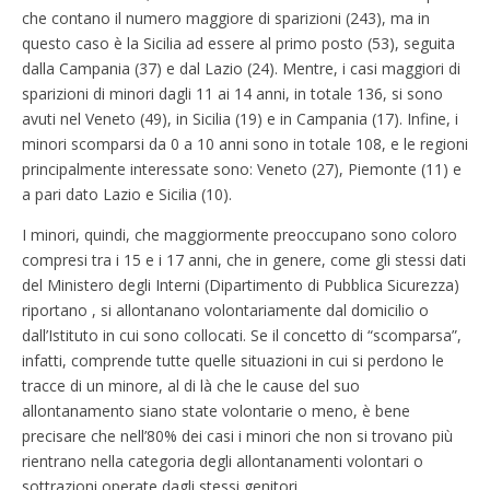
che contano il numero maggiore di sparizioni (243), ma in
questo caso è la Sicilia ad essere al primo posto (53), seguita
dalla Campania (37) e dal Lazio (24). Mentre, i casi maggiori di
sparizioni di minori dagli 11 ai 14 anni, in totale 136, si sono
avuti nel Veneto (49), in Sicilia (19) e in Campania (17). Infine, i
minori scomparsi da 0 a 10 anni sono in totale 108, e le regioni
principalmente interessate sono: Veneto (27), Piemonte (11) e
a pari dato Lazio e Sicilia (10).
I minori, quindi, che maggiormente preoccupano sono coloro
compresi tra i 15 e i 17 anni, che in genere, come gli stessi dati
del Ministero degli Interni (Dipartimento di Pubblica Sicurezza)
riportano , si allontanano volontariamente dal domicilio o
dall’Istituto in cui sono collocati. Se il concetto di “scomparsa”,
infatti, comprende tutte quelle situazioni in cui si perdono le
tracce di un minore, al di là che le cause del suo
allontanamento siano state volontarie o meno, è bene
precisare che nell’80% dei casi i minori che non si trovano più
rientrano nella categoria degli allontanamenti volontari o
sottrazioni operate dagli stessi genitori.