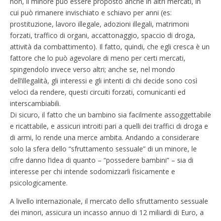
non, il minore può essere proposto anche in altri mercati, in
cui può rimanere invischiato e schiavo per anni (es:
prostituzione, lavoro illegale, adozioni illegali, matrimoni
forzati, traffico di organi, accattonaggio, spaccio di droga,
attività da combattimento). Il fatto, quindi, che egli cresca è un
fattore che lo può agevolare di meno per certi mercati,
spingendolo invece verso altri; anche se, nel mondo
dell’illegalità, gli interessi e gli intenti di chi decide sono così
veloci da rendere, questi circuiti forzati, comunicanti ed
interscambiabili.
Di sicuro, il fatto che un bambino sia facilmente assoggettabile
e ricattabile, e assicuri introiti pari a quelli dei traffici di droga e
di armi, lo rende una merce ambita. Andando a considerare
solo la sfera dello “sfruttamento sessuale” di un minore, le
cifre danno l’idea di quanto – “possedere bambini” – sia di
interesse per chi intende sodomizzarli fisicamente e
psicologicamente.
A livello internazionale, il mercato dello sfruttamento sessuale
dei minori, assicura un incasso annuo di 12 miliardi di Euro, a