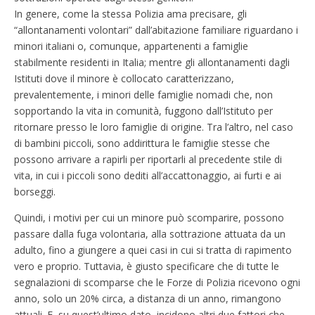
In genere, come la stessa Polizia ama precisare, gli
“allontanamenti volontari” dall’abitazione familiare riguardano i
minori italiani o, comunque, appartenenti a famiglie
stabilmente residenti in Italia; mentre gli allontanamenti dagli
Istituti dove il minore è collocato caratterizzano,
prevalentemente, i minori delle famiglie nomadi che, non
sopportando la vita in comunità, fuggono dall’Istituto per
ritornare presso le loro famiglie di origine. Tra l’altro, nel caso
di bambini piccoli, sono addirittura le famiglie stesse che
possono arrivare a rapirli per riportarli al precedente stile di
vita, in cui i piccoli sono dediti all’accattonaggio, ai furti e ai
borseggi.
Quindi, i motivi per cui un minore può scomparire, possono
passare dalla fuga volontaria, alla sottrazione attuata da un
adulto, fino a giungere a quei casi in cui si tratta di rapimento
vero e proprio. Tuttavia, è giusto specificare che di tutte le
segnalazioni di scomparse che le Forze di Polizia ricevono ogni
anno, solo un 20% circa, a distanza di un anno, rimangono
attuali. E, su quest’ultimo dato, incidono altri due fattori che