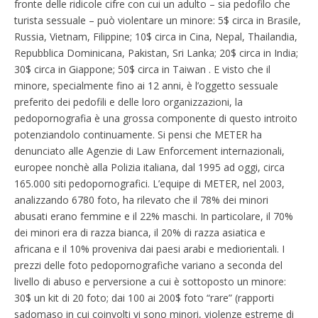
fronte delle ridicole cifre con cui un adulto – sia pedofilo che
turista sessuale – può violentare un minore: 5$ circa in Brasile,
Russia, Vietnam, Filippine; 10$ circa in Cina, Nepal, Thailandia,
Repubblica Dominicana, Pakistan, Sri Lanka; 20$ circa in India;
30$ circa in Giappone; 50$ circa in Taiwan . E visto che il
minore, specialmente fino ai 12 anni, è l’oggetto sessuale
preferito dei pedofili e delle loro organizzazioni, la
pedopornografia è una grossa componente di questo introito
potenziandolo continuamente. Si pensi che METER ha
denunciato alle Agenzie di Law Enforcement internazionali,
europee nonchè alla Polizia italiana, dal 1995 ad oggi, circa
165.000 siti pedopornografici. L’equipe di METER, nel 2003,
analizzando 6780 foto, ha rilevato che il 78% dei minori
abusati erano femmine e il 22% maschi. In particolare, il 70%
dei minori era di razza bianca, il 20% di razza asiatica e
africana e il 10% proveniva dai paesi arabi e mediorientali. I
prezzi delle foto pedopornografiche variano a seconda del
livello di abuso e perversione a cui è sottoposto un minore:
30$ un kit di 20 foto; dai 100 ai 200$ foto “rare” (rapporti
sadomaso in cui coinvolti vi sono minori, violenze estreme di