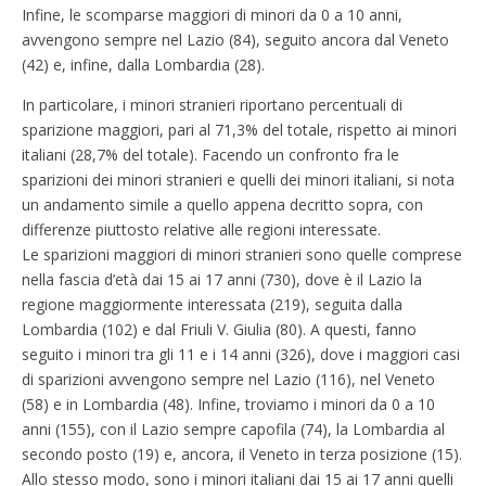
Infine, le scomparse maggiori di minori da 0 a 10 anni,
avvengono sempre nel Lazio (84), seguito ancora dal Veneto
(42) e, infine, dalla Lombardia (28).
In particolare, i minori stranieri riportano percentuali di
sparizione maggiori, pari al 71,3% del totale, rispetto ai minori
italiani (28,7% del totale). Facendo un confronto fra le
sparizioni dei minori stranieri e quelli dei minori italiani, si nota
un andamento simile a quello appena decritto sopra, con
differenze piuttosto relative alle regioni interessate.
Le sparizioni maggiori di minori stranieri sono quelle comprese
nella fascia d’età dai 15 ai 17 anni (730), dove è il Lazio la
regione maggiormente interessata (219), seguita dalla
Lombardia (102) e dal Friuli V. Giulia (80). A questi, fanno
seguito i minori tra gli 11 e i 14 anni (326), dove i maggiori casi
di sparizioni avvengono sempre nel Lazio (116), nel Veneto
(58) e in Lombardia (48). Infine, troviamo i minori da 0 a 10
anni (155), con il Lazio sempre capofila (74), la Lombardia al
secondo posto (19) e, ancora, il Veneto in terza posizione (15).
Allo stesso modo, sono i minori italiani dai 15 ai 17 anni quelli