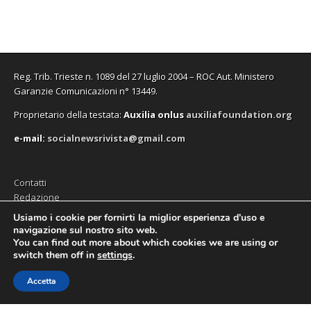
Reg. Trib. Trieste n. 1089 del 27 luglio 2004 – ROC Aut. Ministero
Garanzie Comunicazioni n° 13449.
Proprietario della testata:
A
uxilia onlus
auxiliafoundation.org
e-mail:
socialnewsrivista@gmail.com
Contatti
Redazione
Editore (Auxilia ODV)
Usiamo i cookie per fornirti la miglior esperienza d'uso e
navigazione sul nostro sito web.
Privacy
You can find out more about which cookies we are using or
switch them off in
settings
.
Accetta
Copyright © 2026
SocialNews
. All Rights Reserved.
The Magazine Premium Theme by
bavotasan.com
.