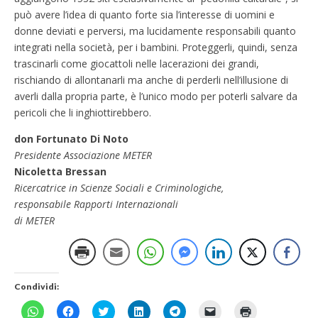
può avere l’idea di quanto forte sia l’interesse di uomini e
donne deviati e perversi, ma lucidamente responsabili quanto
integrati nella società, per i bambini. Proteggerli, quindi, senza
trascinarli come giocattoli nelle lacerazioni dei grandi,
rischiando di allontanarli ma anche di perderli nell’illusione di
averli dalla propria parte, è l’unico modo per poterli salvare da
pericoli che li inghiottirebbero.
don Fortunato Di Noto
Presidente Associazione METER
Nicoletta Bressan
Ricercatrice in Scienze Sociali e Criminologiche,
responsabile Rapporti Internazionali
di METER
Condividi:
F
F
F
F
F
F
F