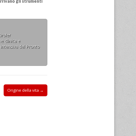
Arrivano gli strumenti
iroler
e clinica e
 intensiva del Pronto
Origine della vita →