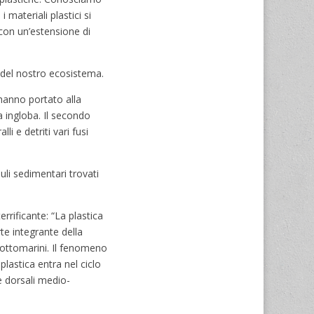
 materiali plastici si
 con un’estensione di
e del nostro ecosistema.
 hanno portato alla
a ingloba. Il secondo
i e detriti vari fusi
li sedimentari trovati
rrificante: “La plastica
te integrante della
 sottomarini. Il fenomeno
lastica entra nel ciclo
e dorsali medio-