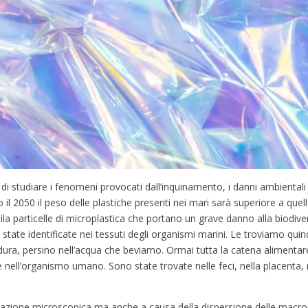
 studiare i fenomeni provocati dall’inquinamento, i danni ambientali c
il 2050 il peso delle plastiche presenti nei mari sarà superiore a quell
a particelle di microplastica che portano un grave danno alla biodive
ate identificate nei tessuti degli organismi marini. Le troviamo quin
dura, persino nell’acqua che beviamo. Ormai tutta la catena alimentar
e nell’organismo umano. Sono state trovate nelle feci, nella placenta,
azione microscopica ma anche a causa della dispersione delle macr