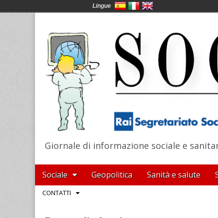
Lingue
Giornale di informazione sociale e sanita
SocialNews
Main
Skip
Sociale
Geopolitica
Sanità e salute
menu
to
Sub
CONTATTI
content
menu