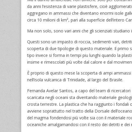
da anni l’esistenza di varie plastisfere, cioè agglomerati 
aggregano in ammassi che diventano enormi isole gallegg
circa 10 milioni di km², pari alla superficie dell’intero C
Ma non solo, sono vari anni che gli scienziati studiano
Questi sono un impasto di roccia, sedimenti vari, detriti
scoperta di due tipologie di questo materiale. Il primo s
tipo invece si forma in tempi piu lunghi quando la plastic
insime e rimescolati più volte dal calore e dal movimen
È proprio di questo mese la scoperta di ampi ammassi ro
nell’isola vulcanica di Trinidade, al largo del Brasile.
Fernanda Avelar Santos, a capo del team di ricercatori de
scaricata negli oceani sta diventando materiale geologi
crosta terrestre. La plastica che ha raggiunto i fondali 
avviene soprattutto nel tratto della Dorsale dell’oceano
del magma fondendosi più volte sia con il materiale ro
oceaniche amalgamandosi con il resto dei detriti e dei 