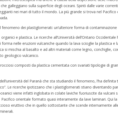
che galleggiano sulla superficie degli oceani. Spinti dalle varie correnti i
ianti nei mari di tutto il mondo. La più grande si trova nel Pacifico
anada.
 il fenomeno dei plastiglomerati: un’ulteriore forma di contaminazion
 organici e plastica. Le ricerche all’Università dell’Ontario Occidentale
i forma nelle eruzioni vulcaniche quando la lava scioglie la plastica e l
a si mischia al basalto e ad altri materiali come legno, conchiglie, corall
to geologico vulcanico.
cciosi composti da plastica cementata con svariati tipologie di granu
ll’università del Paranà che sta studiando il fenomeno, l’ha definita te
co”. Le ricerche ipotizzano che i plastiglomerati stiano diventando par
oceanici viene infatti inglobata in colate laviche fuoriuscite da vulcani
 Pacifico orientale formato quasi interamente da lave laminari. Qui la p
ccioso eruttivo che in quello sottostante che scende internamente all
minerali.