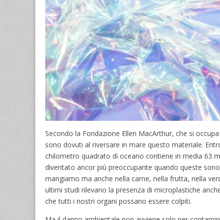
Secondo la Fondazione Ellen MacArthur, che si occupa di
sono dovuti al riversare in mare questo materiale. Entro 
chilometro quadrato di oceano contiene in media 63 mil
diventato ancor più preoccupante quando queste sono st
mangiamo ma anche nella carne, nella frutta, nella ver
ultimi studi rilevano la presenza di microplastiche anch
che tutti i nostri organi possano essere colpiti.
Ma il danno ambientale non avviene solo per contamin