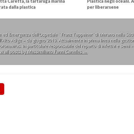
tta Caretta, la tartaruga marina
Plastica negli oceani. 
rata dalla plastica
per liberarsene
ne ed Emergenza dell'Ospedale ¨Franz Tappeiner¨di Merano nella Südt
l'Alto Adige – da giugno 2019. Attualmente in prima linea nella gestion
ronavirus. In particolare responsabile del reparto di infettivi e semi –
ew all posts by Massimiliano Fanni Canelles
→
a