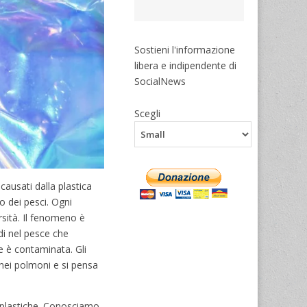
Sostieni l'informazione
libera e indipendente di
SocialNews
Scegli
ausati dalla plastica
o dei pesci. Ogni
rsità. Il fenomeno è
di nel pesce che
e è contaminata. Gli
 nei polmoni e si pensa
oplastiche. Conosciamo