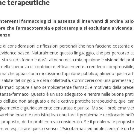
che terapeutiche
nterventi farmacologici in assenza di interventi di ordine psic
nere che farmacoterapia e psicoterapia si escludano a vicenda
cenze
 di considerazioni e riflessioni personali che non facciano costante e
, evidence based. Naturalmente questo linguaggio, che per percorso cu
a, sta sullo sfondo e darà, almeno nella mia opinione e visione del pr
 nella speranza di contribuire efficacemente a renderlo comprensibile;
oblema che appassiona moltissimo l’opinione pubblica, almeno quella at
a salute del singolo e della collettività. Comincerei con una premessa 
cofarmaci oppure siano semplicemente farmaci, è motivato dalla prese
 sostanza/farmaco. Questo è un uso adeguato e rientra nelle buone prat
o dell’uso non adeguato e delle cattive pratiche terapeutiche, quel c
icamente e giuridicamente censurata e punita. Ma se il problema vie
rebbe errato e non istruttivo ributtare il problema e ricollocarlo nell’
proposto, detto problema va considerato. Se il problema è proposto,
are ed esplicitare questo senso. “Psicofarmaci ed adolescenza” è un 