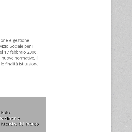
zione e gestione
rvizio Sociale per i
el 17 febbraio 2006,
le nuove normative, il
 finalità istituzionali
ociale per i Minorenni.
i obiettivi di
iroler
e clinica e
 intensiva del Pronto