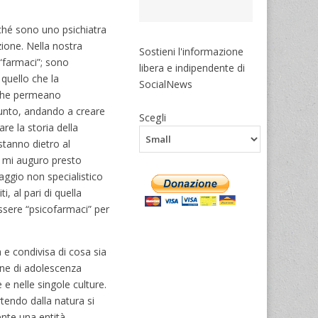
ché sono uno psichiatra
ione. Nella nostra
Sostieni l'informazione
 “farmaci”; sono
libera e indipendente di
 quello che la
SocialNews
o che permeano
ppunto, andando a creare
Scegli
e la storia della
stanno dietro al
e mi auguro presto
uaggio non specialistico
, al pari di quella
essere “psicofarmaci” per
e condivisa di cosa sia
ine di adolescenza
 e nelle singole culture.
tendo dalla natura si
ente una entità