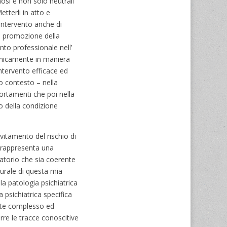
osi e non solo neutrali
etterli in atto e
 intervento anche di
la promozione della
ento professionale nell’
 unicamente in maniera
ntervento efficace ed
o contesto – nella
portamenti che poi nella
o della condizione
itamento del rischio di
 rappresenta una
latorio che sia coerente
turale di questa mia
la patologia psichiatrica
psichiatrica specifica
nte complesso ed
re le tracce conoscitive