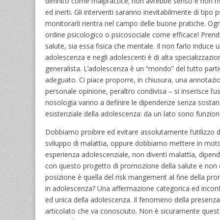
definito come malpractice; non avrebbe senso e non ri
ed inerti. Gli interventi saranno inevitabilmente di tipo p
monitorarli rientra nel campo delle buone pratiche. Ogni
ordine psicologico o psicosociale come efficace! Prend
salute, sia essa fisica che mentale. Il non farlo induce u
adolescenza e negli adolescenti è di alta specializzaz
generalista. L’adolescenza è un “mondo” del tutto parti
adeguato. Ci piace proporre, in chiusura, una annotaz
personale opinione, peraltro condivisa – si inserisce l’
nosologia vanno a definire le dipendenze senza sostanz
esistenziale della adolescenza: da un lato sono funzional
Dobbiamo proibire ed evitare assolutamente l’utilizzo 
sviluppo di malattia, oppure dobbiamo mettere in mot
esperienza adolescenziale, non diventi malattia, dipende
con questo progetto di promozione della salute e non di 
posizione è quella del risk mangement al fine della prom
in adolescenza? Una affermazione categorica ed inconfu
ed unica della adolescenza. Il fenomeno della presen
articolato che va conosciuto. Non è sicuramente questo