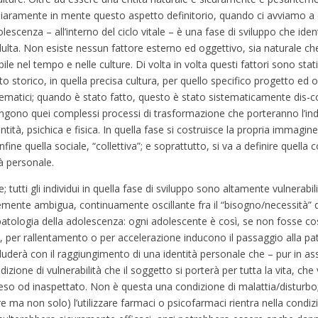
chiaramente in mente questo aspetto definitorio, quando ci avviamo
escenza – all’interno del ciclo vitale – è una fase di sviluppo che ide
 adulta. Non esiste nessun fattore esterno ed oggettivo, sia naturale c
abile nel tempo e nelle culture. Di volta in volta questi fattori sono stati
orico, in quella precisa cultura, per quello specifico progetto ed o
istematici; quando è stato fatto, questo è stato sistematicamente dis-
ngono quei complessi processi di trasformazione che porteranno l’ind
ntità, psichica e fisica. In quella fase si costruisce la propria immagin
fine quella sociale, “collettiva”; e soprattutto, si va a definire quella 
tà personale.
 tutti gli individui in quella fase di sviluppo sono altamente vulnerabi
temente ambigua, continuamente oscillante fra il “bisogno/necessità” 
copatologia della adolescenza: ogni adolescente è così, se non fosse c
 per rallentamento o per accelerazione inducono il passaggio alla pat
luderà con il raggiungimento di una identità personale che – pur in as
zione di vulnerabilità che il soggetto si porterà per tutta la vita, ch
tteso od inaspettato. Non è questa una condizione di malattia/disturbo;
are ma non solo) l’utilizzare farmaci o psicofarmaci rientra nella con