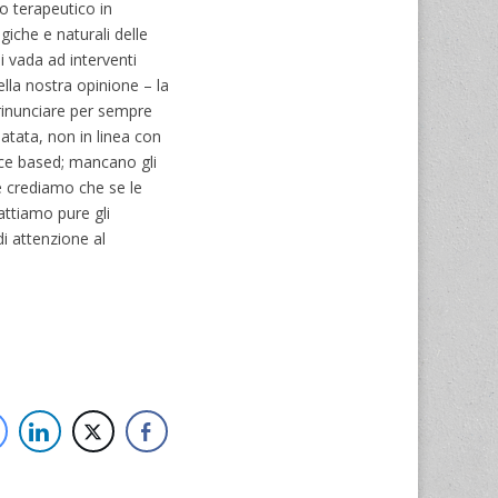
o terapeutico in
iche e naturali delle
i vada ad interventi
ella nostra opinione – la
rinunciare per sempre
atata, non in linea con
nce based; mancano gli
e crediamo che se le
attiamo pure gli
i attenzione al