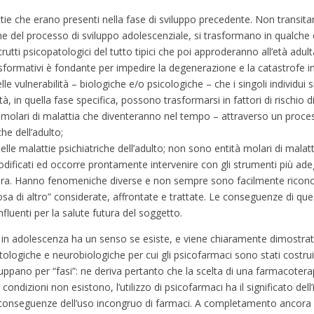
ttie che erano presenti nella fase di sviluppo precedente. Non transita
he del processo di sviluppo adolescenziale, si trasformano in qualche c
tti psicopatologici del tutto tipici che poi approderanno all’età adu
asformativi è fondante per impedire la degenerazione e la catastrofe in
vulnerabilità – biologiche e/o psicologiche – che i singoli individui s
tà, in quella fase specifica, possono trasformarsi in fattori di rischio d
à molari di malattia che diventeranno nel tempo – attraverso un proces
he dell’adulto;
elle malattie psichiatriche dell’adulto; non sono entità molari di malatt
odificati ed occorre prontamente intervenire con gli strumenti più adegu
utura. Hanno fenomeniche diverse e non sempre sono facilmente ricono
sa di altro” considerate, affrontate e trattate. Le conseguenze di q
fluenti per la salute futura del soggetto.
aci in adolescenza ha un senso se esiste, e viene chiaramente dimostrat
atologiche e neurobiologiche per cui gli psicofarmaci sono stati costruit
uppano per “fasi”: ne deriva pertanto che la scelta di una farmacotera
 condizioni non esistono, l’utilizzo di psicofarmaci ha il significato del
le conseguenze dell’uso incongruo di farmaci. A completamento ancora u