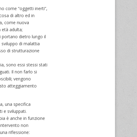
no come “oggetti inerti”,
osa di altro ed in
lta, come nuova
 età adulta;
i portano dietro lungo il
i sviluppo di malattia
so di strutturazione
ia, sono essi stessi stati
ati. Il non farlo si
scibili; vengono
uesto atteggiamento
a, una specifica
i e sviluppati.
pia è anche in funzione
l’intervento non
na riflessione: