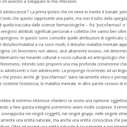
 mi avvicino a sviluppare le mie riflessioni.
 adolescenza”? La prima ipotesi che mi viene in mente è banale: per
 Credo che questo rappresenti una parte, ma non il tutto della spiegaz
i quella tracciata dalle scienze farmacologiche – fra “psicofarmaci” e
gono attribuiti significati personali e collettivi che vanno ben oltre
ropongono. In questo sono coinvolte quelle attribuzioni di significat
 disturbo/malattia a cui sono rivolti, il disturbo-malattia mentale a
igma. Un fenomeno non alieno, anzi altamente incisivo, nel determinar
dentrarmi nei meandri culturali e socio-culturali ed antropologici che 
esto fenomeno, intendo solo proporre una mia profonda convinzione ch
o essi adolescenti o non adolescenti. La propongo ricorrendo ad un ling
 che presto anche gli “psicofarmaci” siano laicamente intesi e percepiti
 sostiene l’esistenza, la malattia mentale. In altre parole cessino di 
ebbe di estremo interesse chiederci se esiste una opinione oggettiva 
dando a fare questa indagine potremmo avere molte sorprese. Il term
vrapposta nei singoli soggetti, nei singoli gruppi, nelle singole etnie
icamente una entità naturale, ma anche una entità conoscitiva che par
 culture. Oltre ad essere una entità naturale è sicuramente e pesantem