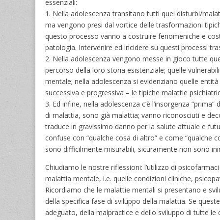
essenziali:
1. Nella adolescenza transitano tutti quei disturbi/mala
ma vengono presi dal vortice delle trasformazioni tipic
questo processo vanno a costruire fenomeniche e costru
patologia. Intervenire ed incidere su questi processi tr
2. Nella adolescenza vengono messe in gioco tutte quelle 
percorso della loro storia esistenziale; quelle vulnerabili
mentale; nella adolescenza si evidenziano quelle entit
successiva e progressiva – le tipiche malattie psichiatric
3. Ed infine, nella adolescenza c’è l’insorgenza “prima” d
di malattia, sono già malattia; vanno riconosciuti e dec
traduce in gravissimo danno per la salute attuale e f
confuse con “qualche cosa di altro” e come “qualche co
sono difficilmente misurabili, sicuramente non sono inin
Chiudiamo le nostre riflessioni: l’utilizzo di psicofarm
malattia mentale, i.e. quelle condizioni cliniche, psicop
Ricordiamo che le malattie mentali si presentano e svil
della specifica fase di sviluppo della malattia. Se queste
adeguato, della malpractice e dello sviluppo di tutte 