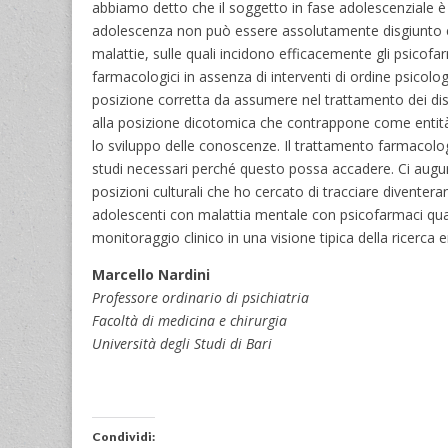
abbiamo detto che il soggetto in fase adolescenziale 
adolescenza non può essere assolutamente disgiunto e 
malattie, sulle quali incidono efficacemente gli psicofa
farmacologici in assenza di interventi di ordine psicolo
posizione corretta da assumere nel trattamento dei dis
alla posizione dicotomica che contrappone come entità 
lo sviluppo delle conoscenze. Il trattamento farmacol
studi necessari perché questo possa accadere. Ci augu
posizioni culturali che ho cercato di tracciare divente
adolescenti con malattia mentale con psicofarmaci qu
monitoraggio clinico in una visione tipica della ricerca e
Marcello Nardini
Professore ordinario di psichiatria
Facoltà di medicina e chirurgia
Università degli Studi di Bari
Condividi: