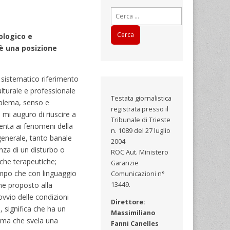
Ricerca
per:
ologico e
 è una posizione
 sistematico riferimento
lturale e professionale
Testata giornalistica
oblema, senso e
registrata presso il
 mi auguro di riuscire a
Tribunale di Trieste
tenta ai fenomeni della
n. 1089 del 27 luglio
generale, tanto banale
2004
nza di un disturbo o
ROC Aut. Ministero
iche terapeutiche;
Garanzie
ampo che con linguaggio
Comunicazioni n°
ne proposto alla
13449.
ovvio delle condizioni
Direttore:
 significa che ha un
Massimiliano
tema che svela una
Fanni Canelles