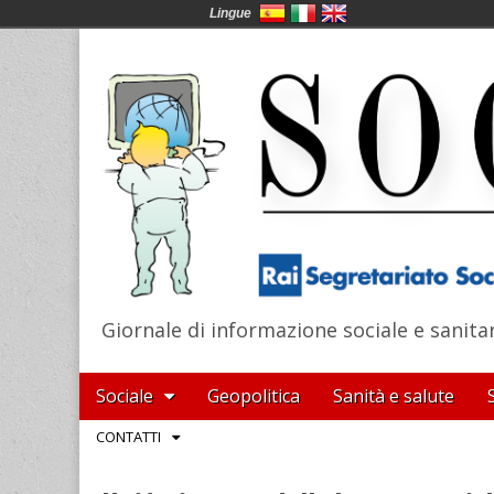
Lingue
Giornale di informazione sociale e sanita
SocialNews
Main
Skip
Sociale
Geopolitica
Sanità e salute
menu
to
Sub
CONTATTI
content
menu