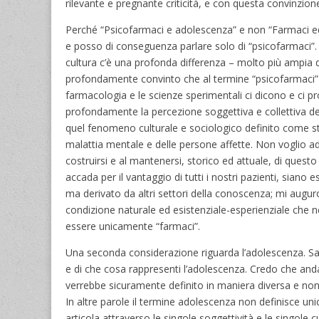
rilevante e pregnante criticità, e con questa convinzione
Perché “Psicofarmaci e adolescenza” e non “Farmaci ed
e posso di conseguenza parlare solo di “psicofarmaci”.
cultura c’è una profonda differenza – molto più ampia d
profondamente convinto che al termine “psicofarmaci” ven
farmacologia e le scienze sperimentali ci dicono e ci p
profondamente la percezione soggettiva e collettiva del
quel fenomeno culturale e sociologico definito come st
malattia mentale e delle persone affette. Non voglio ad
costruirsi e al mantenersi, storico ed attuale, di qu
accada per il vantaggio di tutti i nostri pazienti, sian
ma derivato da altri settori della conoscenza; mi auguro
condizione naturale ed esistenziale-esperienziale che ne
essere unicamente “farmaci”.
Una seconda considerazione riguarda l’adolescenza. Sar
e di che cosa rappresenti l’adolescenza. Credo che an
verrebbe sicuramente definito in maniera diversa e non so
In altre parole il termine adolescenza non definisce un
articola attraverso le singole soggettività e le singole