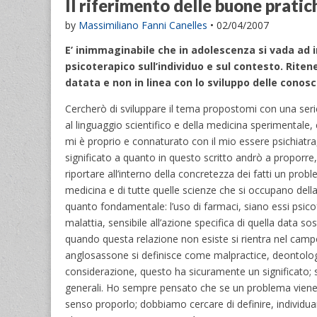
Il riferimento delle buone prati
by
Massimiliano Fanni Canelles
•
02/04/2007
E’ inimmaginabile che in adolescenza si vada ad i
psicoterapico sull’individuo e sul contesto. Rite
datata e non in linea con lo sviluppo delle conos
Cercherò di sviluppare il tema propostomi con una serie
al linguaggio scientifico e della medicina sperimentale
mi è proprio e connaturato con il mio essere psichiatr
significato a quanto in questo scritto andrò a proporre,
riportare all’interno della concretezza dei fatti un pr
medicina e di tutte quelle scienze che si occupano dell
quanto fondamentale: l’uso di farmaci, siano essi psi
malattia, sensibile all’azione specifica di quella data
quando questa relazione non esiste si rientra nel camp
anglosassone si definisce come malpractice, deontolog
considerazione, questo ha sicuramente un significato; sa
generali. Ho sempre pensato che se un problema viene 
senso proporlo; dobbiamo cercare di definire, individu