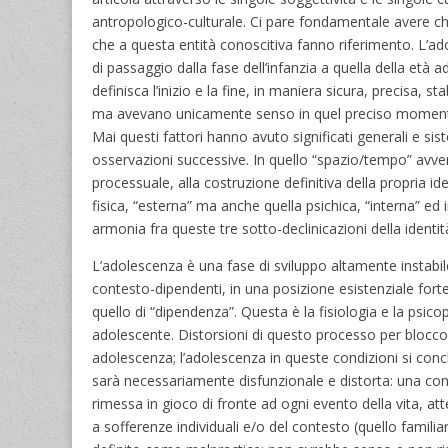
antropologico-culturale. Ci pare fondamentale avere 
che a questa entità conoscitiva fanno riferimento. L’adol
di passaggio dalla fase dell’infanzia a quella della età
definisca l’inizio e la fine, in maniera sicura, precisa, st
ma avevano unicamente senso in quel preciso momento st
Mai questi fattori hanno avuto significati generali e s
osservazioni successive. In quello “spazio/tempo” avve
processuale, alla costruzione definitiva della propria ide
fisica, “esterna” ma anche quella psichica, “interna” ed in
armonia fra queste tre sotto-declinicazioni della identi
L’adolescenza è una fase di sviluppo altamente instabile;
contesto-dipendenti, in una posizione esistenziale for
quello di “dipendenza”. Questa è la fisiologia e la psi
adolescente. Distorsioni di questo processo per blocco,
adolescenza; l’adolescenza in queste condizioni si conc
sarà necessariamente disfunzionale e distorta: una condi
rimessa in gioco di fronte ad ogni evento della vita, a
a sofferenze individuali e/o del contesto (quello famili