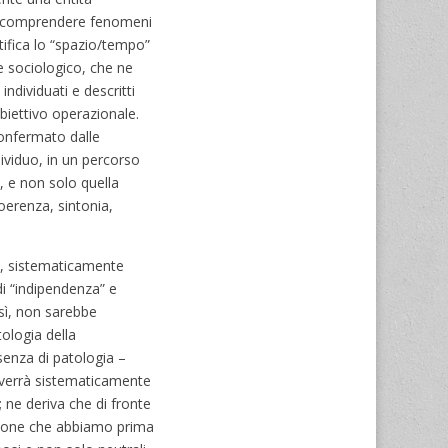
 a comprendere fenomeni
ntifica lo “spazio/tempo”
he sociologico, che ne
 individuati e descritti
biettivo operazionale.
confermato dalle
ividuo, in un percorso
e, e non solo quella
coerenza, sintonia,
li, sistematicamente
di “indipendenza” e
osì, non sarebbe
ologia della
senza di patologia –
e verrà sistematicamente
 ne deriva che di fronte
dizione che abbiamo prima