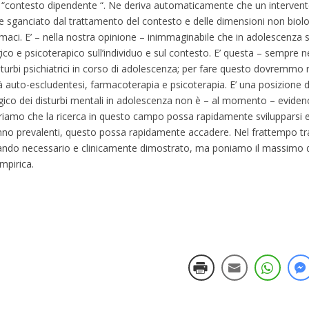
è “contesto dipendente “. Ne deriva automaticamente che un intervent
sganciato dal trattamento del contesto e delle dimensioni non biolog
rmaci. E’ – nella nostra opinione – inimmaginabile che in adolescenza s
gico e psicoterapico sull’individuo e sul contesto. E’ questa – sempre n
turbi psichiatrici in corso di adolescenza; per fare questo dovremmo 
auto-escludentesi, farmacoterapia e psicoterapia. E’ una posizione d
ogico dei disturbi mentali in adolescenza non è – al momento – evide
riamo che la ricerca in questo campo possa rapidamente svilupparsi 
ranno prevalenti, questo possa rapidamente accadere. Nel frattempo tr
ando necessario e clinicamente dimostrato, ma poniamo il massimo d
mpirica.