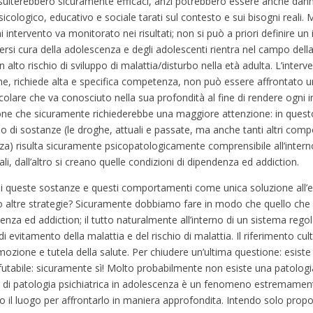
sulterebbero sicuramente efficaci, anzi potrebbero essere anche dann
sicologico, educativo e sociale tarati sul contesto e sui bisogni reali. M
 intervento va monitorato nei risultati; non si può a priori definire un
ersi cura della adolescenza e degli adolescenti rientra nel campo del
n alto rischio di sviluppo di malattia/disturbo nella età adulta. L’interv
ione, richiede alta e specifica competenza, non può essere affrontato
colare che va conosciuto nella sua profondità al fine di rendere ogni i
ione che sicuramente richiederebbe una maggiore attenzione: in quest
uso di sostanze (le droghe, attuali e passate, ma anche tanti altri com
a) risulta sicuramente psicopatologicamente comprensibile all’intern
i, dall’altro si creano quelle condizioni di dipendenza ed addiction.
di queste sostanze e questi comportamenti come unica soluzione all’ev
o altre strategie? Sicuramente dobbiamo fare in modo che quello che
nza ed addiction; il tutto naturalmente all’interno di un sistema rego
evitamento della malattia e del rischio di malattia. Il riferimento cul
ozione e tutela della salute. Per chiudere un’ultima questione: esiste 
tabile: sicuramente sì! Molto probabilmente non esiste una patologia 
za di patologia psichiatrica in adolescenza è un fenomeno estremame
 il luogo per affrontarlo in maniera approfondita. Intendo solo propor