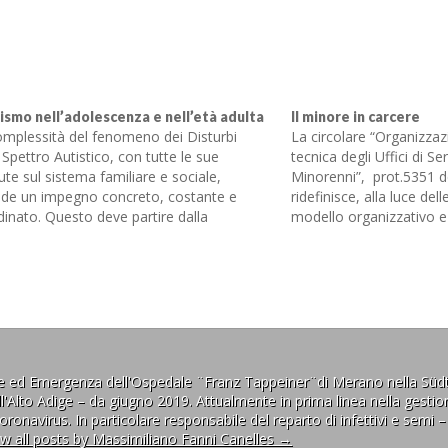
tismo nell’adolescenza e nell’età adulta
Il minore in carcere
omplessità del fenomeno dei Disturbi
La circolare “Organizza
 Spettro Autistico, con tutte le sue
tecnica degli Uffici di Se
ute sul sistema familiare e sociale,
Minorenni”, prot.5351 d
iede un impegno concreto, costante e
ridefinisce, alla luce del
inato. Questo deve partire dalla
modello organizzativo e le
ammazione sanitaria ed arrivare fino alla
degli Uffici di Servizio S
ca ed alla clinica in senso stretto Aldo
Si valorizzano, inoltre, gl
letto, Donatella Palma I Disturbi dello
riferimento, tra cui: la…
tro Autistico sono un…
ne ed Emergenza dell'Ospedale ¨Franz Tappeiner¨di Merano nella Südt
l'Alto Adige – da giugno 2019. Attualmente in prima linea nella gestion
ronavirus. In particolare responsabile del reparto di infettivi e semi –
ew all posts by Massimiliano Fanni Canelles
→