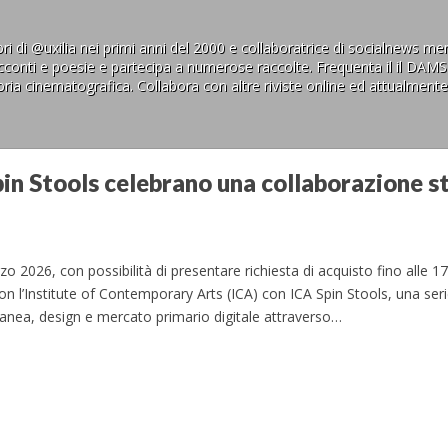
ri di @uxilia nei primi anni del 2000 e collaboratrice di socialnews men
acconti e poesie e partecipa a numerose raccolte. Frequenta il il DAM
ria cinematografica. Collabora con altre riviste online ed attualmente è
pin Stools celebrano una collaborazione st
o 2026, con possibilità di presentare richiesta di acquisto fino alle 
n l’Institute of Contemporary Arts (ICA) con ICA Spin Stools, una serie
anea, design e mercato primario digitale attraverso…