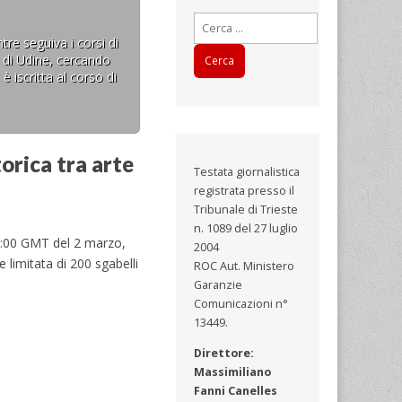
Ricerca
per:
tre seguiva i corsi di
S di Udine, cercando
 iscritta al corso di
orica tra arte
Testata giornalistica
registrata presso il
Tribunale di Trieste
n. 1089 del 27 luglio
17:00 GMT del 2 marzo,
2004
 limitata di 200 sgabelli
ROC Aut. Ministero
Garanzie
Comunicazioni n°
13449.
Direttore:
Massimiliano
Fanni Canelles