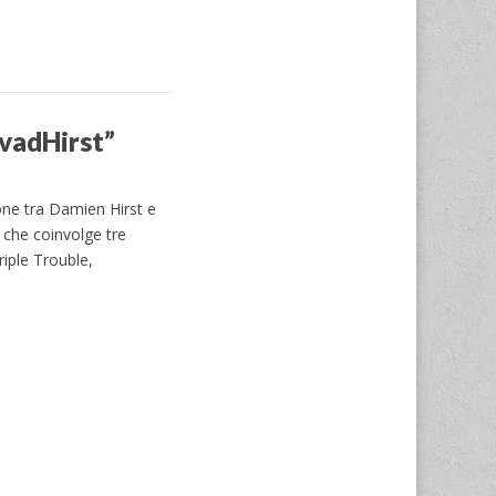
nvadHirst”
one tra Damien Hirst e
 che coinvolge tre
riple Trouble,