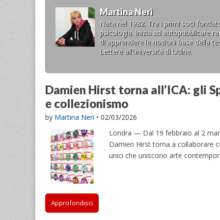
Martina Neri
Nata nel 1982. Tra i primi soci fondato
psicologia. Inizia ad autopubblicare r
di apprendere le nozioni base della teo
Lettere all’università di Udine.
Damien Hirst torna all’ICA: gli S
e collezionismo
by
Martina Neri
•
02/03/2026
Londra — Dal 19 febbraio al 2 marz
Damien Hirst torna a collaborare co
unici che uniscono arte contempor
Approfondisci