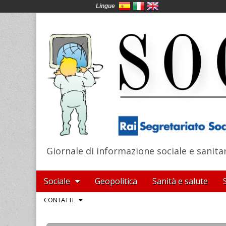
Lingue
Giornale di informazione sociale e sanita
SocialNews
Main
Skip
Sociale
Geopolitica
Sanità e salute
menu
to
Sub
CONTATTI
content
menu