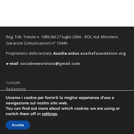
r
r
s
e
r
o
a
a
t
s
a
v
)
)
r
t
)
a
a
r
f
)
a
i
)
n
e
s
t
r
Reg. Trib. Trieste n. 1089 del 27 luglio 2004 – ROC Aut. Ministero
a
Garanzie Comunicazioni n° 13449.
)
Proprietario della testata:
A
uxilia onlus
auxiliafoundation.org
e-mail:
socialnewsrivista@gmail.com
Contatti
Redazione
Editore (Auxilia ODV)
Usiamo i cookie per fornirti la miglior esperienza d'uso e
navigazione sul nostro sito web.
Privacy
You can find out more about which cookies we are using or
switch them off in
settings
.
Accetta
Copyright © 2026
SocialNews
. All Rights Reserved.
The Magazine Premium Theme by
bavotasan.com
.