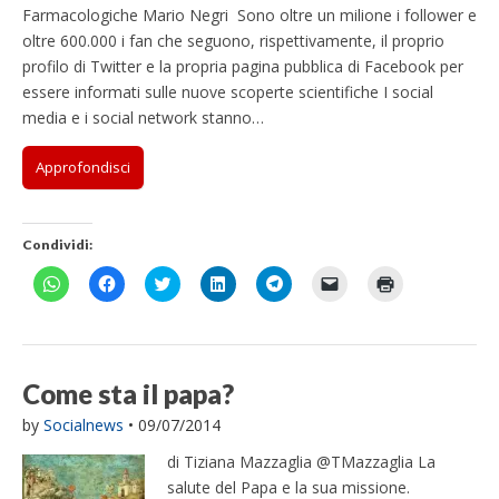
Farmacologiche Mario Negri Sono oltre un milione i follower e
oltre 600.000 i fan che seguono, rispettivamente, il proprio
profilo di Twitter e la propria pagina pubblica di Facebook per
essere informati sulle nuove scoperte scientifiche I social
media e i social network stanno…
Approfondisci
Condividi:
F
F
F
F
F
F
F
a
a
a
a
a
a
a
i
i
i
i
i
i
i
c
c
c
c
c
c
c
l
l
l
l
l
l
l
i
i
i
i
i
i
i
c
c
c
c
c
c
c
p
p
q
q
p
p
q
Come sta il papa?
e
e
u
u
e
e
u
r
r
i
i
r
r
i
by
Socialnews
•
09/07/2014
c
c
p
p
c
i
p
o
o
e
e
o
n
e
n
n
r
r
n
v
r
di Tiziana Mazzaglia @TMazzaglia La
d
d
c
c
d
i
s
i
i
o
o
i
a
t
salute del Papa e la sua missione.
v
v
n
n
v
r
a