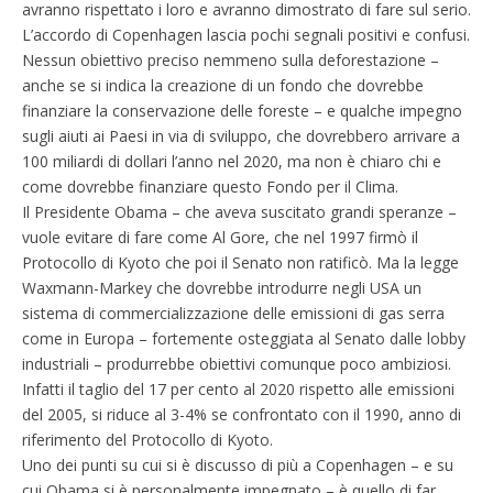
avranno rispettato i loro e avranno dimostrato di fare sul serio.
L’accordo di Copenhagen lascia pochi segnali positivi e confusi.
Nessun obiettivo preciso nemmeno sulla deforestazione –
anche se si indica la creazione di un fondo che dovrebbe
finanziare la conservazione delle foreste – e qualche impegno
sugli aiuti ai Paesi in via di sviluppo, che dovrebbero arrivare a
100 miliardi di dollari l’anno nel 2020, ma non è chiaro chi e
come dovrebbe finanziare questo Fondo per il Clima.
Il Presidente Obama – che aveva suscitato grandi speranze –
vuole evitare di fare come Al Gore, che nel 1997 firmò il
Protocollo di Kyoto che poi il Senato non ratificò. Ma la legge
Waxmann-Markey che dovrebbe introdurre negli USA un
sistema di commercializzazione delle emissioni di gas serra
come in Europa – fortemente osteggiata al Senato dalle lobby
industriali – produrrebbe obiettivi comunque poco ambiziosi.
Infatti il taglio del 17 per cento al 2020 rispetto alle emissioni
del 2005, si riduce al 3-4% se confrontato con il 1990, anno di
riferimento del Protocollo di Kyoto.
Uno dei punti su cui si è discusso di più a Copenhagen – e su
cui Obama si è personalmente impegnato – è quello di far