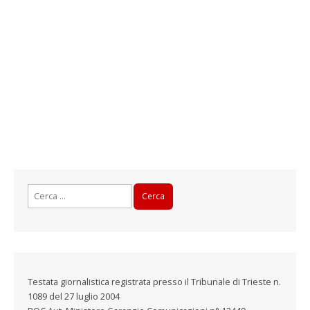
e
s
t
r
a
)
Ricerca
per:
Testata giornalistica registrata presso il Tribunale di Trieste n.
1089 del 27 luglio 2004