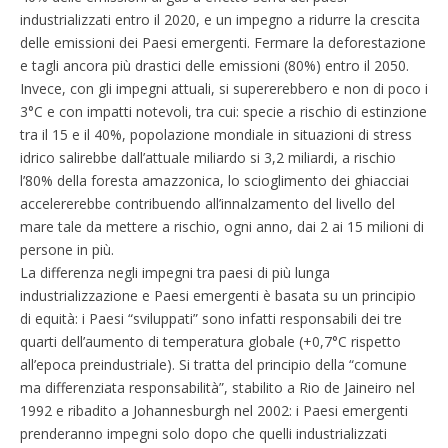
industrializzati entro il 2020, e un impegno a ridurre la crescita
delle emissioni dei Paesi emergenti. Fermare la deforestazione
e tagli ancora più drastici delle emissioni (80%) entro il 2050.
Invece, con gli impegni attuali, si supererebbero e non di poco i
3°C e con impatti notevoli, tra cui: specie a rischio di estinzione
tra il 15 e il 40%, popolazione mondiale in situazioni di stress
idrico salirebbe dall’attuale miliardo si 3,2 miliardi, a rischio
l’80% della foresta amazzonica, lo scioglimento dei ghiacciai
accelererebbe contribuendo all’innalzamento del livello del
mare tale da mettere a rischio, ogni anno, dai 2 ai 15 milioni di
persone in più.
La differenza negli impegni tra paesi di più lunga
industrializzazione e Paesi emergenti è basata su un principio
di equità: i Paesi “sviluppati” sono infatti responsabili dei tre
quarti dell’aumento di temperatura globale (+0,7°C rispetto
all’epoca preindustriale). Si tratta del principio della “comune
ma differenziata responsabilità”, stabilito a Rio de Jaineiro nel
1992 e ribadito a Johannesburgh nel 2002: i Paesi emergenti
prenderanno impegni solo dopo che quelli industrializzati