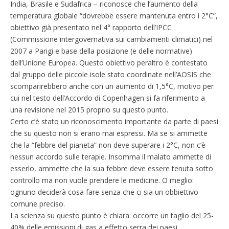
India, Brasile e Sudafrica – riconosce che l’aumento della
temperatura globale “dovrebbe essere mantenuta entro i 2°C”,
obiettivo già presentato nel 4° rapporto dell’IPCC
(Commissione intergovernativa sui cambiamenti climatici) nel
2007 a Parigi e base della posizione (e delle normative)
dell’Unione Europea. Questo obiettivo peraltro è contestato
dal gruppo delle piccole isole stato coordinate nell’AOSIS che
scomparirebbero anche con un aumento di 1,5°C, motivo per
cui nel testo dell’Accordo di Copenhagen si fa riferimento a
una revisione nel 2015 proprio su questo punto.
Certo c’è stato un riconoscimento importante da parte di paesi
che su questo non si erano mai espressi. Ma se si ammette
che la “febbre del pianeta” non deve superare i 2°C, non c’è
nessun accordo sulle terapie. Insomma il malato ammette di
esserlo, ammette che la sua febbre deve essere tenuta sotto
controllo ma non vuole prendere le medicine. O meglio:
ognuno deciderà cosa fare senza che ci sia un obbiettivo
comune preciso.
La scienza su questo punto è chiara: occorre un taglio del 25-
40% delle emissioni di gas a effetto serra dei paesi