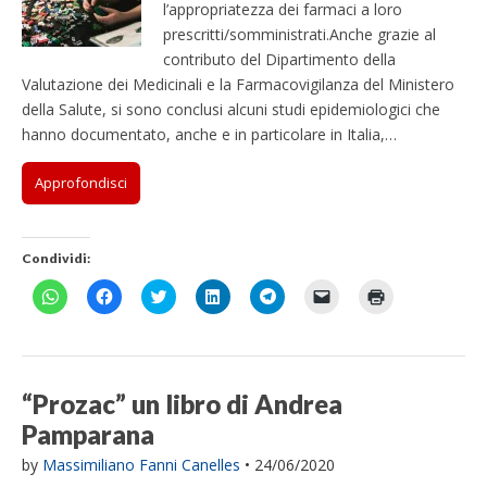
l’appropriatezza dei farmaci a loro
prescritti/somministrati.Anche grazie al
contributo del Dipartimento della
Valutazione dei Medicinali e la Farmacovigilanza del Ministero
della Salute, si sono conclusi alcuni studi epidemiologici che
hanno documentato, anche e in particolare in Italia,…
Approfondisci
Condividi:
F
F
F
F
F
F
F
a
a
a
a
a
a
a
i
i
i
i
i
i
i
c
c
c
c
c
c
c
l
l
l
l
l
l
l
i
i
i
i
i
i
i
c
c
c
c
c
c
c
p
p
q
q
p
p
q
“Prozac” un libro di Andrea
e
e
u
u
e
e
u
r
r
i
i
r
r
i
Pamparana
c
c
p
p
c
i
p
o
o
e
e
o
n
e
n
n
r
r
n
v
r
by
Massimiliano Fanni Canelles
•
24/06/2020
d
d
c
c
d
i
s