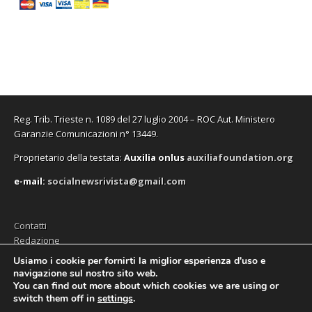
e
e
i
f
e
a
s
s
n
i
s
n
t
t
e
n
t
u
r
r
s
e
r
o
a
a
t
s
a
v
)
)
r
t
)
a
a
r
f
)
a
i
)
n
e
s
t
r
Reg. Trib. Trieste n. 1089 del 27 luglio 2004 – ROC Aut. Ministero
a
Garanzie Comunicazioni n° 13449.
)
Proprietario della testata:
A
uxilia onlus
auxiliafoundation.org
e-mail:
socialnewsrivista@gmail.com
Contatti
Redazione
Editore (Auxilia ODV)
Usiamo i cookie per fornirti la miglior esperienza d'uso e
navigazione sul nostro sito web.
Privacy
You can find out more about which cookies we are using or
switch them off in
settings
.