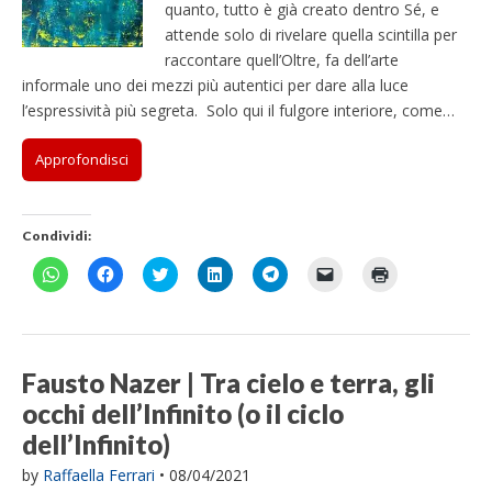
quanto, tutto è già creato dentro Sé, e
attende solo di rivelare quella scintilla per
raccontare quell’Oltre, fa dell’arte
informale uno dei mezzi più autentici per dare alla luce
l’espressività più segreta. Solo qui il fulgore interiore, come…
Approfondisci
Condividi:
F
F
F
F
F
F
F
a
a
a
a
a
a
a
i
i
i
i
i
i
i
c
c
c
c
c
c
c
l
l
l
l
l
l
l
i
i
i
i
i
i
i
c
c
c
c
c
c
c
p
p
q
q
p
p
q
Fausto Nazer | Tra cielo e terra, gli
e
e
u
u
e
e
u
r
r
i
i
r
r
i
occhi dell’Infinito (o il ciclo
c
c
p
p
c
i
p
o
o
e
e
o
n
e
dell’Infinito)
n
n
r
r
n
v
r
d
d
c
c
d
i
s
i
i
o
o
i
a
t
by
Raffaella Ferrari
•
08/04/2021
v
v
n
n
v
r
a