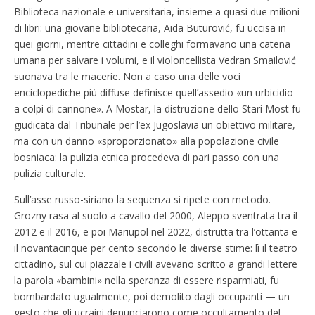
Biblioteca nazionale e universitaria, insieme a quasi due milioni
di libri: una giovane bibliotecaria, Aida Buturović, fu uccisa in
quei giorni, mentre cittadini e colleghi formavano una catena
umana per salvare i volumi, e il violoncellista Vedran Smailović
suonava tra le macerie. Non a caso una delle voci
enciclopediche più diffuse definisce quell’assedio «un urbicidio
a colpi di cannone». A Mostar, la distruzione dello Stari Most fu
giudicata dal Tribunale per l’ex Jugoslavia un obiettivo militare,
ma con un danno «sproporzionato» alla popolazione civile
bosniaca: la pulizia etnica procedeva di pari passo con una
pulizia culturale.
Sull’asse russo-siriano la sequenza si ripete con metodo.
Grozny rasa al suolo a cavallo del 2000, Aleppo sventrata tra il
2012 e il 2016, e poi Mariupol nel 2022, distrutta tra l’ottanta e
il novantacinque per cento secondo le diverse stime: lì il teatro
cittadino, sul cui piazzale i civili avevano scritto a grandi lettere
la parola «bambini» nella speranza di essere risparmiati, fu
bombardato ugualmente, poi demolito dagli occupanti — un
gesto che gli ucraini denunciarono come occultamento del