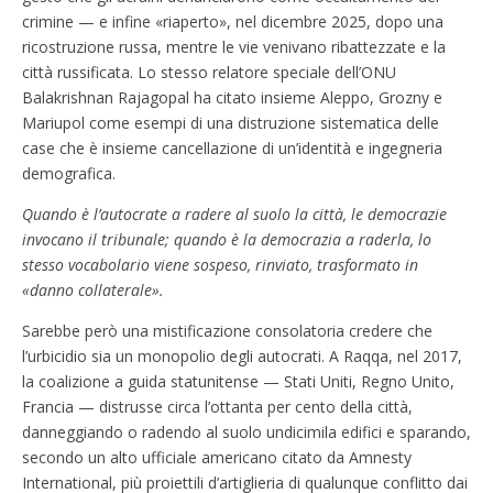
crimine — e infine «riaperto», nel dicembre 2025, dopo una
ricostruzione russa, mentre le vie venivano ribattezzate e la
città russificata. Lo stesso relatore speciale dell’ONU
Balakrishnan Rajagopal ha citato insieme Aleppo, Grozny e
Mariupol come esempi di una distruzione sistematica delle
case che è insieme cancellazione di un’identità e ingegneria
demografica.
Quando è l’autocrate a radere al suolo la città, le democrazie
invocano il tribunale; quando è la democrazia a raderla, lo
stesso vocabolario viene sospeso, rinviato, trasformato in
«danno collaterale».
Sarebbe però una mistificazione consolatoria credere che
l’urbicidio sia un monopolio degli autocrati. A Raqqa, nel 2017,
la coalizione a guida statunitense — Stati Uniti, Regno Unito,
Francia — distrusse circa l’ottanta per cento della città,
danneggiando o radendo al suolo undicimila edifici e sparando,
secondo un alto ufficiale americano citato da Amnesty
International, più proiettili d’artiglieria di qualunque conflitto dai