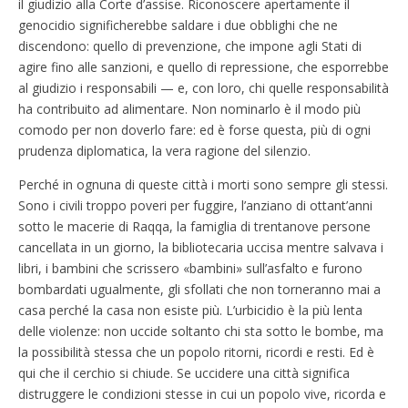
il giudizio alla Corte d’assise. Riconoscere apertamente il
genocidio significherebbe saldare i due obblighi che ne
discendono: quello di prevenzione, che impone agli Stati di
agire fino alle sanzioni, e quello di repressione, che esporrebbe
al giudizio i responsabili — e, con loro, chi quelle responsabilità
ha contribuito ad alimentare. Non nominarlo è il modo più
comodo per non doverlo fare: ed è forse questa, più di ogni
prudenza diplomatica, la vera ragione del silenzio.
Perché in ognuna di queste città i morti sono sempre gli stessi.
Sono i civili troppo poveri per fuggire, l’anziano di ottant’anni
sotto le macerie di Raqqa, la famiglia di trentanove persone
cancellata in un giorno, la bibliotecaria uccisa mentre salvava i
libri, i bambini che scrissero «bambini» sull’asfalto e furono
bombardati ugualmente, gli sfollati che non torneranno mai a
casa perché la casa non esiste più. L’urbicidio è la più lenta
delle violenze: non uccide soltanto chi sta sotto le bombe, ma
la possibilità stessa che un popolo ritorni, ricordi e resti. Ed è
qui che il cerchio si chiude. Se uccidere una città significa
distruggere le condizioni stesse in cui un popolo vive, ricorda e