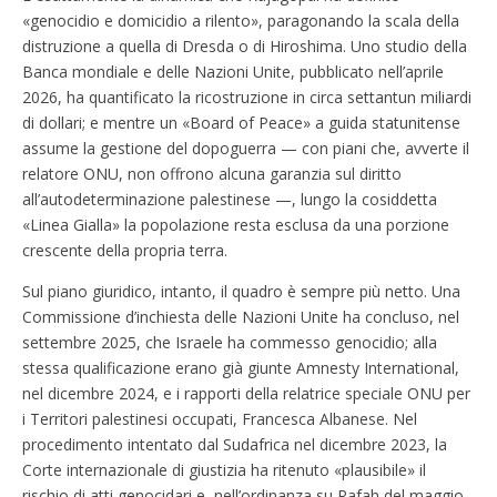
«genocidio e domicidio a rilento», paragonando la scala della
distruzione a quella di Dresda o di Hiroshima. Uno studio della
Banca mondiale e delle Nazioni Unite, pubblicato nell’aprile
2026, ha quantificato la ricostruzione in circa settantun miliardi
di dollari; e mentre un «Board of Peace» a guida statunitense
assume la gestione del dopoguerra — con piani che, avverte il
relatore ONU, non offrono alcuna garanzia sul diritto
all’autodeterminazione palestinese —, lungo la cosiddetta
«Linea Gialla» la popolazione resta esclusa da una porzione
crescente della propria terra.
Sul piano giuridico, intanto, il quadro è sempre più netto. Una
Commissione d’inchiesta delle Nazioni Unite ha concluso, nel
settembre 2025, che Israele ha commesso genocidio; alla
stessa qualificazione erano già giunte Amnesty International,
nel dicembre 2024, e i rapporti della relatrice speciale ONU per
i Territori palestinesi occupati, Francesca Albanese. Nel
procedimento intentato dal Sudafrica nel dicembre 2023, la
Corte internazionale di giustizia ha ritenuto «plausibile» il
rischio di atti genocidari e, nell’ordinanza su Rafah del maggio