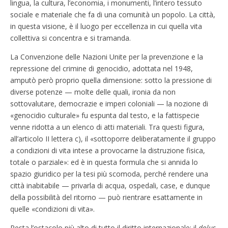
lingua, la cultura, l’economia, i monumenti, l’intero tessuto
sociale e materiale che fa di una comunità un popolo. La città,
in questa visione, è il luogo per eccellenza in cui quella vita
collettiva si concentra e si tramanda.
La Convenzione delle Nazioni Unite per la prevenzione e la
repressione del crimine di genocidio, adottata nel 1948,
amputò però proprio quella dimensione: sotto la pressione di
diverse potenze — molte delle quali, ironia da non
sottovalutare, democrazie e imperi coloniali — la nozione di
«genocidio culturale» fu espunta dal testo, e la fattispecie
venne ridotta a un elenco di atti materiali. Tra questi figura,
all’articolo II lettera c), il «sottoporre deliberatamente il gruppo
a condizioni di vita intese a provocarne la distruzione fisica,
totale o parziale»: ed è in questa formula che si annida lo
spazio giuridico per la tesi più scomoda, perché rendere una
città inabitabile — privarla di acqua, ospedali, case, e dunque
della possibilità del ritorno — può rientrare esattamente in
quelle «condizioni di vita».
Resta l’ostacolo più alto di tutto il diritto internazionale: il
dolus