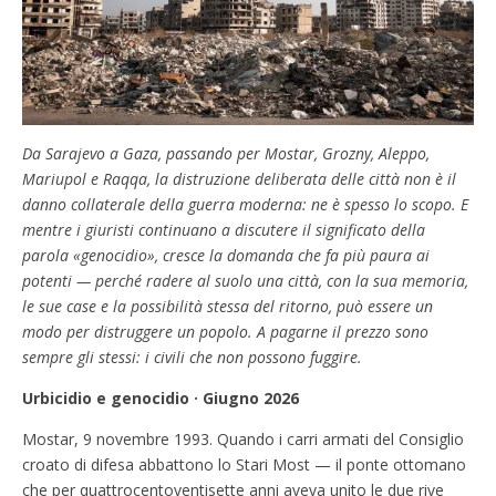
Da Sarajevo a Gaza, passando per Mostar, Grozny, Aleppo,
Mariupol e Raqqa, la distruzione deliberata delle città non è il
danno collaterale della guerra moderna: ne è spesso lo scopo. E
mentre i giuristi continuano a discutere il significato della
parola «genocidio», cresce la domanda che fa più paura ai
potenti — perché radere al suolo una città, con la sua memoria,
le sue case e la possibilità stessa del ritorno, può essere un
modo per distruggere un popolo. A pagarne il prezzo sono
sempre gli stessi: i civili che non possono fuggire.
Urbicidio e genocidio · Giugno 2026
Mostar, 9 novembre 1993. Quando i carri armati del Consiglio
croato di difesa abbattono lo Stari Most — il ponte ottomano
che per quattrocentoventisette anni aveva unito le due rive