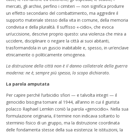
mercati, gli archivi, perfino i cimiteri — non significa produrre
un effetto secondario del combattimento, ma aggredire il
supporto materiale stesso della vita in comune, della memoria
condivisa e della pluralità. Il suffisso «-cidio», che evoca
un’uccisione, descrive proprio questo: una violenza che mira a
uccidere, disciplinare o negare la città ai suoi abitanti,
trasformandola in un guscio inabitabile e, spesso, in un’enclave
etnicamente o politicamente omogenea.
La distruzione della città non è il danno collaterale della guerra
moderna: ne è, sempre più spesso, lo scopo dichiarato.
La parola amputata
Per capire perché l’urbicidio sfiori — e talvolta integri — il
genocidio bisogna tornare al 1944, all’anno in cui il giurista
polacco Raphael Lemkin coniò la parola «genocidio». Nella sua
formulazione originaria, il termine non indicava soltanto lo
sterminio fisico di un gruppo, ma la distruzione coordinata
delle fondamenta stesse della sua esistenza: le istituzioni, la