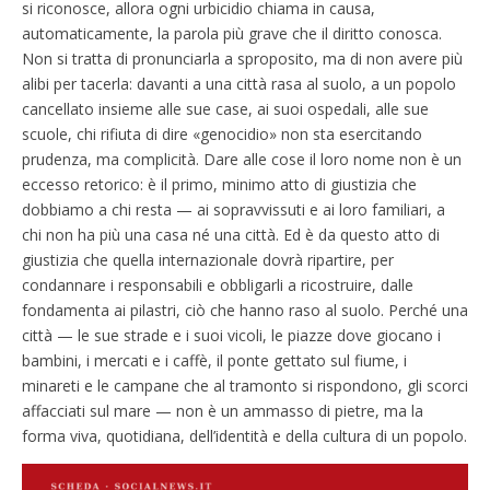
si riconosce, allora ogni urbicidio chiama in causa,
automaticamente, la parola più grave che il diritto conosca.
Non si tratta di pronunciarla a sproposito, ma di non avere più
alibi per tacerla: davanti a una città rasa al suolo, a un popolo
cancellato insieme alle sue case, ai suoi ospedali, alle sue
scuole, chi rifiuta di dire «genocidio» non sta esercitando
prudenza, ma complicità. Dare alle cose il loro nome non è un
eccesso retorico: è il primo, minimo atto di giustizia che
dobbiamo a chi resta — ai sopravvissuti e ai loro familiari, a
chi non ha più una casa né una città. Ed è da questo atto di
giustizia che quella internazionale dovrà ripartire, per
condannare i responsabili e obbligarli a ricostruire, dalle
fondamenta ai pilastri, ciò che hanno raso al suolo. Perché una
città — le sue strade e i suoi vicoli, le piazze dove giocano i
bambini, i mercati e i caffè, il ponte gettato sul fiume, i
minareti e le campane che al tramonto si rispondono, gli scorci
affacciati sul mare — non è un ammasso di pietre, ma la
forma viva, quotidiana, dell’identità e della cultura di un popolo.