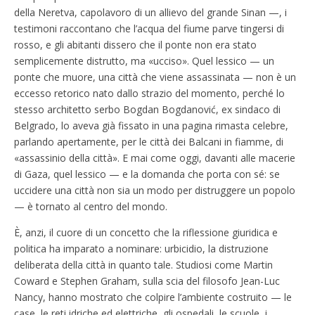
della Neretva, capolavoro di un allievo del grande Sinan —, i
testimoni raccontano che l’acqua del fiume parve tingersi di
rosso, e gli abitanti dissero che il ponte non era stato
semplicemente distrutto, ma «ucciso». Quel lessico — un
ponte che muore, una città che viene assassinata — non è un
eccesso retorico nato dallo strazio del momento, perché lo
stesso architetto serbo Bogdan Bogdanović, ex sindaco di
Belgrado, lo aveva già fissato in una pagina rimasta celebre,
parlando apertamente, per le città dei Balcani in fiamme, di
«assassinio della città». E mai come oggi, davanti alle macerie
di Gaza, quel lessico — e la domanda che porta con sé: se
uccidere una città non sia un modo per distruggere un popolo
— è tornato al centro del mondo.
È, anzi, il cuore di un concetto che la riflessione giuridica e
politica ha imparato a nominare: urbicidio, la distruzione
deliberata della città in quanto tale. Studiosi come Martin
Coward e Stephen Graham, sulla scia del filosofo Jean-Luc
Nancy, hanno mostrato che colpire l’ambiente costruito — le
case, le reti idriche ed elettriche, gli ospedali, le scuole, i