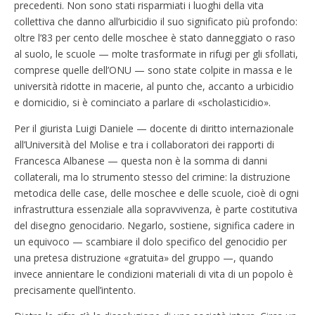
precedenti. Non sono stati risparmiati i luoghi della vita
collettiva che danno all’urbicidio il suo significato più profondo:
oltre l’83 per cento delle moschee è stato danneggiato o raso
al suolo, le scuole — molte trasformate in rifugi per gli sfollati,
comprese quelle dell’ONU — sono state colpite in massa e le
università ridotte in macerie, al punto che, accanto a urbicidio
e domicidio, si è cominciato a parlare di «scholasticidio».
Per il giurista Luigi Daniele — docente di diritto internazionale
all’Università del Molise e tra i collaboratori dei rapporti di
Francesca Albanese — questa non è la somma di danni
collaterali, ma lo strumento stesso del crimine: la distruzione
metodica delle case, delle moschee e delle scuole, cioè di ogni
infrastruttura essenziale alla sopravvivenza, è parte costitutiva
del disegno genocidario. Negarlo, sostiene, significa cadere in
un equivoco — scambiare il dolo specifico del genocidio per
una pretesa distruzione «gratuita» del gruppo —, quando
invece annientare le condizioni materiali di vita di un popolo è
precisamente quell’intento.