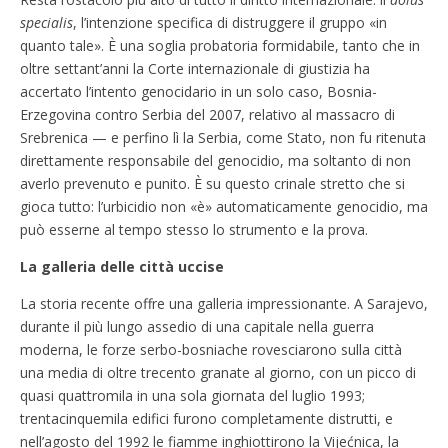
specialis
, l’intenzione specifica di distruggere il gruppo «in
quanto tale». È una soglia probatoria formidabile, tanto che in
oltre settant’anni la Corte internazionale di giustizia ha
accertato l’intento genocidario in un solo caso, Bosnia-
Erzegovina contro Serbia del 2007, relativo al massacro di
Srebrenica — e perfino lì la Serbia, come Stato, non fu ritenuta
direttamente responsabile del genocidio, ma soltanto di non
averlo prevenuto e punito. È su questo crinale stretto che si
gioca tutto: l’urbicidio non «è» automaticamente genocidio, ma
può esserne al tempo stesso lo strumento e la prova.
La galleria delle città uccise
La storia recente offre una galleria impressionante. A Sarajevo,
durante il più lungo assedio di una capitale nella guerra
moderna, le forze serbo-bosniache rovesciarono sulla città
una media di oltre trecento granate al giorno, con un picco di
quasi quattromila in una sola giornata del luglio 1993;
trentacinquemila edifici furono completamente distrutti, e
nell’agosto del 1992 le fiamme inghiottirono la Vijećnica, la