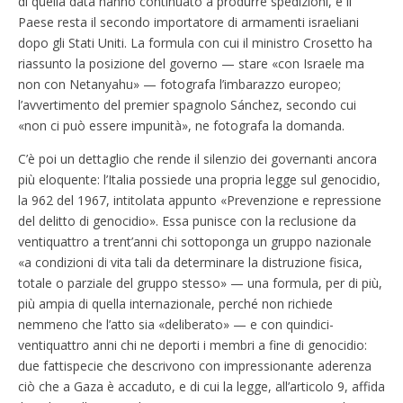
di quella data hanno continuato a produrre spedizioni, e il
Paese resta il secondo importatore di armamenti israeliani
dopo gli Stati Uniti. La formula con cui il ministro Crosetto ha
riassunto la posizione del governo — stare «con Israele ma
non con Netanyahu» — fotografa l’imbarazzo europeo;
l’avvertimento del premier spagnolo Sánchez, secondo cui
«non ci può essere impunità», ne fotografa la domanda.
C’è poi un dettaglio che rende il silenzio dei governanti ancora
più eloquente: l’Italia possiede una propria legge sul genocidio,
la 962 del 1967, intitolata appunto «Prevenzione e repressione
del delitto di genocidio». Essa punisce con la reclusione da
ventiquattro a trent’anni chi sottoponga un gruppo nazionale
«a condizioni di vita tali da determinare la distruzione fisica,
totale o parziale del gruppo stesso» — una formula, per di più,
più ampia di quella internazionale, perché non richiede
nemmeno che l’atto sia «deliberato» — e con quindici-
ventiquattro anni chi ne deporti i membri a fine di genocidio:
due fattispecie che descrivono con impressionante aderenza
ciò che a Gaza è accaduto, e di cui la legge, all’articolo 9, affida