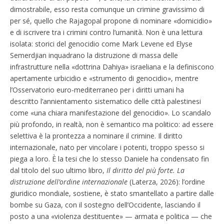
dimostrabile, esso resta comunque un crimine gravissimo di
per sé, quello che Rajagopal propone di nominare «domicidio»
e di iscrivere tra i crimini contro l’umanità. Non è una lettura
isolata: storici del genocidio come Mark Levene ed Elyse
Semerdjian inquadrano la distruzione di massa delle
infrastrutture nella «dottrina Dahiya» israeliana e la definiscono
apertamente urbicidio e «strumento di genocidio», mentre
l’Osservatorio euro-mediterraneo per i diritti umani ha
descritto l’annientamento sistematico delle città palestinesi
come «una chiara manifestazione del genocidio». Lo scandalo
più profondo, in realtà, non è semantico ma politico: ad essere
selettiva è la prontezza a nominare il crimine. Il diritto
internazionale, nato per vincolare i potenti, troppo spesso si
piega a loro. È la tesi che lo stesso Daniele ha condensato fin
dal titolo del suo ultimo libro,
Il diritto del più forte. La
distruzione dell’ordine internazionale
(Laterza, 2026): l’ordine
giuridico mondiale, sostiene, è stato smantellato a partire dalle
bombe su Gaza, con il sostegno dell’Occidente, lasciando il
posto a una «violenza destituente» — armata e politica — che