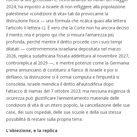
2024, ha imposto a Israele di non infliggere alla popolazione
palestinese «condizioni di vita» tali da provocarne la
distruzione fisica — una formula che ricalca quasi alla lettera
l’articolo II lettera c). È vero che la Corte non ha ancora deciso
il merito; ma è proprio qui che si misura l’amarezza più
profonda, perché mentre il diritto procede con i suoi tempi
dilatati — contromemoria israeliana depositata nel marzo
2026, replica sudafricana fissata addirittura al novembre 2027,
controreplica al 2029 —, e mentre potenze come la Germania
prima annunciano di costituirsi a fianco di Israele e poi si
defilano, la distruzione si è ormai compiuta e l’impunità si
consolida. Israele rivendica il diritto all’autodifesa dopo
l’attacco di Hamas del 7 ottobre 2023; ma nessuna esigenza di
sicurezza può giustificare l’annientamento materiale delle
condizioni di vita di un intero popolo, la cancellazione delle sue
case, dei suoi ospedali, delle sue scuole e della sua stessa
possibilità di restare sulla propria terra.
L’obiezione, e la replica