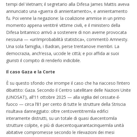
tempi del Vietnam; il segretario alla Difesa James Mattis aveva
annunciato una «guerra di annientamento», e annientamento
fu. Poi venne la negazione: la coalizione ammise in un primo
momento appena ventitré vittime civili, e il ministero della
Difesa britannico arrivò a sostenere di non averne provocata
nessuna — «un’improbabilità statistica», commentò Amnesty.
Una sola famiglia, i Badran, perse trentanove membri. La
democrazia, anch’essa, uccide le città; e poi affida ai suoi
giuristi il compito di renderlo indicibile.
Il caso Gaza e la Corte
È su questo sfondo che irrompe il caso che ha riacceso l’intero
dibattito: Gaza. Secondo il Centro satellitare delle Nazioni Unite
(UNOSAT), all’11 ottobre 2025 — alla vigilia del cessate-il-
fuoco — circa l’81 per cento di tutte le strutture della Striscia
risultava danneggiato: oltre centoventitremila edifici
interamente distrutti, su un totale di quasi duecentomila
strutture colpite, e più di duecentoquarantacinquemila unità
abitative compromesse secondo le rilevazioni dei mesi