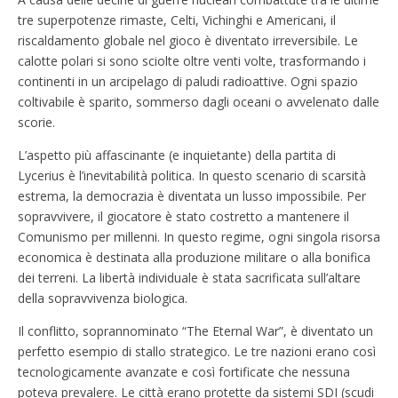
tre superpotenze rimaste, Celti, Vichinghi e Americani, il
riscaldamento globale nel gioco è diventato irreversibile. Le
calotte polari si sono sciolte oltre venti volte, trasformando i
continenti in un arcipelago di paludi radioattive. Ogni spazio
coltivabile è sparito, sommerso dagli oceani o avvelenato dalle
scorie.
L’aspetto più affascinante (e inquietante) della partita di
Lycerius è l’inevitabilità politica. In questo scenario di scarsità
estrema, la democrazia è diventata un lusso impossibile. Per
sopravvivere, il giocatore è stato costretto a mantenere il
Comunismo per millenni. In questo regime, ogni singola risorsa
economica è destinata alla produzione militare o alla bonifica
dei terreni. La libertà individuale è stata sacrificata sull’altare
della sopravvivenza biologica.
Il conflitto, soprannominato “The Eternal War”, è diventato un
perfetto esempio di stallo strategico. Le tre nazioni erano così
tecnologicamente avanzate e così fortificate che nessuna
poteva prevalere. Le città erano protette da sistemi SDI (scudi