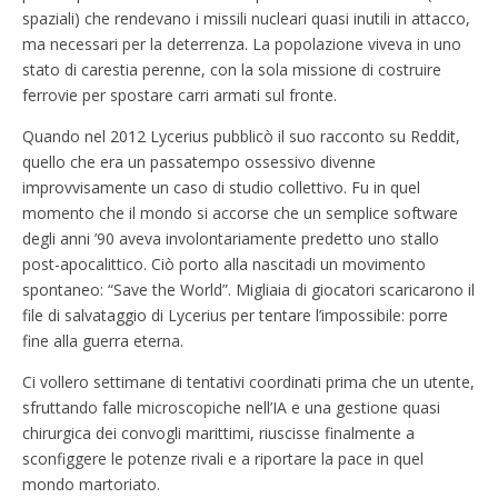
spaziali) che rendevano i missili nucleari quasi inutili in attacco,
ma necessari per la deterrenza. La popolazione viveva in uno
stato di carestia perenne, con la sola missione di costruire
ferrovie per spostare carri armati sul fronte.
Quando nel 2012 Lycerius pubblicò il suo racconto su Reddit,
quello che era un passatempo ossessivo divenne
improvvisamente un caso di studio collettivo. Fu in quel
momento che il mondo si accorse che un semplice software
degli anni ’90 aveva involontariamente predetto uno stallo
post-apocalittico. Ciò porto alla nascitadi un movimento
spontaneo: “Save the World”. Migliaia di giocatori scaricarono il
file di salvataggio di Lycerius per tentare l’impossibile: porre
fine alla guerra eterna.
Ci vollero settimane di tentativi coordinati prima che un utente,
sfruttando falle microscopiche nell’IA e una gestione quasi
chirurgica dei convogli marittimi, riuscisse finalmente a
sconfiggere le potenze rivali e a riportare la pace in quel
mondo martoriato.