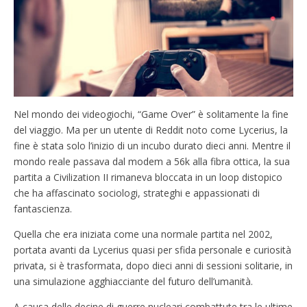
Nel mondo dei videogiochi, “Game Over” è solitamente la fine
del viaggio. Ma per un utente di Reddit noto come Lycerius, la
fine è stata solo l’inizio di un incubo durato dieci anni. Mentre il
mondo reale passava dal modem a 56k alla fibra ottica, la sua
partita a Civilization II rimaneva bloccata in un loop distopico
che ha affascinato sociologi, strateghi e appassionati di
fantascienza.
Quella che era iniziata come una normale partita nel 2002,
portata avanti da Lycerius quasi per sfida personale e curiosità
privata, si è trasformata, dopo dieci anni di sessioni solitarie, in
una simulazione agghiacciante del futuro dell’umanità.
A causa delle decine di guerre nucleari combattute tra le ultime