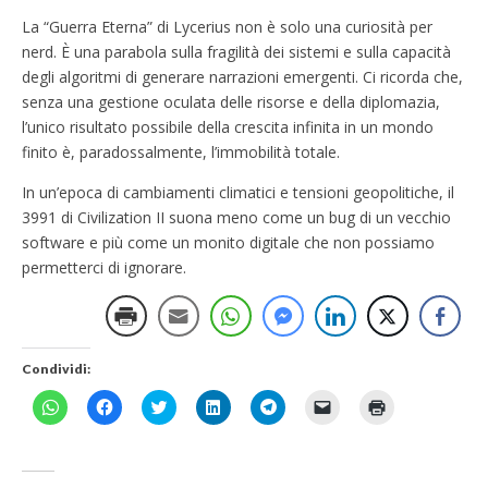
La “Guerra Eterna” di Lycerius non è solo una curiosità per
nerd. È una parabola sulla fragilità dei sistemi e sulla capacità
degli algoritmi di generare narrazioni emergenti. Ci ricorda che,
senza una gestione oculata delle risorse e della diplomazia,
l’unico risultato possibile della crescita infinita in un mondo
finito è, paradossalmente, l’immobilità totale.
In un’epoca di cambiamenti climatici e tensioni geopolitiche, il
3991 di Civilization II suona meno come un bug di un vecchio
software e più come un monito digitale che non possiamo
permetterci di ignorare.
Condividi:
F
F
F
F
F
F
F
a
a
a
a
a
a
a
i
i
i
i
i
i
i
c
c
c
c
c
c
c
l
l
l
l
l
l
l
i
i
i
i
i
i
i