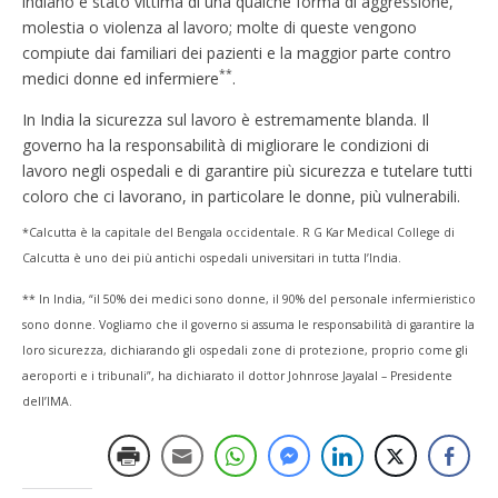
indiano è stato vittima di una qualche forma di aggressione,
molestia o violenza al lavoro; molte di queste vengono
compiute dai familiari dei pazienti e la maggior parte contro
**
medici donne ed infermiere
.
In India la sicurezza sul lavoro è estremamente blanda. Il
governo ha la responsabilità di migliorare le condizioni di
lavoro negli ospedali e di garantire più sicurezza e tutelare tutti
coloro che ci lavorano, in particolare le donne, più vulnerabili.
*Calcutta è la capitale del Bengala occidentale. R G Kar Medical College di
Calcutta è uno dei più antichi ospedali universitari in tutta l’India.
** In India, “il 50% dei medici sono donne, il 90% del personale infermieristico
sono donne. Vogliamo che il governo si assuma le responsabilità di garantire la
loro sicurezza, dichiarando gli ospedali zone di protezione, proprio come gli
aeroporti e i tribunali”, ha dichiarato il dottor Johnrose Jayalal – Presidente
dell’IMA.