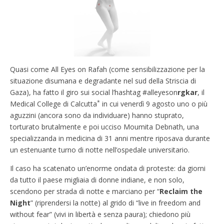
Quasi come All Eyes on Rafah (come sensibilizzazione per la
situazione disumana e degradante nel sud della Striscia di
Gaza), ha fatto il giro sui social l’hashtag #alleyeson
rgkar
, il
*
Medical College di Calcutta
in cui venerdì 9 agosto uno o più
aguzzini (ancora sono da individuare) hanno stuprato,
torturato brutalmente e poi ucciso Moumita Debnath, una
specializzanda in medicina di 31 anni mentre riposava durante
un estenuante turno di notte nell’ospedale universitario.
Il caso ha scatenato un’enorme ondata di proteste: da giorni
da tutto il paese migliaia di donne indiane, e non solo,
scendono per strada di notte e marciano per “
Reclaim the
Night
” (riprendersi la notte) al grido di “live in freedom and
without fear” (vivi in libertà e senza paura); chiedono più