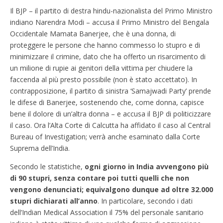
Il BJP – il partito di destra hindu-nazionalista del Primo Ministro
indiano Narendra Modi – accusa il Primo Ministro del Bengala
Occidentale Mamata Banerjee, che è una donna, di
proteggere le persone che hanno commesso lo stupro e di
minimizzare il crimine, dato che ha offerto un risarcimento di
un milione di rupie ai genitori della vittima per chiudere la
faccenda al più presto possibile (non è stato accettato). In
contrapposizione, il partito di sinistra ‘Samajwadi Party’ prende
le difese di Banerjee, sostenendo che, come donna, capisce
bene il dolore di un’altra donna – e accusa il BJP di politicizzare
il caso. Ora l’Alta Corte di Calcutta ha affidato il caso al Central
Bureau of Investigation; verrà anche esaminato dalla Corte
Suprema dell’India.
Secondo le statistiche,
ogni giorno in India avvengono più
di 90 stupri, senza contare poi tutti quelli che non
vengono denunciati; equivalgono dunque ad oltre 32.000
stupri dichiarati all’anno
. In particolare, secondo i dati
dell’Indian Medical Association il 75% del personale sanitario