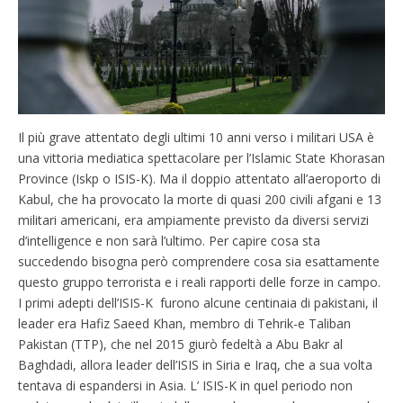
Il più grave attentato degli ultimi 10 anni verso i militari USA è
una vittoria mediatica spettacolare per l’Islamic State Khorasan
Province (Iskp o ISIS-K). Ma il doppio attentato all’aeroporto di
Kabul, che ha provocato la morte di quasi 200 civili afgani e 13
militari americani, era ampiamente previsto da diversi servizi
d’intelligence e non sarà l’ultimo. Per capire cosa sta
succedendo bisogna però comprendere cosa sia esattamente
questo gruppo terrorista e i reali rapporti delle forze in campo.
I primi adepti dell’ISIS-K furono alcune centinaia di pakistani, il
leader era Hafiz Saeed Khan, membro di Tehrik-e Taliban
Pakistan (TTP), che nel 2015 giurò fedeltà a Abu Bakr al
Baghdadi, allora leader dell’ISIS in Siria e Iraq, che a sua volta
tentava di espandersi in Asia. L’ ISIS-K in quel periodo non