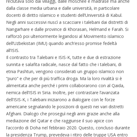
reclutava solo dai villaggi, dalle moschee e madrase ma anche
dalla classe media urbana e dalle università, in particolare
docenti di diritto islamico e studenti dell’Università di Kabul.
Negli anni successivi riuscì a scacciare i talebani dai distretti di
Nangarhare e dalle province di Khorasan, Helmand e Farah. Si
rafforzò poi ulteriormente legandosi al Movimento islamico
dell’Uzbekistan (IMU) quando anch’esso promise fedeltà
all’ISIS.
Il contrasto tra Talebani e ISIS-K, tutte e due di estrazione
sunnita e salafita radicale, nasce dal fatto che i talebani, di
etnia Pashtun, vengono considerati un gruppo islamico non
“puro” e che per di più traffica droga. Ma la loro rivalità si è
alimentata anche perché i primi collaborarono con al Qaida,
nemica dell’ISIS in Siria. Inoltre, per contrastare l’avanzata
dell’ISIS-K, i Talebani iniziarono a dialogare con le forze
americane segnalando le posizioni di questi nei vari distretti
Afghani. Dialogo che proseguì negli anni grazie anche alla
mediazione del Qatar e che raggiunse il suo apice con
l’accordo di Doha nel febbraio 2020. Questo, concluso durante
la presidenza Trump, prevedeva i ritiro delle truppe USA entro