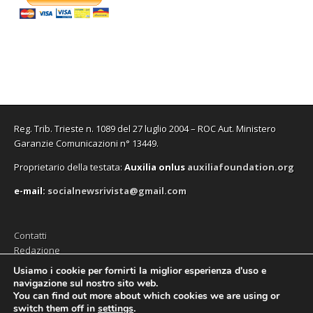
Reg. Trib. Trieste n. 1089 del 27 luglio 2004 – ROC Aut. Ministero
Garanzie Comunicazioni n° 13449.
Proprietario della testata:
A
uxilia onlus
auxiliafoundation.org
e-mail:
socialnewsrivista@gmail.com
Contatti
Redazione
Editore (Auxilia ODV)
Usiamo i cookie per fornirti la miglior esperienza d'uso e
navigazione sul nostro sito web.
Privacy
You can find out more about which cookies we are using or
switch them off in
settings
.