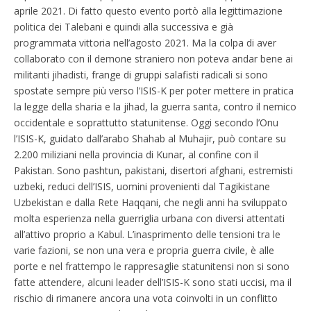
aprile 2021. Di fatto questo evento portò alla legittimazione
politica dei Talebani e quindi alla successiva e già
programmata vittoria nell’agosto 2021. Ma la colpa di aver
collaborato con il demone straniero non poteva andar bene ai
militanti jihadisti, frange di gruppi salafisti radicali si sono
spostate sempre più verso l’ISIS-K per poter mettere in pratica
la legge della sharia e la jihad, la guerra santa, contro il nemico
occidentale e soprattutto statunitense. Oggi secondo l’Onu
l’ISIS-K, guidato dall’arabo Shahab al Muhajir, può contare su
2.200 miliziani nella provincia di Kunar, al confine con il
Pakistan. Sono pashtun, pakistani, disertori afghani, estremisti
uzbeki, reduci dell’ISIS, uomini provenienti dal Tagikistane
Uzbekistan e dalla Rete Haqqani, che negli anni ha sviluppato
molta esperienza nella guerriglia urbana con diversi attentati
all’attivo proprio a Kabul. L’inasprimento delle tensioni tra le
varie fazioni, se non una vera e propria guerra civile, è alle
porte e nel frattempo le rappresaglie statunitensi non si sono
fatte attendere, alcuni leader dell’ISIS-K sono stati uccisi, ma il
rischio di rimanere ancora una vota coinvolti in un conflitto