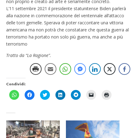
non proprio e creato ad arte è seriamente concreto.
L’11 settembre 2021 il presidente statunitense Biden parlerà
alla nazione in commemorazione del ventennale all’attacco
delle torri gemelle. Sperava di poter raccontare una vittoria
americana ma non potrà che constatare che questa guerra al
terrorismo ha portato non solo più guerra, ma anche a più
terrorismo
Tratto da “La Ragione”.
Condividi:
F
F
F
F
F
F
F
a
a
a
a
a
a
a
i
i
i
i
i
i
i
c
c
c
c
c
c
c
l
l
l
l
l
l
l
i
i
i
i
i
i
i
c
c
c
c
c
c
c
p
p
q
q
p
p
q
e
e
u
u
e
e
u
r
r
i
i
r
r
i
c
c
p
p
c
i
p
o
o
e
e
o
n
e