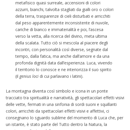
metafisico quasi surreale, accensioni di colori
azzurri, bianchi, talvolta stagliati da gialli oro o colori
della terra, trasparenze di cieli disturbati e arricchiti
dal peso apparentemente inconsistente di nuvole,
cariche di bianco e immaterialità e poi, l’ascesa
verso la vetta, alla ricerca del divino, meta ultima
della scalata. Tutto ciò si mescola al piacere degli
incontri, con personalità così diverse, segnate dal
tempo, dalla fatica, ma anche dall’amore e da una
profonda dignità data dall’esperienza. Luca, vivendo
il territorio lo conosce e ne interiorizza il suo spirito
(il
genius loci
di cui parlavano i latini).
La montagna diventa così simbolo e icona in un ponte
tracciato tra spiritualità e narratività, gli spettacolari effetti visivi
delle vette, fermati in una sinfonia di sordi suoni e squillanti
colori, arricchiti da spettacolari effetti visivi e affettivi, ci
consegnano lo sguardo sublime del momento di Luca che, per
un istante, è stato parte del Tutto dentro la Natura, la