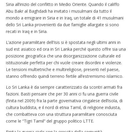
Siria all’inizio del conflitto in Medio Oriente. Quando il califfo
Abu Bakr al Baghdadi ha invitato i musulmani da tutto il
mondo a emigrare in Siria e in Iraq, un totale di 41 musulmani
dello Sri Lanka provenienti da due famiglie allargate si sono
recati in Iraq e in Siria.
L’azione paramilitare dell’Isis si è spostata negli ultimi anni in
sud est asiatico ed ora in Sri Lanka perché questo offre sia una
posizione geografica che una disorganizzazione culturale ed
istituzionale perfetta per chi vuole creare disordini e violenze.
Le tensioni multietniche e multireligiose, presenti nel paese,
stanno offrendo quindi terreno fertile all’estremismo islamico.
Lo Sri Lanka è da sempre caratterizzato da scontri armati fra
fazioni. Basti pensare che per 30 anni ci fu una guerra civile
(finita nel 2009) fra la parte governativa cingalese dell’isola, di
cultura buddista, e il nord di etnia Tamil, di religione induista,
che combatteva con una struttura paramilitare conosciuta
come le “Tigri Tamil” del gruppo politico LTTE.
Finita la guerra civile con la crescita della comunità