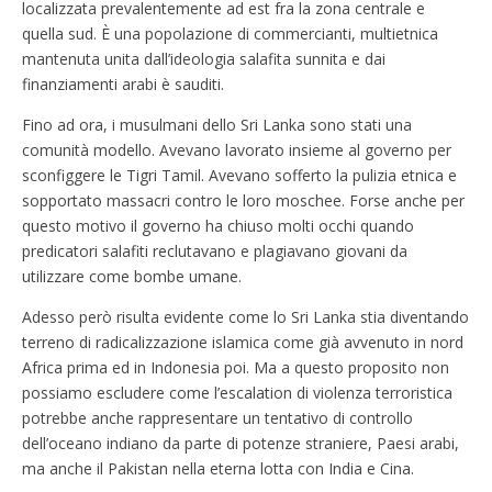
localizzata prevalentemente ad est fra la zona centrale e
quella sud. È una popolazione di commercianti, multietnica
mantenuta unita dall’ideologia salafita sunnita e dai
finanziamenti arabi è sauditi.
Fino ad ora, i musulmani dello Sri Lanka sono stati una
comunità modello. Avevano lavorato insieme al governo per
sconfiggere le Tigri Tamil. Avevano sofferto la pulizia etnica e
sopportato massacri contro le loro moschee. Forse anche per
questo motivo il governo ha chiuso molti occhi quando
predicatori salafiti reclutavano e plagiavano giovani da
utilizzare come bombe umane.
Adesso però risulta evidente come lo Sri Lanka stia diventando
terreno di radicalizzazione islamica come già avvenuto in nord
Africa prima ed in Indonesia poi. Ma a questo proposito non
possiamo escludere come l’escalation di violenza terroristica
potrebbe anche rappresentare un tentativo di controllo
dell’oceano indiano da parte di potenze straniere, Paesi arabi,
ma anche il Pakistan nella eterna lotta con India e Cina.