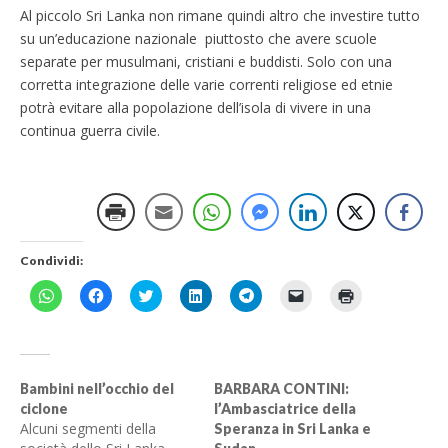
Al piccolo Sri Lanka non rimane quindi altro che investire tutto
su un’educazione nazionale piuttosto che avere scuole
separate per musulmani, cristiani e buddisti. Solo con una
corretta integrazione delle varie correnti religiose ed etnie
potrà evitare alla popolazione dell’isola di vivere in una
continua guerra civile.
Condividi:
F
F
F
F
F
F
F
a
a
a
a
a
a
a
i
i
i
i
i
i
i
c
c
c
c
c
c
c
l
l
l
l
l
l
l
i
i
i
i
i
i
i
c
c
c
c
c
c
c
p
p
q
q
p
p
q
Bambini nell’occhio del
BARBARA CONTINI:
e
e
u
u
e
e
u
ciclone
l’Ambasciatrice della
r
r
i
i
r
r
i
c
c
p
p
c
i
p
Alcuni segmenti della
Speranza in Sri Lanka e
o
o
e
e
o
n
e