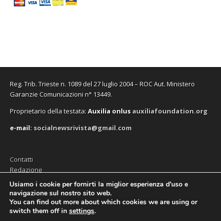
Reg. Trib. Trieste n. 1089 del 27 luglio 2004 – ROC Aut. Ministero
Garanzie Comunicazioni n° 13449.
Proprietario della testata:
A
uxilia onlus
auxiliafoundation.org
e-mail:
socialnewsrivista@gmail.com
Contatti
Redazione
Editore (Auxilia ODV)
Usiamo i cookie per fornirti la miglior esperienza d'uso e
navigazione sul nostro sito web.
Privacy
You can find out more about which cookies we are using or
switch them off in
settings
.