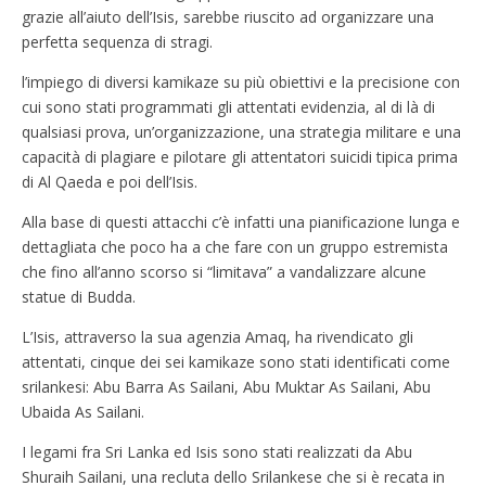
grazie all’aiuto dell’Isis, sarebbe riuscito ad organizzare una
perfetta sequenza di stragi.
l’impiego di diversi kamikaze su più obiettivi e la precisione con
cui sono stati programmati gli attentati evidenzia, al di là di
qualsiasi prova, un’organizzazione, una strategia militare e una
capacità di plagiare e pilotare gli attentatori suicidi tipica prima
di Al Qaeda e poi dell’Isis.
Alla base di questi attacchi c’è infatti una pianificazione lunga e
dettagliata che poco ha a che fare con un gruppo estremista
che fino all’anno scorso si “limitava” a vandalizzare alcune
statue di Budda.
L’Isis, attraverso la sua agenzia Amaq, ha rivendicato gli
attentati, cinque dei sei kamikaze sono stati identificati come
srilankesi: Abu Barra As Sailani, Abu Muktar As Sailani, Abu
Ubaida As Sailani.
I legami fra Sri Lanka ed Isis sono stati realizzati da Abu
Shuraih Sailani, una recluta dello Srilankese che si è recata in