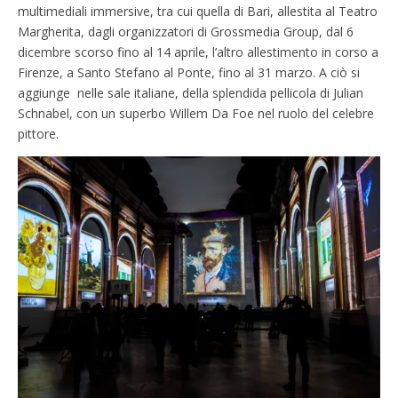
multimediali immersive, tra cui quella di Bari, allestita al Teatro
Margherita, dagli organizzatori di Grossmedia Group, dal 6
dicembre scorso fino al 14 aprile, l’altro allestimento in corso a
Firenze, a Santo Stefano al Ponte, fino al 31 marzo. A ciò si
aggiunge nelle sale italiane, della splendida pellicola di Julian
Schnabel, con un superbo Willem Da Foe nel ruolo del celebre
pittore.