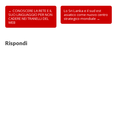
t
r
Post
a
← CONOSCERE LA RETE E IL
Lo Sri Lanka e il sud est
)
SUO LINGUAGGIO PER NON
asiatico come nuovo centro
navigation
CADERE NEI TRANELLI DEL
strategico mondiale →
WEB
Rispondi