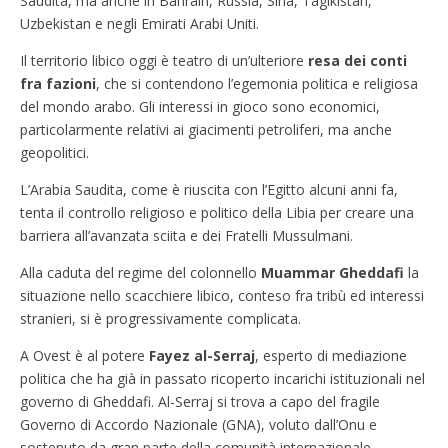
Saudita, ma anche in Bahrain, Russia, Siria, Tagikistan,
Uzbekistan e negli Emirati Arabi Uniti.
Il territorio libico oggi è teatro di un’ulteriore
resa dei conti
fra fazioni
, che si contendono l’egemonia politica e religiosa
del mondo arabo. Gli interessi in gioco sono economici,
particolarmente relativi ai giacimenti petroliferi, ma anche
geopolitici.
L’Arabia Saudita, come è riuscita con l’Egitto alcuni anni fa,
tenta il controllo religioso e politico della Libia per creare una
barriera all’avanzata sciita e dei Fratelli Mussulmani.
Alla caduta del regime del colonnello
Muammar Gheddafi
la
situazione nello scacchiere libico, conteso fra tribù ed interessi
stranieri, si è progressivamente complicata.
A Ovest è al potere
Fayez al-Serraj
, esperto di mediazione
politica che ha già in passato ricoperto incarichi istituzionali nel
governo di Gheddafi. Al-Serraj si trova a capo del fragile
Governo di Accordo Nazionale (GNA), voluto dall’Onu e
sostenuto da gran parte della comunità internazionale.