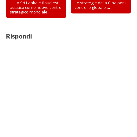
Post
← Lo Sri Lanka e il sud est
Le strategie della Cina per il
r
asiatico come nuovo centro
controllo globale →
a
navigation
)
strategico mondiale
Rispondi