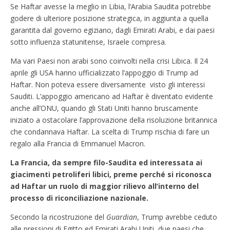
Se Haftar avesse la meglio in Libia, l’Arabia Saudita potrebbe
godere di ulteriore posizione strategica, in aggiunta a quella
garantita dal governo egiziano, dagli Emirati Arabi, e dai paesi
sotto influenza statunitense, Israele compresa.
Ma vari Paesi non arabi sono coinvolti nella crisi Libica. Il 24
aprile gli USA hanno ufficializzato l’appoggio di Trump ad
Haftar. Non poteva essere diversamente visto gli interessi
Sauditi. L’appoggio americano ad Haftar è diventato evidente
anche all’ONU, quando gli Stati Uniti hanno bruscamente
iniziato a ostacolare l’approvazione della risoluzione britannica
che condannava Haftar. La scelta di Trump rischia di fare un
regalo alla Francia di Emmanuel Macron.
La Francia, da sempre filo-Saudita ed interessata ai
giacimenti petroliferi libici, preme perché si riconosca
ad Haftar un ruolo di maggior rilievo all’interno del
processo di riconciliazione nazionale.
Secondo la ricostruzione del
Guardian
, Trump avrebbe ceduto
alle pressioni di Egitto ed Emirati Arabi Uniti, due paesi che