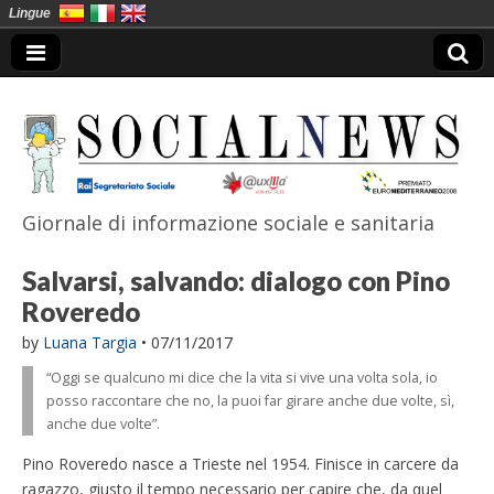
Lingue
Giornale di informazione sociale e sanitaria
SocialNews
Salvarsi, salvando: dialogo con Pino
Roveredo
by
Luana Targia
•
07/11/2017
“Oggi se qualcuno mi dice che la vita si vive una volta sola, io
posso raccontare che no, la puoi far girare anche due volte, sì,
anche due volte”.
Pino Roveredo nasce a Trieste nel 1954. Finisce in carcere da
ragazzo, giusto il tempo necessario per capire che, da quel