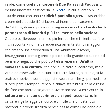
valide, come quella del carcere di
Due Palazzi di Padova
. Lì
c’è una rinomata pasticceria, la
Giotto
, in cui lavorano più di
100 detenuti con una
recidività pari allo 0,01%.
“Basterebbe
creare delle possibilità di lavoro all’interno del carcere o
dell’istituto, dove si possono insegnare i
mestieri facili che ti
permettono di inserirti più facilmente nella società
.
Questo toglierebbe il nemico più feroce che è il niente da fare
– ci racconta Pino – e darebbe sicuramente stimoli maggiori
che creano una prospettiva di vita. Altrimenti escono,
festeggiano il primo giorno e poi c’è della grande solitudine e il
pensiero negativo che può portarli a reiterare.
Un’altra
salvezza è la cultura
, che non è un fatto di contorno, ma è
vitale ed essenziale. In alcuni istituti ci si laurea, si studia, si fa
teatro, si scrive e sono agganci straordinari che gli permettono
di occupare il tempo”. Perciò la chiave sta tutta lì, nella cultura
del fare che porta a sognare e vivere ancora. “
Attraverso la
cultura uno si può esprimere e si può raccontare.
In
carcere vige la legge del duro, è difficile che un detenuto
racconti le proprie fragilità perché passa come uno debole e