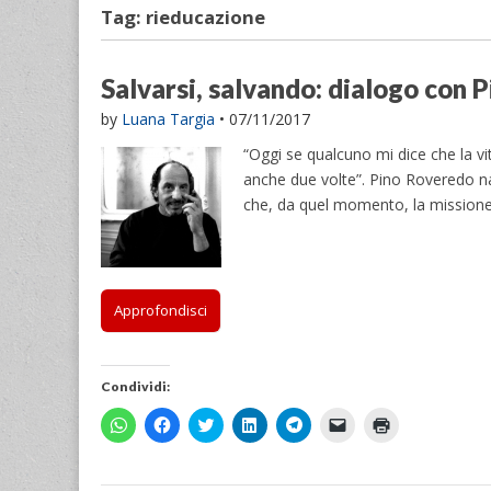
Tag:
rieducazione
Salvarsi, salvando: dialogo con 
by
Luana Targia
•
07/11/2017
“Oggi se qualcuno mi dice che la vit
anche due volte”. Pino Roveredo na
che, da quel momento, la missione
Approfondisci
Condividi:
F
F
F
F
F
F
F
a
a
a
a
a
a
a
i
i
i
i
i
i
i
c
c
c
c
c
c
c
l
l
l
l
l
l
l