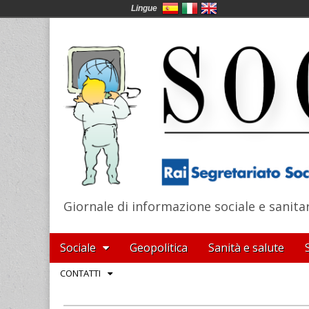
Lingue
Giornale di informazione sociale e sanita
SocialNews
Main
Skip
Sociale
Geopolitica
Sanità e salute
menu
to
Sub
CONTATTI
content
menu