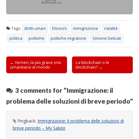
Delicati
→
t
r
a
)
Tags:
diritti umani
Elezioni
immigrazione
natalità
politica
politiche
politiche migratorie
Simone Delicati
Post
← Yemen, la più grave crisi
La blockchain o le
umanitaria al mondo
blockchain? →
navigation
3 comments for “
Immigrazione: il
problema delle soluzioni di breve periodo
”
Pingback:
Immigrazione: il problema delle soluzioni di
breve periodo – My Salute