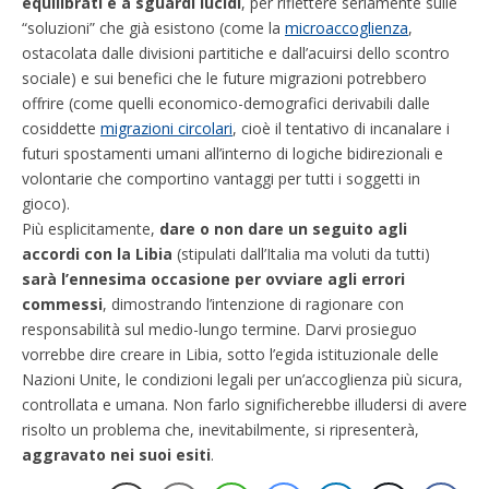
equilibrati e a sguardi lucidi
, per riflettere seriamente sulle
“soluzioni” che già esistono (come la
microaccoglienza
,
ostacolata dalle divisioni partitiche e dall’acuirsi dello scontro
sociale) e sui benefici che le future migrazioni potrebbero
offrire (come quelli economico-demografici derivabili dalle
cosiddette
migrazioni circolari
, cioè il tentativo di incanalare i
futuri spostamenti umani all’interno di logiche bidirezionali e
volontarie che comportino vantaggi per tutti i soggetti in
gioco).
Più esplicitamente,
dare o non dare un seguito agli
accordi con la Libia
(stipulati dall’Italia ma voluti da tutti)
sarà l’ennesima occasione per ovviare agli errori
commessi
, dimostrando l’intenzione di ragionare con
responsabilità sul medio-lungo termine. Darvi prosieguo
vorrebbe dire creare in Libia, sotto l’egida istituzionale delle
Nazioni Unite, le condizioni legali per un’accoglienza più sicura,
controllata e umana. Non farlo significherebbe illudersi di avere
risolto un problema che, inevitabilmente, si ripresenterà,
aggravato nei suoi esiti
.