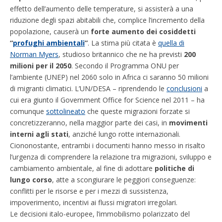
effetto dell’aumento delle temperature, si assisterà a una
riduzione degli spazi abitabili che, complice l’incremento della
popolazione, causerà un
forte aumento dei cosiddetti
“
profughi ambientali
”
. La stima più citata è
quella di
Norman Myers
, studioso britannico che ne ha previsti
200
milioni per il 2050
. Secondo il Programma ONU per
l’ambiente (UNEP) nel 2060 solo in Africa ci saranno 50 milioni
di migranti climatici. L’UN/DESA – riprendendo le
conclusioni
a
cui era giunto il Government Office for Science nel 2011 – ha
comunque
sottolineato
che queste migrazioni forzate si
concretizzeranno, nella maggior parte dei casi, in
movimenti
interni agli stati
, anziché lungo rotte internazionali.
Ciononostante, entrambi i documenti hanno messo in risalto
l’urgenza di comprendere la relazione tra migrazioni, sviluppo e
cambiamento ambientale, al fine di adottare
politiche di
lungo corso
, atte a scongiurare le peggiori conseguenze:
conflitti per le risorse e per i mezzi di sussistenza,
impoverimento, incentivi ai flussi migratori irregolari.
Le decisioni italo-europee, l’immobilismo polarizzato del