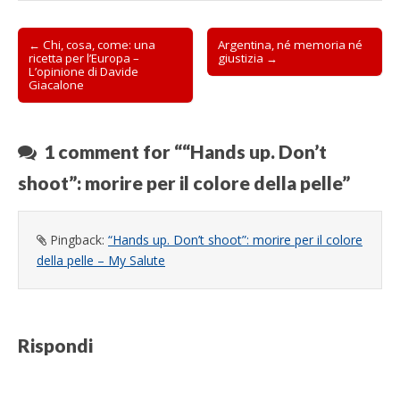
Post
← Chi, cosa, come: una
Argentina, né memoria né
ricetta per l’Europa –
giustizia →
navigation
L’opinione di Davide
Giacalone
1 comment for “
“Hands up. Don’t
shoot”: morire per il colore della pelle
”
Pingback:
“Hands up. Don’t shoot”: morire per il colore
della pelle – My Salute
Rispondi