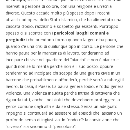
riservati a persone di colore, con una religione e un’etnia
diverse. Questo accade molto più spesso dopo i recenti
attacchi ad opera dello Stato Islamico, che ha alimentato una
cascata d’odio, razzismo e sospetto già esistenti. Purtroppo
spesso ci si scontra con i
pericolosi luoghi comuni e
pregiudizi
che prendono forma quando la gente ha paura,
quando c’è una crisi di qualunque tipo in corso. Le persone che
hanno paura per la mancanza di lavoro, tenderanno ad
incolpare chi vive nel quartiere dei “bianchi” e non è bianco e
quindi non se lo merita perché non è il suo posto; oppure
tenderanno ad incolpare chi scappa da una guerra civile in un
barcone che probabilmente affonderà, perché verrà a rubargli il
lavoro, la casa, il Paese. La paura genera l’odio, e l’odio genera
violenza, una violenza inaudita perché intrisa di cattiveria che
riguarda tutti, anche i poliziotti che dovrebbero proteggere la
gente comune dagli altri e da se stessa. Senza un adeguato
impegno si continuerà ad assistere ad episodi che lasciano un
profondo senso di ingiustizia. In fondo c’è la convinzione che
“diverso” sia sinonimo di “pericoloso”.