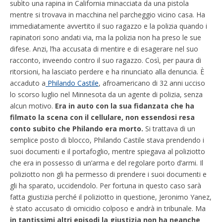
subìto una rapina in California minacciata da una pistola
mentre si trovava in macchina nel parcheggio vicino casa. Ha
immediatamente avvertito il suo ragazzo e la polizia quando i
rapinatori sono andati via, ma la polizia non ha preso le sue
difese. Anzi, l’ha accusata di mentire e di esagerare nel suo
racconto, inveendo contro il suo ragazzo. Così, per paura di
ritorsioni, ha lasciato perdere e ha rinunciato alla denuncia. È
accaduto a
Philando Castile
, afroamericano di 32 anni ucciso
lo scorso luglio nel Minnesota da un agente di polizia, senza
alcun motivo.
Era in auto con la sua fidanzata che ha
filmato la scena con il cellulare, non essendosi resa
conto subito che Philando era morto.
Si trattava di un
semplice posto di blocco, Philando Castile stava prendendo i
suoi documenti e il portafoglio, mentre spiegava al poliziotto
che era in possesso di un’arma e del regolare porto d’armi. Il
poliziotto non gli ha permesso di prendere i suoi documenti e
gli ha sparato, uccidendolo. Per fortuna in questo caso sarà
fatta giustizia perché il poliziotto in questione, Jeronimo Yanez,
è stato accusato di omicidio colposo e andrà in tribunale. Ma
in tantissimi altri episodi la giustizia non ha neanche