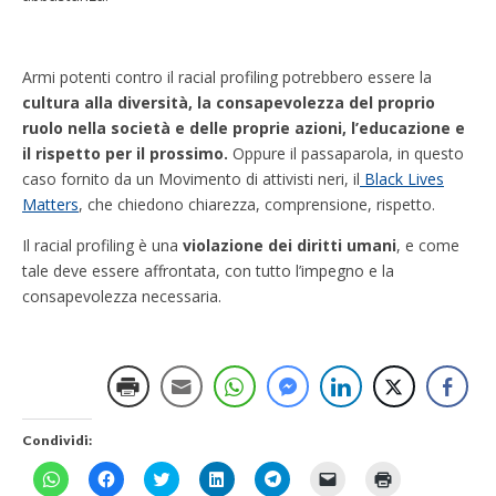
Armi potenti contro il racial profiling potrebbero essere la
cultura alla diversità, la consapevolezza del proprio
ruolo nella società e delle proprie azioni, l’educazione e
il rispetto per il prossimo.
Oppure il passaparola, in questo
caso fornito da un Movimento di attivisti neri, il
Black Lives
Matters
, che chiedono chiarezza, comprensione, rispetto.
Il racial profiling è una
violazione dei diritti umani
, e come
tale deve essere affrontata, con tutto l’impegno e la
consapevolezza necessaria.
Condividi:
F
F
F
F
F
F
F
a
a
a
a
a
a
a