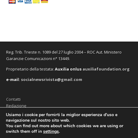
Reg. Trib. Trieste n. 1089 del 27 luglio 2004 – ROC Aut. Ministero
Garanzie Comunicazioni n° 13449.
Proprietario della testata:
A
uxilia onlus
auxiliafoundation.org
e-mail:
socialnewsrivista@gmail.com
Contatti
Redazione
Editore (Auxilia ODV)
Usiamo i cookie per fornirti la miglior esperienza d'uso e
navigazione sul nostro sito web.
Privacy
You can find out more about which cookies we are using or
switch them off in
settings
.