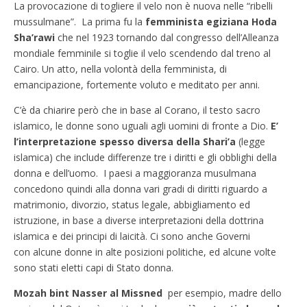
La provocazione di togliere il velo non è nuova nelle “ribelli
mussulmane”. La prima fu la
femminista egiziana Hoda
Sha’rawi
che nel 1923 tornando dal congresso dell’Alleanza
mondiale femminile si toglie il velo scendendo dal treno al
Cairo. Un atto, nella volontà della femminista, di
emancipazione, fortemente voluto e meditato per anni.
C’è da chiarire però che in base al Corano, il testo sacro
islamico, le donne sono uguali agli uomini di fronte a Dio.
E’
l’interpretazione spesso diversa della Shari’a
(legge
islamica) che include differenze tre i diritti e gli obblighi della
donna e dell’uomo. I paesi a maggioranza musulmana
concedono quindi alla donna vari gradi di diritti riguardo a
matrimonio, divorzio, status legale, abbigliamento ed
istruzione, in base a diverse interpretazioni della dottrina
islamica e dei principi di laicità. Ci sono anche Governi
con alcune donne in alte posizioni politiche, ed alcune volte
sono stati eletti capi di Stato donna.
Mozah bint Nasser al Missned
per esempio, madre dello