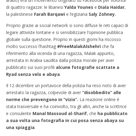
arabo) era un movimento originato su Facebook per volontà
di quattro ragazze: le libanesi
Yalda Younes
e
Diala Haidar
,
la palestinese
Farah Barqawi
e l’egiziana
Saly Zohney.
Proprio grazie ai social network si sono diffuse le reti capaci di
legare attiviste lontane e si sensibilizzare l’opinione pubblica
globale sulla questione. Proprio in questi giorni ha riscosso
molto successo l’hashtag
#FreeMalakAlshehri
che fa
riferimento alla vicenda di una ragazza, Malak appunto,
arrestata in Arabia saudita dalla polizia morale per aver
pubblicato sui suoi profili
alcune fotografie scattate a
Ryad senza velo e abaya
.
Il 12 dicembre un portavoce della polizia ha reso noto di aver
arrestato la ragazza, colpevole di aver
“disobbedito” alle
norme che prevengono in “vizio”.
La reazione online è
stata trasversale e ha coinvolto, tra gli altri, anche la scrittrice
e consulente
Manal Massoud al-Sharif
, che
ha pubblicato
a sua volta una fotografia in cui posa senza abaya su
una spiaggia
.