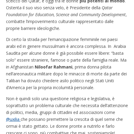
sceicco del Qatar, è oggi tra le donne
più potenti al mondo
.
Ostenta il suo viso senza velo, è Presidente della
Qatar
Foundation for Education, Science and Community Development
,
combatte l’impoverimento culturale rappresentato dalle
proprie barriere ideologiche.
Di certo la strada per l’emancipazione femminile nei paesi
arabi ed in genere mussulmani è ancora complessa. In Arabia
Saudita per alcune donne è già possibile essere libere: “basta
solo” essere straniere, famose o parte della famiglia reale. Ma
in Afghanistan
Niloofar Rahmani
, prima donna pilota
nell’areonautica militare dopo le minacce di morte da parte dei
Taliban ha dovuto chiedere asilo politico negli Stati Uniti
d’America per la propria incolumità personale.
Non è quindi solo una questione religiosa e legislativa, è
soprattutto un problema culturale che necessita dell’attenzione
di politici, media, gruppi di cittadini ed associazioni come
@uxilia
che possano premettere la crescita di quel seme che
ormai è stato gettato. Le donne pronte a nutrirlo e farlo
crescere ci sono, più combattive che mai, sosteniamole!