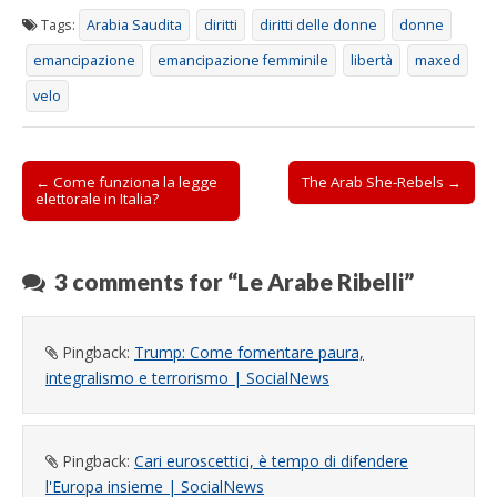
a
r
f
)
a
i
Tags:
Arabia Saudita
diritti
diritti delle donne
donne
)
n
e
emancipazione
emancipazione femminile
libertà
maxed
s
t
r
velo
a
)
Post
← Come funziona la legge
The Arab She-Rebels →
elettorale in Italia?
navigation
3 comments for “
Le Arabe Ribelli
”
Pingback:
Trump: Come fomentare paura,
integralismo e terrorismo | SocialNews
Pingback:
Cari euroscettici, è tempo di difendere
l'Europa insieme | SocialNews