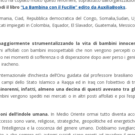
amico ha copiato molto questi fenomeni, soprattutto dall’organizzazio
di il libro
“La Bambina con il Fucilie” edito da AuxiliaBooks
.
rmania, Ciad, Repubblica democratica del Congo, Somalia,Sudan, 
stati impiegati in Colombia, Equador, El Slavador, Guatemala, Messic
aggiormente strumentalizzando la vita di bambini innocen
ghi affollati con bambini insospettabili che non vengono percepit
to nei momenti di sofferenza o di disperazione dopo aver perso i genitor
 iracheno.
rnazionale d’inchiesta dell’Onu guidata dal professore brasiliano 
 campi dello Stato Islamico a Raqqa ed in Iraq con l’obiettivo di tra
inorenni, infatti, almeno una decina di questi avevano tra gli
ambini vengono spediti nei mercati o in altri posti affollati e poi l’e
oni dell’indole umana.
In Medio Oriente ormai tutto diventa accet
ccesso sono varie, religiose, strategiche, geopolitiche ed energet
 l’intelligenza e la coscenza del genere umano. Dobbiamo svegliarc
io a che sempre più automi suicidi siano pronti ad invadere il m