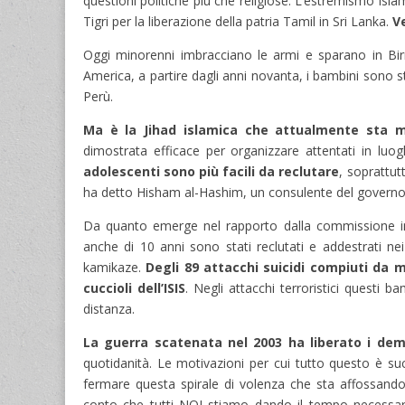
questioni politiche più che religiose. L’estremismo isl
Tigri per la liberazione della patria Tamil in Sri Lanka.
Ve
Oggi minorenni imbracciano le armi e sparano in Bi
America, a partire dagli anni novanta, i bambini sono 
Perù.
Ma è la Jihad islamica che attualmente sta m
dimostrata efficace per organizzare attentati in luo
adolescenti sono più facili da reclutare
, soprattut
ha detto Hisham al-Hashim, un consulente del governo
Da quanto emerge nel rapporto dalla commissione inte
anche di 10 anni sono stati reclutati e addestrati nei
kamikaze.
Degli 89 attacchi suicidi compiuti da m
cuccioli dell’ISIS
. Negli attacchi terroristici questi b
distanza.
La guerra scatenata nel 2003 ha liberato i dem
quotidanità. Le motivazioni per cui tutto questo è su
fermare questa spirale di volenza che sta affossando
conto che tutti NOI stiamo dando il tempo necessar