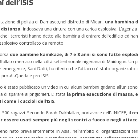
 dell’ISIS
stazione di polizia di Damasco,nel distretto di Midan,
una bambina di
 distanza.
Indossava una cintura con una carica esplosiva. L’agenzia 
che i terroristi hanno detto alla bambina di entrare dell’edificio ed han
o esplosivo controllato da remoto .
corsa
due bambine kamikaze, di 7 e 8 anni si sono fatte esplod
affollato mercato nella città settentrionale nigeriana di Maiduguri. Un 
e emergenze, Sani Datti, ha riferito che l’attacco è stato organizzato
pro-Al-Qaeda e pro ISIS.
o è stato pubblicato un video in cui alcuni bambini gridano all’unisono
 di sparare ai prigionieri. E’ stata
la prima esecuzione di massa, e
i come i cuccioli dell’ISIS
.
 1.500 ragazzi. Secondo Farah Dakhlallah, portavoce dell’UNICEF,
il r
 essere usati sempre più negli scontri a fuoco e negli attacch
no nato prevalentemente in Asia, nell’ambito di organizzazioni terro