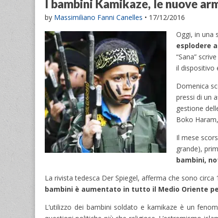
I bambini Kamikaze, le nuove armi
by
Massimiliano Fanni Canelles
•
17/12/2016
Oggi, in una 
esplodere a
“Sana” scrive 
il dispositiv
Domenica s
pressi di un 
gestione dell
Boko Haram, 
Il mese scors
grande), prima
bambini, not
La rivista tedesca Der Spiegel, afferma che sono circa
bambini è aumentato in tutto il Medio Oriente per
L’utilizzo dei bambini soldato e kamikaze è un fenome