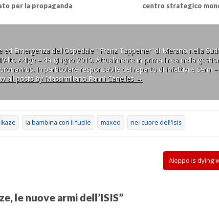
ato per la propaganda
centro strategico mon
ne ed Emergenza dell'Ospedale ¨Franz Tappeiner¨di Merano nella Südt
l'Alto Adige – da giugno 2019. Attualmente in prima linea nella gestion
ronavirus. In particolare responsabile del reparto di infettivi e semi –
ew all posts by Massimiliano Fanni Canelles
→
ikaze
la bambina con il fucile
maxed
nel cuore dell'isis
Aleppo is dying 
e, le nuove armi dell’ISIS
”