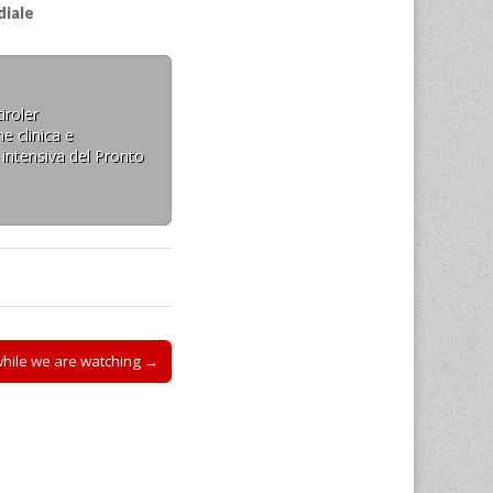
diale
iroler
e clinica e
 intensiva del Pronto
while we are watching →