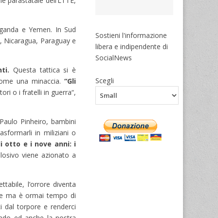
ne parastatale dell’LTTE,
Uganda e Yemen. In Sud
Sostieni l'informazione
o, Nicaragua, Paraguay e
libera e indipendente di
SocialNews
ti.
Questa tattica si è
Scegli
i come una minaccia.
“Gli
i o i fratelli in guerra“,
Paulo Pinheiro, bambini
sformarli in miliziani o
 otto e i nove anni: i
splosivo viene azionato a
tabile, l’orrore diventa
iche ma è ormai tempo di
i dal torpore e renderci
ondo ed anche la nostra