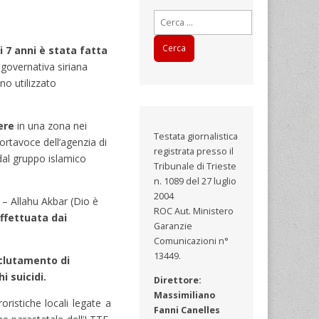
Ricerca
per:
 7 anni è stata fatta
governativa siriana
no utilizzato
ere
in una zona nei
Testata giornalistica
portavoce dell’agenzia di
registrata presso il
 dal gruppo islamico
Tribunale di Trieste
n. 1089 del 27 luglio
2004
 – Allahu Akbar (Dio è
ROC Aut. Ministero
ffettuata dai
Garanzie
Comunicazioni n°
13449.
eclutamento di
i suicidi.
Direttore:
Massimiliano
ristiche locali legate a
Fanni Canelles