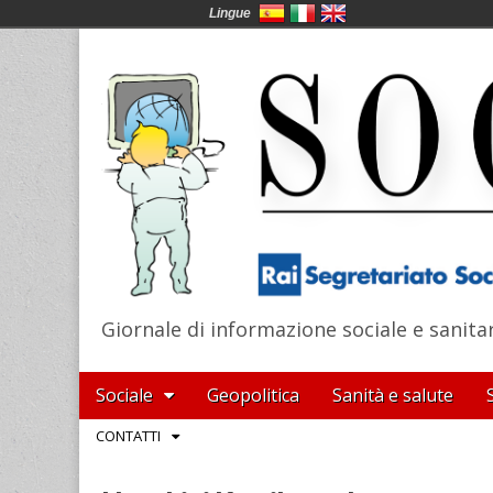
Lingue
Giornale di informazione sociale e sanita
SocialNews
Main
Skip
Sociale
Geopolitica
Sanità e salute
menu
to
Sub
CONTATTI
content
menu