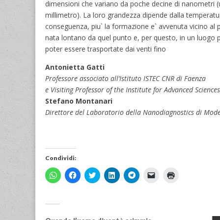
dimensioni che variano da poche decine di nanometri (u
millimetro). La loro grandezza dipende dalla temperatur
conseguenza, piu` la formazione e` avvenuta vicino al pu
nata lontano da quel punto e, per questo, in un luogo pi
poter essere trasportate dai venti fino
Antonietta Gatti
Professore associato all’Istituto ISTEC CNR di Faenza
e Visiting Professor of the Institute for Advanced Scienc
Stefano Montanari
Direttore del Laboratorio della Nanodiagnostics di Mod
Condividi:
F
F
F
F
F
F
F
a
a
a
a
a
a
a
i
i
i
i
i
i
i
c
c
c
c
c
c
c
l
l
l
l
l
l
l
i
i
i
i
i
i
i
c
c
c
c
c
c
c
p
p
q
q
p
p
q