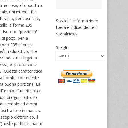
prima cosa, e` opportuno
iale. Chi intende far
uranio, per cosi` dire,
Sostieni l'informazione
allo la forma 235,
libera e indipendente di
e l’isotopo “prezioso”
SocialNews
 di poco, per la
otopo 235 e` quasi
Scegli
heÅL radioattivo, che
 industriali legati al
nza, e` piroforico: a
. Questa caratteristica,
. Una bomba contenente
 una buona porzione. La
’uranio e` un rifiuto) e,
ori di ogni controllo.
, riducendole ad atomi
osi tra loro in maniera
scopio elettronico, il
. Queste particelle hanno