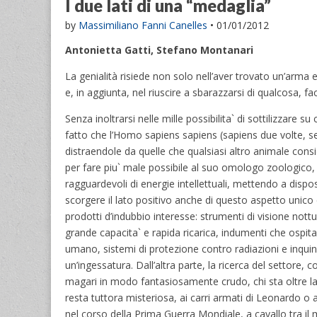
I due lati di una “medaglia”
by
Massimiliano Fanni Canelles
•
01/01/2012
Antonietta Gatti, Stefano Montanari
La genialità risiede non solo nell’aver trovato un’arma e
e, in aggiunta, nel riuscire a sbarazzarsi di qualcosa, fa
Senza inoltrarsi nelle mille possibilita` di sottilizzare su
fatto che l’Homo sapiens sapiens (sapiens due volte, s
distraendole da quelle che qualsiasi altro animale cons
per fare piu` male possibile al suo omologo zoologico, 
ragguardevoli di energie intellettuali, mettendo a disposi
scorgere il lato positivo anche di questo aspetto unico 
prodotti d’indubbio interesse: strumenti di visione nottur
grande capacita` e rapida ricarica, indumenti che ospit
umano, sistemi di protezione contro radiazioni e inquinan
un’ingessatura. Dall’altra parte, la ricerca del settor
magari in modo fantasiosamente crudo, chi sta oltre la t
resta tuttora misteriosa, ai carri armati di Leonardo o
nel corso della Prima Guerra Mondiale, a cavallo tra il 