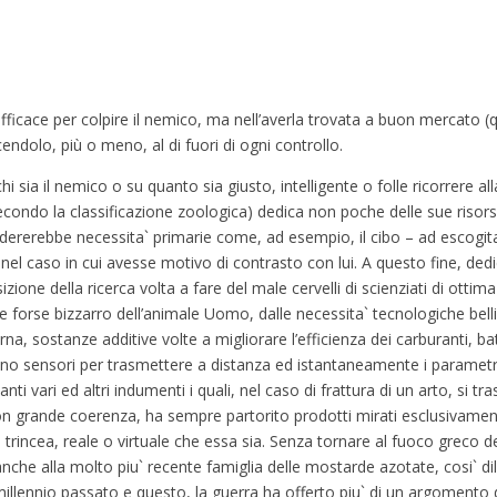
fficace per colpire il nemico, ma nell’averla trovata a buon mercato (qu
cendolo, più o meno, al di fuori di ogni controllo.
 chi sia il nemico o su quanto sia giusto, intelligente o folle ricorrere al
econdo la classificazione zoologica) dedica non poche delle sue risor
idererebbe necessita` primarie come, ad esempio, il cibo – ad escogit
nel caso in cui avesse motivo di contrasto con lui. A questo fine, ded
zione della ricerca volta a fare del male cervelli di scienziati di ottim
e forse bizzarro dell’animale Uomo, dalle necessita` tecnologiche bell
na, sostanze additive volte a migliorare l’efficienza dei carburanti, bat
ano sensori per trasmettere a distanza ed istantaneamente i parametri
ti vari ed altri indumenti i quali, nel caso di frattura di un arto, si t
e, con grande coerenza, ha sempre partorito prodotti mirati esclusivame
rincea, reale o virtuale che essa sia. Senza tornare al fuoco greco dei 
 anche alla molto piu` recente famiglia delle mostarde azotate, cosi` 
millennio passato e questo, la guerra ha offerto piu` di un argomento 