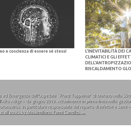
mo e coscienza di essere sé stessi
L’INEVITABILITÀ DEI 
CLIMATICI E GLI EFFET
DELL’ANTROPIZZAZIO
RISCALDAMENTO GLO
ne ed Emergenza dell'Ospedale ¨Franz Tappeiner¨di Merano nella Südt
l'Alto Adige – da giugno 2019. Attualmente in prima linea nella gestion
ronavirus. In particolare responsabile del reparto di infettivi e semi –
ew all posts by Massimiliano Fanni Canelles
→