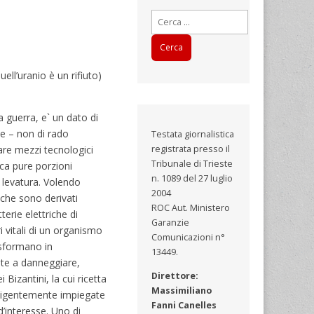
Ricerca
per:
ell’uranio è un rifiuto)
la guerra, e` un dato di
se – non di rado
Testata giornalistica
are mezzi tecnologici
registrata presso il
Tribunale di Trieste
ica pure porzioni
n. 1089 del 27 luglio
a levatura. Volendo
2004
iche sono derivati
ROC Aut. Ministero
terie elettriche di
Garanzie
 vitali di un organismo
Comunicazioni n°
rasformano in
13449.
nte a danneggiare,
Direttore:
Bizantini, la cui ricetta
Massimiliano
diligentemente impiegate
Fanni Canelles
d’interesse. Uno di