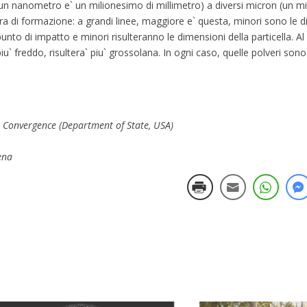
n nanometro e` un milionesimo di millimetro) a diversi micron (un mi
a di formazione: a grandi linee, maggiore e` questa, minori sono le d
nto di impatto e minori risulteranno le dimensioni della particella. Al 
u` freddo, risultera` piu` grossolana. In ogni caso, quelle polveri son
es Convergence (Department of State, USA)
ena