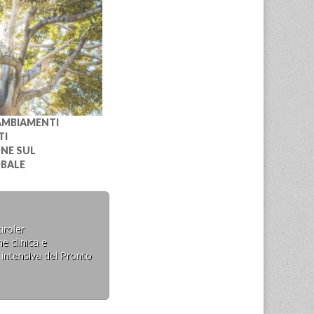
CAMBIAMENTI
TI
NE SUL
BALE
iroler
e clinica e
 intensiva del Pronto