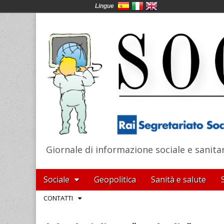
Lingue
Giornale di informazione sociale e sanita
SocialNews
Main
Skip
Sociale
Geopolitica
Sanità e salute
menu
to
Sub
CONTATTI
content
menu