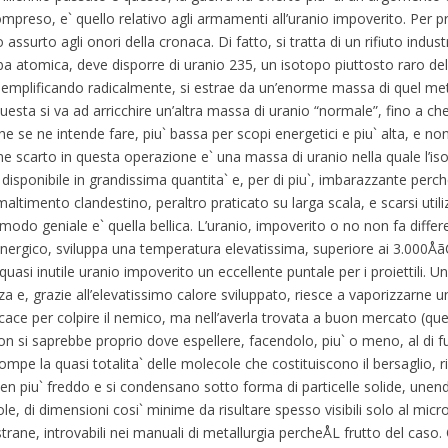
preso, e` quello relativo agli armamenti all’uranio impoverito. Per 
ssurto agli onori della cronaca. Di fatto, si tratta di un rifiuto industr
 atomica, deve disporre di uranio 235, un isotopo piuttosto raro dell’
Semplificando radicalmente, si estrae da un’enorme massa di quel met
questa si va ad arricchire un’altra massa di uranio “normale”, fino a ch
 se ne intende fare, piu` bassa per scopi energetici e piu` alta, e non
 scarto in questa operazione e` una massa di uranio nella quale l’is
disponibile in grandissima quantita` e, per di piu`, imbarazzante perc
timento clandestino, peraltro praticato su larga scala, e scarsi utilizzi
do geniale e` quella bellica. L’uranio, impoverito o no non fa differe
 energico, sviluppa una temperatura elevatissima, superiore ai 3.000ÅãC
 quasi inutile uranio impoverito un eccellente puntale per i proiettili
za e, grazie all’elevatissimo calore sviluppato, riesce a vaporizzarne
icace per colpire il nemico, ma nell’averla trovata a buon mercato (quell
on si saprebbe proprio dove espellere, facendolo, piu` o meno, al di fu
ne rompe la quasi totalita` delle molecole che costituiscono il bersaglio
ben piu` freddo e si condensano sotto forma di particelle solide, unend
le, di dimensioni cosi` minime da risultare spesso visibili solo al micro
 strane, introvabili nei manuali di metallurgia percheÅL frutto del caso