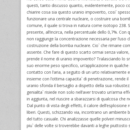
questi, tanto discusso quanto, evidentemente, poco com
chiarire cosa sia questo uranio impoverito, cosi` spesso a
funzionare una centrale nucleare, o costruire una bomba
comune, il quale si trova in natura come isotopo 238. 
presente, all’incirca, nella percentuale dello 0,7%. Con 
non raggiunge la concentrazione necessaria per l’uso che
costruzione della bomba nucleare. Cio` che rimane come
assente. Che fare di questo scarto ormai senza valore, 
prende il nome di uranio impoverito? Tralasciando lo smal
suo enorme peso specifico, un’applicazione in qualche mo
contatto con l’aria, a seguito di un urto relativamente
insieme con l’ottima capacita` di penetrazione, rende il
uranio sfonda il bersaglio a dispetto della sua robustez
genialita` risiede non solo nell’aver trovato un’arma eff
in aggiunta, nel riuscire a sbarazzarsi di qualcosa che n
Dal punto di vista degli effetti, il calore dell’esplosio
liberi. Questi, schizzando via, incontrano un ambiente 
del tutto casuale. Chi analizzasse quelle polveri minusco
piu` delle volte si troverebbe davanti a leghe piuttosto