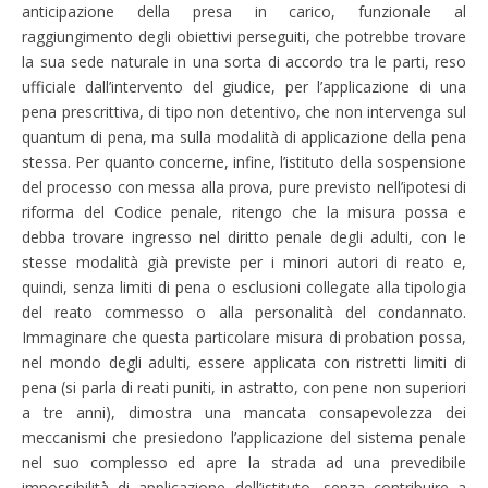
anticipazione della presa in carico, funzionale al
raggiungimento degli obiettivi perseguiti, che potrebbe trovare
la sua sede naturale in una sorta di accordo tra le parti, reso
ufficiale dall’intervento del giudice, per l’applicazione di una
pena prescrittiva, di tipo non detentivo, che non intervenga sul
quantum di pena, ma sulla modalità di applicazione della pena
stessa. Per quanto concerne, infine, l’istituto della sospensione
del processo con messa alla prova, pure previsto nell’ipotesi di
riforma del Codice penale, ritengo che la misura possa e
debba trovare ingresso nel diritto penale degli adulti, con le
stesse modalità già previste per i minori autori di reato e,
quindi, senza limiti di pena o esclusioni collegate alla tipologia
del reato commesso o alla personalità del condannato.
Immaginare che questa particolare misura di probation possa,
nel mondo degli adulti, essere applicata con ristretti limiti di
pena (si parla di reati puniti, in astratto, con pene non superiori
a tre anni), dimostra una mancata consapevolezza dei
meccanismi che presiedono l’applicazione del sistema penale
nel suo complesso ed apre la strada ad una prevedibile
impossibilità di applicazione dell’istituto, senza contribuire a