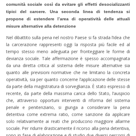
comunità sociale così da evitare gli effetti desocializzanti
tipici del carcere. Una seconda linea di tendenza si
propone di estendere l’area di operatività delle attuali
misure alternative alla detenzione
Nel dibattito sulla pena nel nostro Paese si fa strada l’idea che
la carcerazione rappresenti oggi la risposta più facile ed al
tempo stesso meno adeguata per fronteggiare le forme di
devianza sociale. Tale affermazione è spesso accompagnata
da una diretta critica al sistema delle misure alternative sia
quanto alle previsioni normative che ne limitano la concreta
operatività, sia per quanto concerne l’applicazione delle stesse
da parte della magistratura di sorveglianza. È stato espresso di
recente, da parte della massima carica dello Stato, l’auspicio
che, attraverso opportuni interventi di riforma del sistema
penale e penitenziario, si giunga a considerare la pena
detentiva come extrema ratio, come sanzione da applicare
solo relativamente ai reati che producono maggiore allarme
sociale. Per ridurre drasticamente il ricorso alla pena detentiva,
sono in fase di elaborazione e di studio due diversi percorsi di