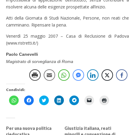
risolvere alcuna delle esigenze prospettate all’inizio.
Atti della Giornata di Studi Nazionale, Persone, non reati che
camminano. Ripensare la pena.
Venerdì 25 maggio 2007 – Casa di Reclusione di Padova
(www.ristretti.it/)
Paolo Canevelli
Magistrato di sorveglianza di Roma
Condividi:
F
F
F
F
F
F
F
a
a
a
a
a
a
a
i
i
i
i
i
i
i
c
c
c
c
c
c
c
l
l
l
l
l
l
l
i
i
i
i
i
i
i
c
c
c
c
c
c
c
p
p
q
q
p
p
q
Per una nuova politica
Giustizia italiana, reati
e
e
u
u
e
e
u
rieducativa
minorili e convenzione di
r
r
i
i
r
r
i