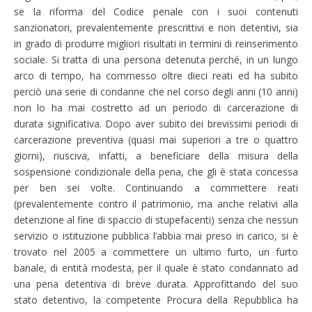
se la riforma del Codice penale con i suoi contenuti
sanzionatori, prevalentemente prescrittivi e non detentivi, sia
in grado di produrre migliori risultati in termini di reinserimento
sociale. Si tratta di una persona detenuta perché, in un lungo
arco di tempo, ha commesso oltre dieci reati ed ha subito
perciò una serie di condanne che nel corso degli anni (10 anni)
non lo ha mai costretto ad un periodo di carcerazione di
durata significativa. Dopo aver subito dei brevissimi periodi di
carcerazione preventiva (quasi mai superiori a tre o quattro
giorni), riusciva, infatti, a beneficiare della misura della
sospensione condizionale della pena, che gli è stata concessa
per ben sei volte. Continuando a commettere reati
(prevalentemente contro il patrimonio, ma anche relativi alla
detenzione al fine di spaccio di stupefacenti) senza che nessun
servizio o istituzione pubblica l’abbia mai preso in carico, si è
trovato nel 2005 a commettere un ultimo furto, un furto
banale, di entità modesta, per il quale è stato condannato ad
una pena detentiva di breve durata. Approfittando del suo
stato detentivo, la competente Procura della Repubblica ha