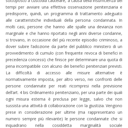
sottoposto a custodia cautelare, a causa della insufficienza dei
tempi per avviare una effettiva osservazione penitenziaria e
predisporre, quindi, un programma di trattamento adeguato
alle caratteristiche individuali della persona condannata. In
molti casi, persone che hanno alle spalle una devianza non
marginale e che hanno riportato negli anni diverse condanne,
si trovano, in occasione del più recente episodio criminoso, a
dover subire l’adozione da parte del pubblico ministero di un
provvedimento di cumulo (con frequente revoca di benefici in
precedenza concessi) che finisce per determinare una quota di
pena incompatibile con alcuno dei benefici penitenziari previsti.
La difficoltà di accesso alle misure alternative è
normativamente imposta, per altro verso, nei confronti delle
persone condannate per reati ricompresi nella previsione
dell’art. 4 bis Ordinamento penitenziario, per una parte dei quali
ogni misura esterna è preclusa per legge, salvo che non
sussista una attività di collaborazione con la giustizia. Vengono
prese in considerazione per ultime (ma rappresentano un
numero sempre più rilevante) le persone condannate che si
inquadrano nella cosiddetta marginalità sociale