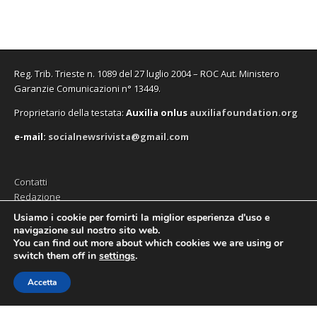
Reg. Trib. Trieste n. 1089 del 27 luglio 2004 – ROC Aut. Ministero
Garanzie Comunicazioni n° 13449.
Proprietario della testata:
A
uxilia onlus
auxiliafoundation.org
e-mail:
socialnewsrivista@gmail.com
Contatti
Redazione
Editore (Auxilia ODV)
Usiamo i cookie per fornirti la miglior esperienza d'uso e
navigazione sul nostro sito web.
Privacy
You can find out more about which cookies we are using or
switch them off in
settings
.
Accetta
Copyright © 2026
SocialNews
. All Rights Reserved.
The Magazine Premium Theme by
bavotasan.com
.