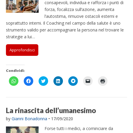
consapevoli, individua e rafforza i punti di
forza, focalizza sull’azione, aumenta
l’autostima, rimuove ostacoli esterni e
soprattutto interni. Il Coaching nel campo della salute è uno
strumento valido per accompagnare la persona nel trovare le
strategie a lui…
Approfondisci
Condividi:
F
F
F
F
F
F
F
a
a
a
a
a
a
a
i
i
i
i
i
i
i
c
c
c
c
c
c
c
l
l
l
l
l
l
l
i
i
i
i
i
i
i
c
c
c
c
c
c
c
p
p
q
q
p
p
q
La rinascita dell’umanesimo
e
e
u
u
e
e
u
r
r
i
i
r
r
i
by
Gianni Bonadonna
•
17/09/2020
c
c
p
p
c
i
p
o
o
e
e
o
n
e
n
n
r
r
n
v
r
Forse tutti i medici, a cominciare da
d
d
c
c
d
i
s