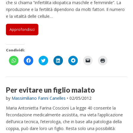
che si chiama “infertilita idiopatica maschile e femminile”. La
riproduzione e la fertilità dipendono da molti fattori. Il numero
e la vitalità delle cellule…
Approfondisci
Condividi:
F
F
F
F
F
F
F
a
a
a
a
a
a
a
i
i
i
i
i
i
i
c
c
c
c
c
c
c
l
l
l
l
l
l
l
i
i
i
i
i
i
i
c
c
c
c
c
c
c
p
p
q
q
p
p
q
Per evitare un figlio malato
e
e
u
u
e
e
u
r
r
i
i
r
r
i
by
Massimiliano Fanni Canelles
•
02/05/2012
c
c
p
p
c
i
p
o
o
e
e
o
n
e
n
n
r
r
n
v
r
Maria Antonietta Farina Coscioni La legge 40 consente la
d
d
c
c
d
i
s
i
i
o
o
i
a
t
fecondazione medicalmente assistita, ma vieta l’applicazione
v
v
n
n
v
r
a
dell’unica tecnica, l’eterologa, che in base alla patologia della
i
i
d
d
i
e
m
d
d
i
i
d
u
p
coppia, può dare loro un figlio. Resta solo una possibilità:
e
e
v
v
e
n
a