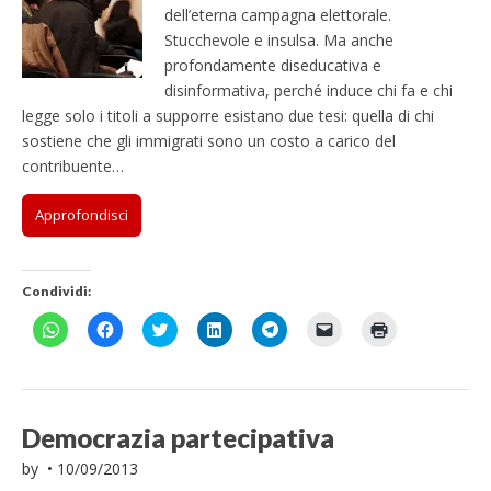
dell’eterna campagna elettorale.
Stucchevole e insulsa. Ma anche
profondamente diseducativa e
disinformativa, perché induce chi fa e chi
legge solo i titoli a supporre esistano due tesi: quella di chi
sostiene che gli immigrati sono un costo a carico del
contribuente…
Approfondisci
Condividi:
F
F
F
F
F
F
F
a
a
a
a
a
a
a
i
i
i
i
i
i
i
c
c
c
c
c
c
c
l
l
l
l
l
l
l
i
i
i
i
i
i
i
c
c
c
c
c
c
c
p
p
q
q
p
p
q
Democrazia partecipativa
e
e
u
u
e
e
u
r
r
i
i
r
r
i
by
•
10/09/2013
c
c
p
p
c
i
p
o
o
e
e
o
n
e