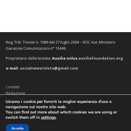
f
f
v
o
f
n
i
i
a
v
i
u
n
n
f
a
n
n
e
e
i
f
e
a
s
s
n
i
s
n
t
t
e
n
t
u
r
r
s
e
r
o
a
a
t
s
a
v
)
)
r
t
)
a
a
r
f
)
a
i
Reg. Trib. Trieste n. 1089 del 27 luglio 2004 – ROC Aut. Ministero
)
n
e
Garanzie Comunicazioni n° 13449.
s
t
Proprietario della testata:
A
uxilia onlus
auxiliafoundation.org
r
a
)
e-mail:
socialnewsrivista@gmail.com
Contatti
Redazione
Editore (Auxilia ODV)
Usiamo i cookie per fornirti la miglior esperienza d'uso e
navigazione sul nostro sito web.
Privacy
You can find out more about which cookies we are using or
switch them off in
settings
.
Accetta