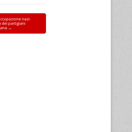
l’occupazione nazi-
 dei partigiani
liana →