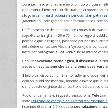
Durante il fascismo, ad esempio, un ruolo cruciale nelle 
clandestina: il fermento intellettuale degli oppositori al
sfogo in
centinaia di volantini e periodici stampati in s
garantivano i collegamenti tra le formazioni e il coman
Un fenomeno simile, pur non in un contesto di invasion
soprattutto tra gli anni 50 e 70 – un florilegio di pubb
politica a quella religiosa, passando per poesia e lett
del celebre cantautore Vladimir Vysotskij che conobber
lastre per radiografie su cui veniva incisa musica censur
Con l’innovazione tecnologica, il dissenso e la r
avuto un’evoluzione che vale la pena osservare e
Il fulcro del discorso non è tanto l’attivismo social dei r
opinioni pubbliche mondiali; l’intento è invece quello di 
siano queste originate da un controllo autocratico o d
Ruolo fondamentale, in questo senso, lo ha
Telegra
stato
utilizzato ad esempio dal Direttorato Principale d
in tempo di guerra. Ciò include la
segnalazione in
cro