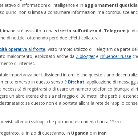
selettivo di informazioni di intelligence e in
aggiornamenti quotidian
sso quindi non si limita a consumare informazioni ma contribuisce anche
settimane si è assistito a una
stretta
sull’utilizzo
di Telegram
(e di 
e di notizie, ottenendo però due effetti collaterali:
coltà operative al fronte
, visto l’ampio utilizzo di Telegram da parte del
itato malcontento, esplicitato anche da
Z blogger
e
influencer russe
che
amento di internet.
ale importanza per i dissidenti interni è che queste siano decentralizz
ntemente emerso in questo senso è
Bitchat
, applicazione di messaggis
la necessità di registrarsi o di usare un numero telefonico (dunque al r
gere un altro utente che sia nel raggio di 30 metri, che però si esten
 destinatario; se questo non è a portata allora la rete dell’app lo cons
evisti ulteriori sviluppi che potranno estenderla fino a 15km.
istrato, all’inizio di quest’anno, in
Uganda
e in
Iran
: