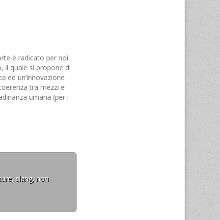
orte è radicato per noi
 il quale si propone di
ica ed un’innovazione
 coerenza tra mezzi e
ttadinanza umana (per i
giustizia e di pace).
ture, slang, non