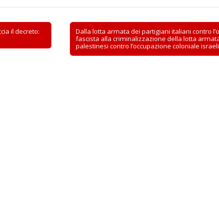
cia il decreto:
Dalla lotta armata dei partigiani italiani contro 
fascista alla criminalizzazione della lotta armata
palestinesi contro l’occupazione coloniale israe