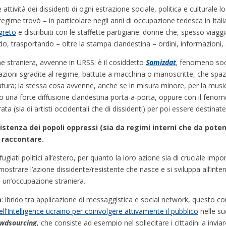
attività dei dissidenti di ogni estrazione sociale, politica e culturale 
 regime trovò – in particolare negli anni di occupazione tedesca in Itali
egreto
e distribuiti con le staffette partigiane: donne che, spesso viaggi
do, trasportando – oltre la stampa clandestina – ordini, informazioni, 
e straniera, avvenne in URSS: è il cosiddetto
Samizdat
,
fenomeno soci
licazioni sgradite al regime, battute a macchina o manoscritte, che spa
eratura; la stessa cosa avvenne, anche se in misura minore, per la musi
o una forte diffusione clandestina porta-a-porta, oppure con il feno
ata (sia di artisti occidentali che di dissidenti) per poi essere destina
esistenza dei popoli oppressi (sia da regimi interni che da pot
 raccontare.
ifugiati politici all’estero, per quanto la loro azione sia di cruciale imp
mostrare l’azione dissidente/resistente che nasce e si sviluppa all’intern
a un’occupazione straniera.
m
: ibrido tra applicazione di messaggistica e social network, questo 
ell’Intelligence ucraino per coinvolgere attivamente il pubblico
nelle sue
wdsourcing
, che consiste ad esempio nel sollecitare i cittadini a invia