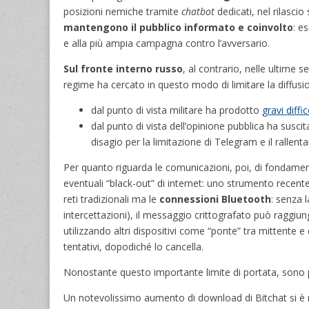
posizioni nemiche tramite
chatbot
dedicati, nel rilascio 
mantengono il pubblico informato e coinvolto
: e
e alla più ampia campagna contro l’avversario.
Sul fronte interno russo
, al contrario, nelle ultime 
regime ha cercato in questo modo di limitare la diffusion
dal punto di vista militare ha prodotto
gravi diffi
dal punto di vista dell’opinione pubblica ha susc
disagio per la limitazione di Telegram e il rallent
Per quanto riguarda le comunicazioni, poi, di fondament
eventuali “black-out” di internet: uno strumento rece
reti tradizionali ma le
connessioni Bluetooth
: senza 
intercettazioni), il messaggio crittografato può raggiun
utilizzando altri dispositivi come “ponte” tra mittente e
tentativi, dopodiché lo cancella.
Nonostante questo importante limite di portata, sono pr
Un notevolissimo aumento di download di Bitchat si è reg