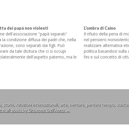
otta dei papà non violenti
L’ombra di Caino
me dell'associazione "papà separati"
Il rifiuto della pena di m
a la condizione diffusa dei padri che, nella
nel pensiero nonviolento,
azione, sono separati dai figli. Può
realizzare alternativa et
are da tale dicitura che ci si occupi
politica basandosi sulla
lateralmente dell'aspetto paterno, ma le
fini e sul concetto di ci
ità di tale associazione sono ben più
Cristiani, sul Vangelo, di 
e. Benchè sia stato mantenuto il nome
Accogliere e dissipare…
co "papaseparati" l'associazione si
upa…
, storie, relazioni internazionali, arte, nerdare, perdere tempo, subcul
iew all posts by Giuseppe Dell'Anno
→