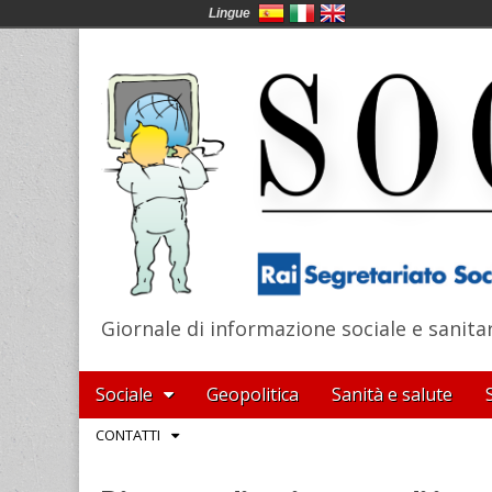
Lingue
Giornale di informazione sociale e sanita
SocialNews
Main
Skip
Sociale
Geopolitica
Sanità e salute
menu
to
Sub
CONTATTI
content
menu