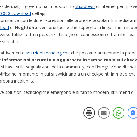
residenziali, il governo ha imposto uno
shutdown
di internet per “preve
0.000 download
dell’app;
oncomitanza con le dure repressioni alle proteste popolari. Immediata
nload
di
Noghteha
(versione locale che supporta la lingua farsi) in po
verso l’utilizzo di un pc, senza bisogno di connessioni) o tramite il p
 stimabili.
a attivamente
soluzioni tecnologiche
che possano aumentare la propria 
re
informazioni accurate e aggiornate in tempo reale sui checkp
si basa sulle segnalazioni della community, con l’integrazione di anali
otifica nel momento in cui si avvicinano a un checkpoint, in modo che
a propria incolumità.
e soluzioni tecnologiche emergono e si fanno moderni strumenti di l