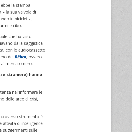
lo ebbe la stampa
a – la sua valvola di
ando in bicicletta,
armi e cibo.
ale che ha visto –
ziavano dalla saggistica
ca, con le audiocassette
meno del
Rëbra
, ovvero
te al mercato nero.
enze straniere) hanno
ortanza nell’informare le
o delle aree di crisi,
controverso strumento è
 attività di intelligence
re suggerimenti sulle