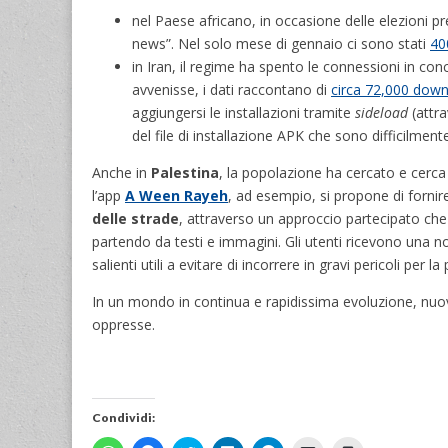
nel Paese africano, in occasione delle elezioni p
news”. Nel solo mese di gennaio ci sono stati
40
in Iran, il regime ha spento le connessioni in c
avvenisse, i dati raccontano di
circa 72,000 dow
aggiungersi le installazioni tramite
sideload
(attra
del file di installazione APK che sono difficilmente
Anche in
Palestina
, la popolazione ha cercato e cerc
l’app
A Ween Rayeh
, ad esempio, si propone di forni
delle strade
, attraverso un approccio partecipato che 
partendo da testi e immagini. Gli utenti ricevono una n
salienti utili a evitare di incorrere in gravi pericoli per l
In un mondo in continua e rapidissima evoluzione, nuov
oppresse.
Condividi: