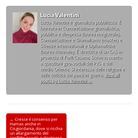
Lucia Valentini
Lucia Valentini è giornalista pubblicista. È
laureata in Comunicazione giornalistica,
pubblica e d’impresa (laurea magistrale),
Comunicazione e Giornalismo (master) e
Scienze Internazionali e Diplomatiche
(laurea triennale). È direttrice di un CAS in
provincia di Forlì-Cesena. Scrive in merito
a questioni geo-sociali dei PVS e del
Medio Oriente. Si interessa delle religioni e
delle criticità dei paesi in guerra.
View all
posts by Lucia Valentini
→
Post
← Cresce il consenso per
Hamas anche in
navigation
Cisgiordania, dove si rischia
un allargamento del
conflitto israelo-palestinese