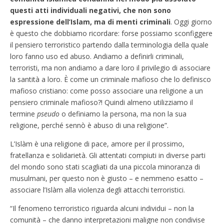
questi atti individuali negativi, che non sono
espressione dell’Islam, ma di menti criminali
. Oggi giorno
è questo che dobbiamo ricordare: forse possiamo sconfiggere
il pensiero terroristico partendo dalla terminologia della quale
loro fanno uso ed abuso. Andiamo a definirli criminali,
terroristi, ma non andiamo a dare loro il privilegio di associare
la santità a loro. È come un criminale mafioso che lo definisco
mafioso cristiano: come posso associare una religione a un
pensiero criminale mafioso?! Quindi almeno utilizziamo il
termine
pseudo
o definiamo la persona, ma non la sua
religione, perché sennò è abuso di una religione”.
L’Islàm è una religione di pace, amore per il prossimo,
fratellanza e solidarietà. Gli attentati compiuti in diverse parti
del mondo sono stati scagliati da una piccola minoranza di
musulmani, per questo non è giusto – e nemmeno esatto –
associare l’Islàm alla violenza degli attacchi terroristici.
“Il fenomeno terroristico riguarda alcuni individui – non la
comunità – che danno interpretazioni maligne non condivise