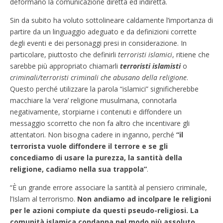
deformano la comunicazione diretta ed indiretta.
Sin da subito ha voluto sottolineare caldamente l’importanza di
partire da un linguaggio adeguato e da definizioni corrette
degli eventi e dei personaggi presi in considerazione. In
particolare, piuttosto che definirli
terroristi islamici
, ritiene che
sarebbe più appropriato chiamarli
terroristi islamisti
o
criminali/terroristi criminali che abusano della religione
.
Questo perché utilizzare la parola “islamici” significherebbe
macchiare la ‘vera’ religione musulmana, connotarla
negativamente, storpiarne i contenuti e diffondere un
messaggio scorretto che non fa altro che incentivare gli
attentatori. Non bisogna cadere in inganno, perché
“il
terrorista vuole diffondere il terrore e se gli
concediamo di usare la purezza, la santità della
religione, cadiamo nella sua trappola”
.
“È un grande errore associare la santità al pensiero criminale,
l’Islam al terrorismo.
Non andiamo ad incolpare le religioni
per le azioni compiute da questi pseudo-religiosi. La
comunità islamica condanna nel modo più assoluto