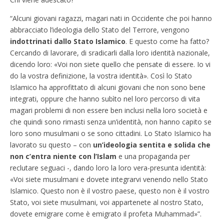
“Alcuni giovani ragazzi, magari nati in Occidente che poi hanno
abbracciato l’ideologia dello Stato del Terrore, vengono
indottrinati dallo Stato Islamico
. E questo come ha fatto?
Cercando di lavorare, di sradicarli dalla loro identità nazionale,
dicendo loro: «Voi non siete quello che pensate di essere. Io vi
do la vostra definizione, la vostra identità». Così lo Stato
Islamico ha approfittato di alcuni giovani che non sono bene
integrati, oppure che hanno subìto nel loro percorso di vita
magari problemi di non essere ben inclusi nella loro società e
che quindi sono rimasti senza un’identità, non hanno capito se
loro sono musulmani o se sono cittadini. Lo Stato Islamico ha
lavorato su questo – con
un’ideologia sentita e solida che
non c’entra niente con l’Islam
e una propaganda per
reclutare seguaci -, dando loro la loro vera-presunta identità:
«Voi siete musulmani e dovete integrarvi venendo nello Stato
Islamico. Questo non è il vostro paese, questo non è il vostro
Stato, voi siete musulmani, voi appartenete al nostro Stato,
dovete emigrare come è emigrato il profeta Muhammad»”.