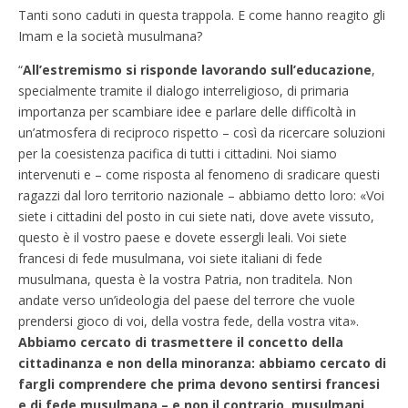
Tanti sono caduti in questa trappola. E come hanno reagito gli
Imam e la società musulmana?
“
All’estremismo si risponde lavorando sull’educazione
,
specialmente tramite il dialogo interreligioso, di primaria
importanza per scambiare idee e parlare delle difficoltà in
un’atmosfera di reciproco rispetto – così da ricercare soluzioni
per la coesistenza pacifica di tutti i cittadini. Noi siamo
intervenuti e – come risposta al fenomeno di sradicare questi
ragazzi dal loro territorio nazionale – abbiamo detto loro: «Voi
siete i cittadini del posto in cui siete nati, dove avete vissuto,
questo è il vostro paese e dovete essergli leali. Voi siete
francesi di fede musulmana, voi siete italiani di fede
musulmana, questa è la vostra Patria, non traditela. Non
andate verso un’ideologia del paese del terrore che vuole
prendersi gioco di voi, della vostra fede, della vostra vita».
Abbiamo cercato di trasmettere il concetto della
cittadinanza e non della minoranza: abbiamo cercato di
fargli comprendere che prima devono sentirsi francesi
e di fede musulmana – e non il contrario, musulmani