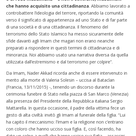
che hanno acquisito una cittadinanza
. Abbiamo lavorato a
controbattere l’ideologia del terrore, riportando la comunità
verso il significato di appartenenza ad uno Stato e di far parte
di una società e di una cittadinanza. Il fenomeno del
terrorismo dello Stato Islamico ha messo sicuramente delle
sfide davanti agli Imam che magari non erano neanche
preparati a rispondere in questi termini di cittadinanza e di
minoranza. Noi abbiamo usato una narrativa diversa da quella
utilizzata dall’estremismo e dal terrorismo per colpire”.
Da Imam, Nader Akkad ricorda anche di essere intervenuto in
merito alla morte di Valeria Solesin – uccisa al Bataclan
(Francia, 13/11/2015) -, tenendo un discorso durante la
cerimonia funebre di Stato nella piazza di San Marco (Venezia)
alla presenza del Presidente della Repubblica italiana Sergio
Mattarella. In questa occasione, il padre della vittima fece un
gesto di alta civiltà: invitò gli Imam al funerale della figlia. “Lui
ha capito il meccanismo: l’Imam e la religione non c’entrano
con coloro che hanno ucciso sua figlia. E, così facendo, ha
dato un colpo a quelli che hanno ucciso sua figlia – assassini