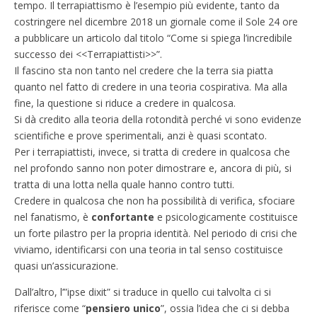
tempo. Il terrapiattismo è l’esempio più evidente, tanto da
costringere nel dicembre 2018 un giornale come il Sole 24 ore
a pubblicare un articolo dal titolo “Come si spiega l’incredibile
successo dei <<Terrapiattisti>>”.
Il fascino sta non tanto nel credere che la terra sia piatta
quanto nel fatto di credere in una teoria cospirativa. Ma alla
fine, la questione si riduce a credere in qualcosa.
Si dà credito alla teoria della rotondità perché vi sono evidenze
scientifiche e prove sperimentali, anzi è quasi scontato.
Per i terrapiattisti, invece, si tratta di credere in qualcosa che
nel profondo sanno non poter dimostrare e, ancora di più, si
tratta di una lotta nella quale hanno contro tutti.
Credere in qualcosa che non ha possibilità di verifica, sfociare
nel fanatismo, è
confortante
e psicologicamente costituisce
un forte pilastro per la propria identità. Nel periodo di crisi che
viviamo, identificarsi con una teoria in tal senso costituisce
quasi un’assicurazione.
Dall’altro, l’”ipse dixit” si traduce in quello cui talvolta ci si
riferisce come “
pensiero unico
”, ossia l’idea che ci si debba