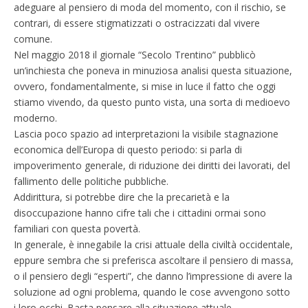
adeguare al pensiero di moda del momento, con il rischio, se
contrari, di essere stigmatizzati o ostracizzati dal vivere
comune.
Nel maggio 2018 il giornale “Secolo Trentino” pubblicò
un’inchiesta che poneva in minuziosa analisi questa situazione,
ovvero, fondamentalmente, si mise in luce il fatto che oggi
stiamo vivendo, da questo punto vista, una sorta di medioevo
moderno.
Lascia poco spazio ad interpretazioni la visibile stagnazione
economica dell’Europa di questo periodo: si parla di
impoverimento generale, di riduzione dei diritti dei lavorati, del
fallimento delle politiche pubbliche.
Addirittura, si potrebbe dire che la precarietà e la
disoccupazione hanno cifre tali che i cittadini ormai sono
familiari con questa povertà.
In generale, è innegabile la crisi attuale della civiltà occidentale,
eppure sembra che si preferisca ascoltare il pensiero di massa,
o il pensiero degli “esperti”, che danno l’impressione di avere la
soluzione ad ogni problema, quando le cose avvengono sotto
i loro occhi. Basta pensare alla situazione attuale