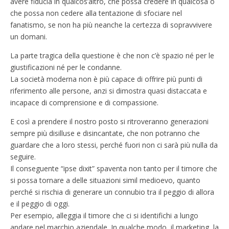
avere fiducia in qualcos’altro, che possa credere in qualcosa o
che possa non cedere alla tentazione di sfociare nel
fanatismo, se non ha più neanche la certezza di sopravvivere
un domani.
La parte tragica della questione è che non c’è spazio né per le
giustificazioni né per le condanne.
La società moderna non è più capace di offrire più punti di
riferimento alle persone, anzi si dimostra quasi distaccata e
incapace di comprensione e di compassione.
E così a prendere il nostro posto si ritroveranno generazioni
sempre più disilluse e disincantate, che non potranno che
guardare che a loro stessi, perché fuori non ci sarà più nulla da
seguire.
Il conseguente “ipse dixit” spaventa non tanto per il timore che
si possa tornare a delle situazioni simil medioevo, quanto
perché si rischia di generare un connubio tra il peggio di allora
e il peggio di oggi.
Per esempio, alleggia il timore che ci si identifichi a lungo
andare nel marchio aziendale. In qualche modo, il marketing, la