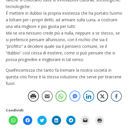
tecnologiche.
È mettere in dubbio la propria esistenza che ha portato l’uomo
a lottare per i propri diritti, ad arrivare sulla Luna, a costruire
una vita migliore e più giusta per tutti.
Ma se ora nessuno crede più a nulla, neppure a se stesso, se
si preferisce pensare all’unisono, con il rischio che sia il
“profitto” a decidere quale sia il pensiero comune, se il
“dubbio” così cessa di esistere, come si può pensare che si
possa progredire e migliorare in tal senso.
Quell’incertezza che tanto fa tremare la nostra società in
questa crisi forse è la stessa soluzione che serve per tirarcene
fuori.
Condividi:
F
F
F
F
F
F
F
a
a
a
a
a
a
a
i
i
i
i
i
i
i