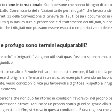
otezione internazionale
. Sono persone che hanno bisogno di aiuto
lto Commissario delle Nazioni Unite per i rifugiati”, che lavora a str
ll’art. 33 della Convenzione di Ginevra del 1951, ossia il documento in 
luta qualsiasi misura di protezione e di trattamento dei rifugiati, si rico
o che i rifugiati non possano essere espulsi o rimpatriati verso delle 
o e profugo sono termini equiparabili?
nte asilo” o “migrante” vengono utilizzati quasi fossero sinonimi ma, al
iuridico.
sita in un altro. Si vuole indicare, con questo termine, il fatto che la
se di origine e affermarsi in un altro, ad esempio trovando un lavo
e, verso condizioni di vita più favorevoli e dignitose. Rispetto al rifug
 sicurezza.
a persona che non può far ritorno in condizioni favorevoli nel proprio
rotezione altrove. Acquisisce un proprio status giuridico grazie alla 
otagonista del film, si ritrova in questa condizione. È una ragazza che v