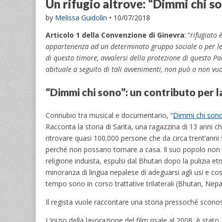
Un rifugio altrove: “Dimmi chi s
by
Melissa Guidolin
•
10/07/2018
Articolo 1 della Convenzione di Ginevra
: “
rifugiato 
appartenenza ad un determinato gruppo sociale o per le su
di questo timore, avvalersi della protezione di questo P
abituale a seguito di tali avvenimenti, non può o non vuo
“Dimmi chi sono”: un contributo per l
Connubio tra musical e documentario, “
Dimmi chi son
Racconta la storia di Sarita, una ragazzina di 13 anni 
ritrovare quasi 100.000 persone che da circa trent’anni 
perché non possano tornare a casa. Il suo popolo non p
religione induista, espulsi dal Bhutan dopo la pulizia et
minoranza di lingua nepalese di adeguarsi agli usi e co
tempo sono in corso trattative trilaterali (Bhutan, Nep
Il regista vuole raccontare una storia pressoché sco
L’inizio della lavorazione del film risale al 2008, è stat