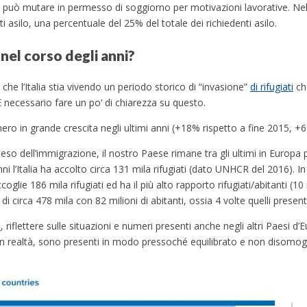
e può mutare in permesso di soggiorno per motivazioni lavorative. Ne
i asilo, una percentuale del 25% del totale dei richiedenti asilo.
a nel corso degli anni?
 che l’Italia stia vivendo un periodo storico di “invasione”
di rifugiati
ch
 necessario fare un po’ di chiarezza su questo.
numero in grande crescita negli ultimi anni (+18% rispetto a fine 2015, +
 peso dell’immigrazione, il nostro Paese rimane tra gli ultimi in Europa 
ni l’Italia ha accolto circa 131 mila rifugiati (dato UNHCR del 2016). In 
coglie 186 mila rifugiati ed ha il più alto rapporto rifugiati/abitanti (10 m
di circa 478 mila con 82 milioni di abitanti, ossia 4 volte quelli presenti 
i
, riflettere sulle situazioni e numeri presenti anche negli altri Paesi d
in realtà, sono presenti in modo pressoché equilibrato e non disomoge