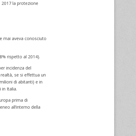
l 2017 la protezione
e mai aveva conosciuto
68% rispetto al 2014).
per incidenza del
realtà, se si effettua un
ilioni di abitanti) e in
in Italia.
’Europa prima di
neo all’interno della