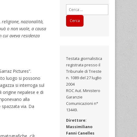
Ricerca
per:
religione, nazionalità,
 può o non vuole, a causa
n cui aveva residenza
Testata giornalistica
registrata presso il
Sarraz Pictures”.
Tribunale di Trieste
esto luogo si possono
n. 1089 del 27 luglio
2004
ragazza si interroga sul
ROC Aut. Ministero
i origine nepalese e di
Garanzie
 imponevano alla
Comunicazioni n°
e spazzata via. Da
13449.
Direttore:
Massimiliano
Fanni Canelles
nematografiche, c’è