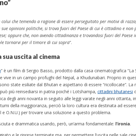
ono”
è colui
che temendo a ragione di essere perseguitato per motivi di razza, 
e opinioni politiche, si trova fuori del Paese di cui è cittadino e non
aese; oppure che, non avendo cittadinanza e trovandosi fuori del Paese i
le tornarvi per il timore di cui sopra
”.
a sua uscita al cinema
o
” è un film di Sergio Basso, prodotto dalla casa cinematografica “La 
che vive in un campo profughi del Nepal, a Khudunabari. Proprio in qu
sono state esiliate dal Bhutan e aspettano di essere “ricollocate”. La 
uò più reinsediarsi in patria poiché i Lotshampa,
cittadini bhutanesi
d
nica degli anni novanta in seguito alle leggi varate negli anni ottanta,
stumi della maggioranza, perciò la loro cultura era destinata ad esser
al e O.N.U.) per trovare una soluzione a questo problema.
nosciuta e drammatica usando, però, un’arma fondamentale:
l’ironia
.
o girato e le riprese terminate ma, per permettere l’uscita nelle sale ci