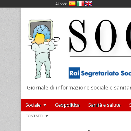
Lingue
Giornale di informazione sociale e sanita
SocialNews
Main
Skip
Sociale
Geopolitica
Sanità e salute
menu
to
Sub
CONTATTI
content
menu