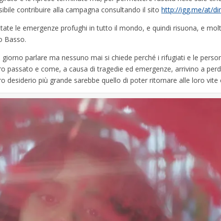
sibile contribuire alla campagna consultando il sito
http://igg.me/at/d
tate le emergenze profughi in tutto il mondo, e quindi risuona, e molt
io Basso.
gni giorno parlare ma nessuno mai si chiede perché i rifugiati e le pers
oro passato e come, a causa di tragedie ed emergenze, arrivino a perder
 desiderio più grande sarebbe quello di poter ritornare alle loro vite 