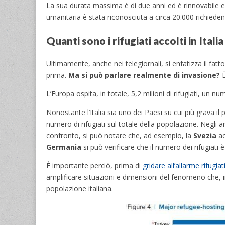
La sua durata massima è di due anni ed è rinnovabile 
umanitaria è stata riconosciuta a circa 20.000 richiedent
Quanti sono i rifugiati accolti in Itali
Ultimamente, anche nei telegiornali, si enfatizza il fatto
prima.
Ma si può parlare realmente di invasione?
È
L’Europa ospita, in totale, 5,2 milioni di rifugiati, un 
Nonostante l’Italia sia uno dei Paesi su cui più grava il
numero di rifugiati sul totale della popolazione. Negli an
confronto, si può notare che, ad esempio, la
Svezia
ac
Germania
si può verificare che il numero dei rifugiati è 
È importante perciò, prima di
gridare all’allarme rifugiat
amplificare situazioni e dimensioni del fenomeno che, 
popolazione italiana.