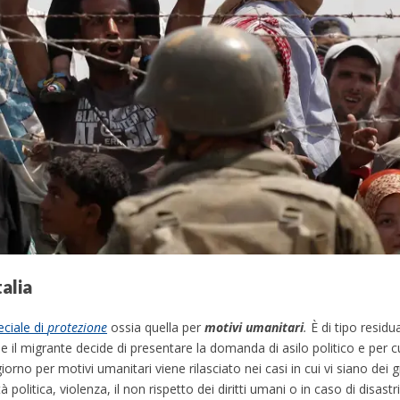
alia
ciale di
protezione
ossia quella per
motivi umanitari
.
È di tipo resid
 il migrante decide di presentare la domanda di asilo politico e per cu
orno per motivi umanitari viene rilasciato nei casi in cui vi siano dei
 politica, violenza, il non rispetto dei diritti umani o in caso di disastr