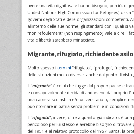
avere una vita dignitosa e hanno bisogno, perciò, di
pr
United Nations High Commission for Refugees) ossia “L’a
governi degli Stati e delle organizzazioni competenti. A
all’interno delle sue norme, gli standard con i quali si va
“non refoulement” (non respingimento) vale a dire il fatt
vita e libertà sarebbero minacciate.
Migrante, rifugiato, richiedente asil
Molto spesso i
termini
“rifugiato”, “profugo”, “richiede
delle situazioni molto diverse, anche dal punto di vista g
Il “
migrante
” è colui che fugge dal proprio paese e tran
e consapevolmente decida di andarsene dal proprio Pae
una carriera scolastica e/o universitaria o, semplicement
può ritornare in patria senza problemi e in condizioni di
Il “
rifugiato
”, invece, oltre a quanto già indicato, è un
pericoloso per lui stesso e avrebbe bisogno di trovare p
del 1951 e al relativo protocollo del 1967. Sarita, la pr