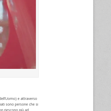
dell’Uomo) e attraverso
giati sono persone che si
non riescono più ad