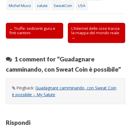
a
Michel Mucci
salute
SweatCoin
USA
)
Post
← Truffe: sedicenti guru e
L’Internet delle cose traccia
finti santoni
la mappa del mondo reale
navigation
→
1 comment for “
Guadagnare
camminando, con Sweat Coin è possibile
”
Pingback:
Guadagnare camminando, con Sweat Coin
è possibile – My Salute
Rispondi