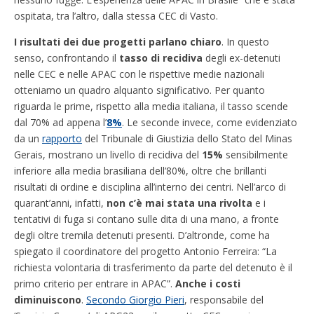
ospitata, tra l’altro, dalla stessa CEC di Vasto.
I risultati dei due progetti parlano chiaro
. In questo
senso, confrontando il
tasso di recidiva
degli ex-detenuti
nelle CEC e nelle APAC con le rispettive medie nazionali
otteniamo un quadro alquanto significativo. Per quanto
riguarda le prime, rispetto alla media italiana, il tasso scende
dal 70% ad appena l’
8%
. Le seconde invece, come evidenziato
da un
rapporto
del Tribunale di Giustizia dello Stato del Minas
Gerais, mostrano un livello di recidiva del
15%
sensibilmente
inferiore alla media brasiliana dell’80%, oltre che brillanti
risultati di ordine e disciplina all’interno dei centri. Nell’arco di
quarant’anni, infatti,
non c’è mai stata una rivolta
e i
tentativi di fuga si contano sulle dita di una mano, a fronte
degli oltre tremila detenuti presenti. D’altronde, come ha
spiegato il coordinatore del progetto Antonio Ferreira: “La
richiesta volontaria di trasferimento da parte del detenuto è il
primo criterio per entrare in APAC”.
Anche i costi
diminuiscono
.
Secondo Giorgio Pieri
, responsabile del