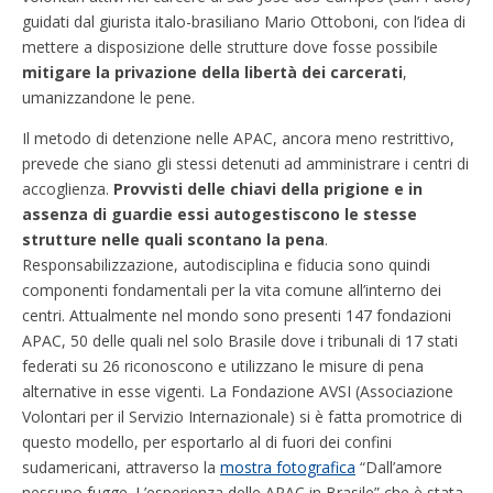
guidati dal giurista italo-brasiliano Mario Ottoboni, con l’idea di
mettere a disposizione delle strutture dove fosse possibile
mitigare la privazione della libertà dei carcerati
,
umanizzandone le pene.
Il metodo di detenzione nelle APAC, ancora meno restrittivo,
prevede che siano gli stessi detenuti ad amministrare i centri di
accoglienza.
Provvisti delle chiavi della prigione e in
assenza di guardie essi autogestiscono le stesse
strutture nelle quali scontano la pena
.
Responsabilizzazione, autodisciplina e fiducia sono quindi
componenti fondamentali per la vita comune all’interno dei
centri. Attualmente nel mondo sono presenti 147 fondazioni
APAC, 50 delle quali nel solo Brasile dove i tribunali di 17 stati
federati su 26 riconoscono e utilizzano le misure di pena
alternative in esse vigenti. La Fondazione AVSI (Associazione
Volontari per il Servizio Internazionale) si è fatta promotrice di
questo modello, per esportarlo al di fuori dei confini
sudamericani, attraverso la
mostra fotografica
“Dall’amore
nessuno fugge. L’esperienza delle APAC in Brasile” che è stata