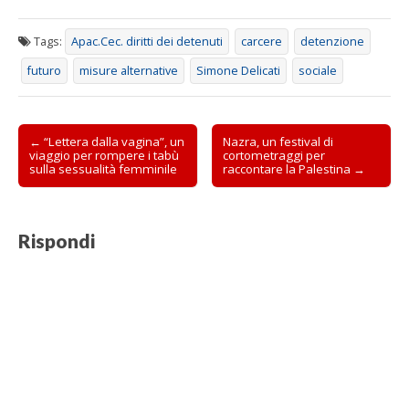
Tags:
Apac.Cec. diritti dei detenuti
carcere
detenzione
futuro
misure alternative
Simone Delicati
sociale
Post
← “Lettera dalla vagina”, un
Nazra, un festival di
viaggio per rompere i tabù
cortometraggi per
navigation
sulla sessualità femminile
raccontare la Palestina →
Rispondi