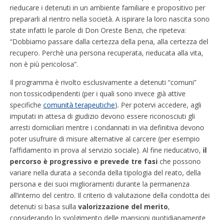
rieducare i detenuti in un ambiente familiare e propositivo per
prepararli al rientro nella società. A ispirare la loro nascita sono
state infatti le parole di Don Oreste Benzi, che ripeteva:
“Dobbiamo passare dalla certezza della pena, alla certezza del
recupero. Perchè una persona recuperata, rieducata alla vita,
non è più pericolosa”.
Il programma è rivolto esclusivamente a detenuti “comuni”
non tossicodipendenti (per i quali sono invece già attive
specifiche
comunità terapeutiche
). Per potervi accedere, agli
imputati in attesa di giudizio devono essere riconosciuti gli
arresti domiciliari mentre i condannati in via definitiva devono
poter usufruire di misure alternative al carcere (per esempio
l’affidamento in prova al servizio sociale). Al fine rieducativo,
il
percorso è progressivo e prevede tre fasi
che possono
variare nella durata a seconda della tipologia del reato, della
persona e dei suoi miglioramenti durante la permanenza
all’interno del centro. Il criterio di valutazione della condotta dei
detenuti si basa sulla
valorizzazione del merito
,
considerando lo svolgimento delle mansioni quotidianamente