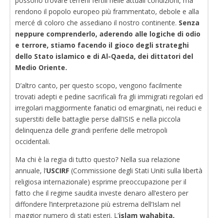
possono trovare terreni fertili nelle attuali condizioni, ma
rendono il popolo europeo più frammentato, debole e alla
mercé di coloro che assediano il nostro continente.
Senza
neppure comprenderlo, aderendo alle logiche di odio
e terrore, stiamo facendo il gioco degli strateghi
dello Stato islamico e di Al-Qaeda, dei dittatori del
Medio Oriente.
D’altro canto, per questo scopo, vengono facilmente
trovati adepti e pedine sacrificali fra gli immigrati regolari ed
irregolari maggiormente fanatici od emarginati, nei reduci e
superstiti delle battaglie perse dall’ISIS e nella piccola
delinquenza delle grandi periferie delle metropoli
occidentali.
Ma chi è la regia di tutto questo? Nella sua relazione
annuale, l’
USCIRF
(Commissione degli Stati Uniti sulla libertà
religiosa internazionale) esprime preoccupazione per il
fatto che il regime saudita investe denaro all’estero per
diffondere l’interpretazione più estrema dell’Islam nel
maggior numero di stati esteri. L’
islam wahabita,