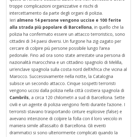
troppe complicazioni organizzative e rischi di
intercettamento da parte degli organi di polizia.
Ieri
almeno 14 persone vengono uccise e 100 ferite
alla strada più popolare di Barcellona
, in quello che la
polizia ha confermato essere un attacco terroristico, sono
cittadini di 34 paesi diversi. Un furgone ha zig-zagato per
cercare di colpire più persone possibile lungo l’area
pedonale. Fino ad ora sono state arrestate una persona di
nazionalità marocchina e un cittadino spagnolo di Melilla,
un’enclave spagnola sulla costa nord dell’Africa che vicina al
Marocco. Successivamente nella notte, la Catalogna
subisce un secondo attacco. Cinque sospetti terroristi
vengono uccisi dalla polizia nella città costiera spagnola di
Cambrils
, a circa 120 chilometri a sud di Barcellona. Sette
civili e un agente di polizia vengono feriti durante l’azione. I
terroristi stavano trasportando cinture esplosive (false) e
avevano intenzione di colpire la folla con il loro veicolo in
maniera simile all’assalto di Barcellona. Gli eventi
drammatici si sono ulteriormente complicati quando la