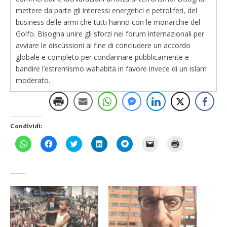
mettere da parte gli interessi energetici e petroliferi, del
business delle armi che tutti hanno con le monarchie del
Golfo. Bisogna unire gli sforzi nei forum internazionali per
avviare le discussioni al fine di concludere un accordo
globale e completo per condannare pubblicamente e
bandire l’estremismo wahabita in favore invece di un islam
moderato.
Condividi:
F
F
F
F
F
F
F
a
a
a
a
a
a
a
i
i
i
i
i
i
i
c
c
c
c
c
c
c
l
l
l
l
l
l
l
i
i
i
i
i
i
i
c
c
c
c
c
c
c
p
p
q
q
p
p
q
e
e
u
u
e
e
u
r
r
i
i
r
r
i
c
c
p
p
c
i
p
o
o
e
e
o
n
e
n
n
r
r
n
v
r