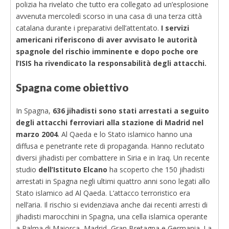
polizia ha rivelato che tutto era collegato ad un’esplosione
avvenuta mercoledì scorso in una casa di una terza città
catalana durante i preparativi dell’attentato.
I servizi
americani riferiscono di aver avvisato le autorità
spagnole del rischio imminente e dopo poche ore
l’ISIS ha rivendicato la responsabilità degli attacchi.
Spagna come obiettivo
In Spagna,
636 jihadisti sono stati arrestati a seguito
degli attacchi ferroviari alla stazione di Madrid nel
marzo 2004
. Al Qaeda e lo Stato islamico hanno una
diffusa e penetrante rete di propaganda. Hanno reclutato
diversi jihadisti per combattere in Siria e in Iraq. Un recente
studio
dell’Istituto Elcano
ha scoperto che 150 jihadisti
arrestati in Spagna negli ultimi quattro anni sono legati allo
Stato islamico ad Al Qaeda. L’attacco terroristico era
nell’aria. Il rischio si evidenziava anche dai recenti arresti di
jihadisti marocchini in Spagna, una cella islamica operante
a Palma di Maiorca, Madrid, Gran Bretagna e Germania. La