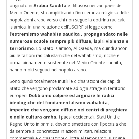
originato in
Arabia Saudita
e diffusosi nei vari paesi del
Medio Oriente, sta amplificando l’intolleranza religiosa delle
popolazioni arabe verso chi non segue la dottrina radicale
islamica. In una relazione dell’USCIRF si legge come
l’estremismo wahabita saudita , propagandato nelle
numerose scuole sempre più diffuse, ispiri violenza e
terrorismo
. Lo Stato islamico, Al Qaeda, ma quindi ancor
più le fazioni radicali islamiche del wahabismo, ricche e
ormai pienamente sostenute nel Medio Oriente sunnita,
hanno molti seguaci nel popolo arabo.
Sono quindi totalmente inutili le dichiarazioni dei capi di
Stato che vengono proclamate ad ogni strage in territorio
europeo.
Dobbiamo colpire ed arginare le radici
ideologiche del fondamentalismo wahabita,
impedire che vengano diffuse nei centri di preghiera
e nella cultura araba.
I paesi occidentali, Stati Uniti e
Regno Unito in primis, devono smettere con l’ipocrisia che
da sempre si concretizza in azioni militari, relazioni
commerciali e dichiarazioni di lotta al terrorismo. Bisogna